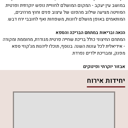
במושב עין יעקב - המקום המושלם לחוויית נופש יוקרתית ופרטית.
הסוויטה מציעה שילוב מהפנט של עיצוב פנים וחוץ מרהיבים,
המותאמים באופן מושלם לזוגות, משפחות ואף לחובבי ירח דבש.
הנאה ובריאות במתחם הבריכה והספא
המתחם החיצוני כולל בריכת שחייה פרטית מגודרת, מחוממת ומקורה
- אידיאלית לכל עונות השנה. בנוסף, תוכלו ליהנות מג'קוזי ספא
מפנק, ומבריכת ילדים נפרדת.
אבזור יוקרתי ופינוקים
הסוויטה מאובזרת בקפידה עם מטבח חיצוני מאובזר, עמדת מנגל
יחידות אירוח
BBQ, פינות ישיבה נוחות ומיטות שיזוף. בתוכה תמצאו מסך LCD,
YES טלוויזיה בלוויין, ושולחן אוכל נפתח לארוחות משפחתיות או
רומנטיות. המטבח המאובזר כולל מכונת אספרסו עם קפסולות,
מדיח כלים, מקרר ותמי 4.
נוחות מירבית לכל אורח
הסוויטה מתאימה לזוגות, משפחות, ואף לאירועים מיוחדים כמו