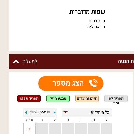
שפות מדוברות
עברית
אנגלית
 הגעה
למעלה
הצג מספר
תאריך לא
חגים ומועדים
מבצע מוזל
תאריך תפוס
זמין
אוגוסט
2026
א
ב
ג
ד
ה
ו
שבת
1