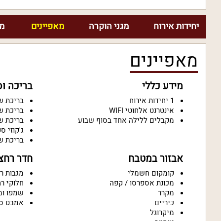
יחידות אירוח
מגני הוקרה
מאפיינים
מח
מאפיינים
מידע כללי
בריכה ו
1 יחידות אירוח
בריכת ש
אינטרנט אלחוטי WIFI
בריכת ש
מקבלים ללילה אחד בסוף שבוע
בריכת ש
ג'קוזי ס
בריכת ש
אבזור במטבח
חדר רחצ
קומקום חשמלי
מגבות ר
מכונת אספרסו / קפה
חלוקי ר
מקרר
שמפו ומ
כיריים
אמבט ס
מיקרוגל