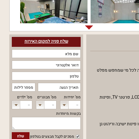
שלח פניה למקום האירוח
יבה לכל מי שמחפש מפלט
הסוויטות כוללות שתי יחידות אירוח מרווחות - סוויטת ברמינו וסוויטת טוטו. כל אחת מהן מעוצבת בקפידה לספק נוחות מודרנית. תיהנו מאמבט ספא, מסכי LCD, פרטנר TV, ופינות
מס' יחידות
מס‘ מבוגרים
מס‘ ילדים
--
--
--
בקשות מיוחדות
ינות ישיבה וריהוט גן
שלח
מסכים לקבל מבצעים בטלפון