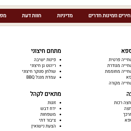
ירים וזמינות חדרים
מדיניות
חוות דעת
מפת
ספא
מתחם חיצוני
חייה פרטית
פינות ישיבה
חייה מגודרת
ריהוט גן חיצוני
חייה מחוממת
שולחן סנוקר חיצוני
פא
עמדת מנגל BBQ
חייה מקורה
ה
מתאים לקהל
חצה רכות
זוגות
חצה
ירח דבש
רכך
משפחות
פא
ציבור דתי
הצעת נישואין