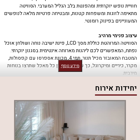
חוויית נופש יוקרתית ומהפנטת בלב הגליל המערבי. הסוויטה
מתאימה לזוגות ומשפחות קטנות, ומבטיחה פרטיות מלאה לנופשים
המעוניינים בפינוק רומנטי.
עיצוב פנימי מרהיב
הסוויטה המרוהטת כוללת מסך LCD, פינת ישיבה נוחה ושולחן אוכל
נפתח, המאפשרים לכם ליהנות מארוחה אינטימית בסגנון יוקרתי.
המטבח המאובזר מכיל תנור, תמי 4, מכונת אספרסו עם קפסולות,
מקרר, כיריים ומיקרוגל, כך שתוכלו להכין כל מאכל שתרצו בנוחות
מידע נוסף
מירבית.
יחידות אירוח
מתחם חיצוני ייחודי
המתחם החיצוני של "אקסטרה סוויט" כולל בריכת שחייה פרטית
מגודרת, מחוממת ומקורה, יחד עם ג'קוזי ספא מפנק ושולחן פינג
פונג. תוכלו גם לנצל את המטבח החיצוני המאובזר, פינות הישיבה
המפנקות, ריהוט הגן ומיטות השיזוף, מה שמבטיח חוויית נופש
מושלמת בחיק הטבע.