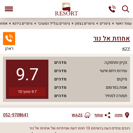
עמוד ראשי
צימרים
צימרים בצפון
צימרים בגליל המערבי
צימרים בירכא
אחוזת
אחוזת אל נור
ירכא
ראהן
נקיון ותחזוקה
מדהים
9.7
שירות ויחס אישי
מדהים
מיקום
מדהים
אמת בפרסום
מדהים
9.7
מתוך
10
תמורה למחיר
מדהים
052-9708641
מפה
שתף
WAZE
הנכם צופים כעת ברשימת
13
חוות דעת אמיתיות של
אחוזת אל נור