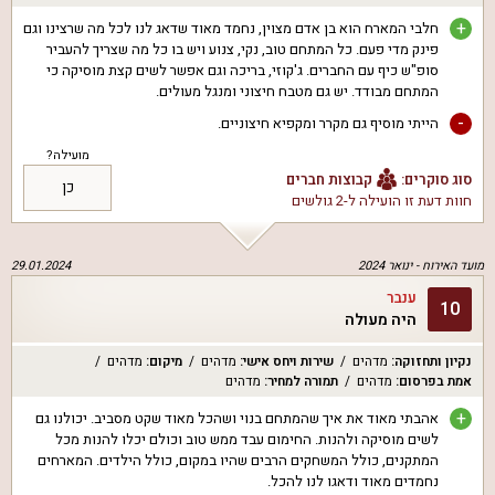
+
חלבי המארח הוא בן אדם מצוין, נחמד מאוד שדאג לנו לכל מה שרצינו וגם
פינק מדי פעם. כל המתחם טוב, נקי, צנוע ויש בו כל מה שצריך להעביר
סופ"ש כיף עם החברים. ג'קוזי, בריכה וגם אפשר לשים קצת מוסיקה כי
המתחם מבודד. יש גם מטבח חיצוני ומנגל מעולים.
-
הייתי מוסיף גם מקרר ומקפיא חיצוניים.
מועילה?
סוג סוקרים:
קבוצות חברים
כן
חוות דעת זו הועילה ל
-2 גולשים
מועד האירוח -
ינואר 2024
29.01.2024
ענבר
10
היה מעולה
נקיון ותחזוקה
:
מדהים
שירות ויחס אישי
:
מדהים
מיקום
:
מדהים
אמת בפרסום
:
מדהים
תמורה למחיר
:
מדהים
+
אהבתי מאוד את איך שהמתחם בנוי ושהכל מאוד שקט מסביב. יכולנו גם
לשים מוסיקה ולהנות. החימום עבד ממש טוב וכולם יכלו להנות מכל
המתקנים, כולל המשחקים הרבים שהיו במקום, כולל הילדים. המארחים
נחמדים מאוד ודאגו לנו להכל.