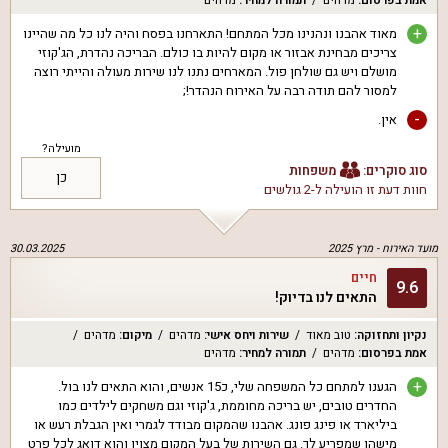
אמת בפרסום
:
מדהים
תמורה למחיר
:
מדהים
+
מאוד אהבנו ונהנינו מכל המתחם! התארחנו בפסח והיה לנו כל מה שהיינו
צריכים מבחינת אבזור או מקום להיות בו כולם. הבריכה נהדרת, הג'קוזי
מושלם ויש גם שולחן פול. המארחים נתנו לנו שירות מעולה והייתי רוצה
למסור להם תודה רבה על האירוח הנהדר!;
-
אין.
מועילה?
סוג סוקרים:
משפחות
כן
חוות דעת זו הועילה ל
-2 גולשים
מועד האירוח -
מרץ 2025
30.03.2025
חיים
9.6
התאים לנו בדיוק!
נקיון ותחזוקה
:
טוב מאוד
שירות ויחס אישי
:
מדהים
מיקום
:
מדהים
אמת בפרסום
:
מדהים
תמורה למחיר
:
מדהים
+
הגענו למתחם כל המשפחה שלי, כ15 אנשים, והוא התאים לנו בול.
החדרים טובים, יש בריכה מחוממת, ג'קוזי וגם משחקים לילדים כמו
ביליארד או פינג פונג. אהבנו שהמקום מבודד לגמרי ואין הגבלת רעש או
מישהו שמפריע לך. גם השירות של בעל המקום מצוין והוא דואג לכל פרט