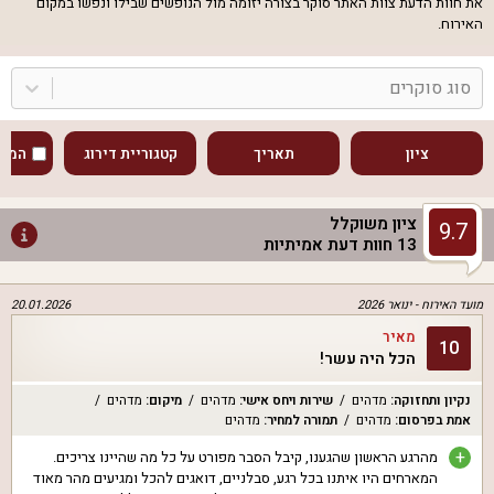
את חוות הדעת צוות האתר סוקר בצורה יזומה מול הנופשים שבילו ונפשו במקום
האירוח.
סוג סוקרים
ציון
תאריך
קטגוריית דירוג
המוע
ציון משוקלל
9.7
13
חוות דעת אמיתיות
מועד האירוח -
ינואר 2026
20.01.2026
מאיר
10
הכל היה עשר!
נקיון ותחזוקה
:
מדהים
שירות ויחס אישי
:
מדהים
מיקום
:
מדהים
אמת בפרסום
:
מדהים
תמורה למחיר
:
מדהים
+
מהרגע הראשון שהגענו, קיבל הסבר מפורט על כל מה שהיינו צריכים.
המארחים היו איתנו בכל רגע, סבלניים, דואגים להכל ומגיעים מהר מאוד