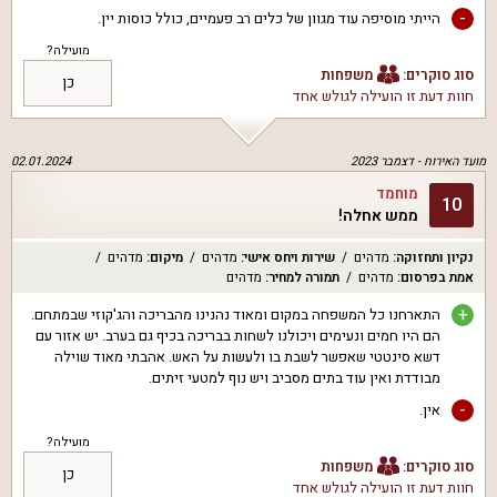
-
הייתי מוסיפה עוד מגוון של כלים רב פעמיים, כולל כוסות יין.
מועילה?
סוג סוקרים:
משפחות
כן
חוות דעת זו הועילה ל
גולש אחד
מועד האירוח -
דצמבר 2023
02.01.2024
מוחמד
10
ממש אחלה!
נקיון ותחזוקה
:
מדהים
שירות ויחס אישי
:
מדהים
מיקום
:
מדהים
אמת בפרסום
:
מדהים
תמורה למחיר
:
מדהים
+
התארחנו כל המשפחה במקום ומאוד נהנינו מהבריכה והג'קוזי שבמתחם.
הם היו חמים ונעימים ויכולנו לשחות בבריכה בכיף גם בערב. יש אזור עם
דשא סינטטי שאפשר לשבת בו ולעשות על האש. אהבתי מאוד שוילה
מבודדת ואין עוד בתים מסביב ויש נוף למטעי זיתים.
-
אין.
מועילה?
סוג סוקרים:
משפחות
כן
חוות דעת זו הועילה ל
גולש אחד