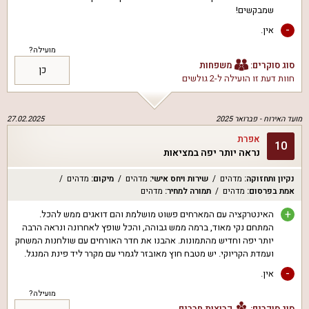
שמבקשים!
-
אין.
מועילה?
סוג סוקרים:
משפחות
כן
חוות דעת זו הועילה ל
-2 גולשים
מועד האירוח -
פברואר 2025
27.02.2025
אפרת
10
נראה יותר יפה במציאות
נקיון ותחזוקה
:
מדהים
שירות ויחס אישי
:
מדהים
מיקום
:
מדהים
אמת בפרסום
:
מדהים
תמורה למחיר
:
מדהים
+
האינטרקציה עם המארחים פשוט מושלמת והם דואגים ממש להכל.
המתחם נקי מאוד, ברמה ממש גבוהה, והכל שופץ לאחרונה ונראה הרבה
יותר יפה וחדיש מהתמונות. אהבנו את חדר האורחים עם שולחנות המשחק
ועמדת הקריוקי. יש מטבח חוץ מאובזר לגמרי עם מקרר ליד פינת המנגל.
-
אין.
מועילה?
סוג סוקרים:
קבוצות חברים