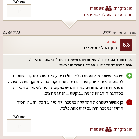
מועילה?
סוג סוקרים:
משפחות
כן
חוות דעת זו הועילה ל
גולש אחד
מועד האירוח -
יולי 2025
04.08.2025
אורנה
8.8
בסך הכל - ממליצה!
נקיון ותחזוקה
:
סביר
שירות ויחס אישי
:
מדהים
מיקום
:
מדהים
אמת בפרסום
:
מדהים
תמורה למחיר
:
טוב מאוד
+
יש כאן פשוט מלא תעסוקה לילדים! בריכה, פינג פונג, סנוקר, משחקים
לפעוטות, אזור לשחק ועוד! הבריכה מתוחזקת וטובה, מתקן המנגל מעולה
פשוט. החדרים מרווחים מאוד וגם יש במקום עריסה לתינוקות. השירות
בסדר גמור והביאו לי מה שביקשתי...חזרנו מרוצים!
-
כן אפשר לשפר את התחזוקה במטבח ולהוסיף עוד כלי הגשה. הסיר
היחידי במטבח היה עם ידית אחת בלבד.
מועילה?
כן
סוג סוקרים:
משפחות