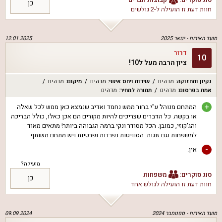
כן
חוות דעת זו הועילה ל
-2 גולשים
מועד האירוח -
ינואר 2025
12.01.2025
דרור
10
ציון הרבה מעל ל10!
נקיון ותחזוקה
:
מדהים
שירות ויחס אישי
:
מדהים
מיקום
:
מדהים
אמת בפרסום
:
מדהים
תמורה למחיר
:
מדהים
+
המתחם מנוהל ע"י בחור ממש נחמד ואדיב שנמצא כאן ממש לכל שאלה
או בקשה. כל הדברים שצריכים להיות מקורים הם אכן כאלו, כולל הבריכה
והג'קוזי, כמובן. הכל מסודר ונקי ברמה הגבוהה ביותר! מתאים מאוד
למשפחות וגם זוגות. הסוויטות נפרדות ופרטיות ויש מתחם משותף.
-
אין.
מועילה?
סוג סוקרים:
משפחות
כן
חוות דעת זו הועילה ל
גולש אחד
מועד האירוח -
ספטמבר 2024
09.09.2024