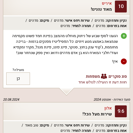
איריס
10
מאוד נהנינו!
נקיון ותחזוקה
:
מדהים
שירות ויחס אישי
:
מדהים
מיקום
:
מדהים
אמת בפרסום
:
מדהים
תמורה למחיר
:
מדהים
+
הגענו לסוף שבוע של ניתוק מוחלט מהמצב בפינת חמד פשוט מקסימה
שנמצאת באמצע מטע זיתים. כל הפסיליטיז מפנקים ברמות - בריכה
מחוממת, ג'קוזי ענק בחוץ, סנוקר, פינג פונג, פינת מנגל, מקרר ומקפיא
ועוד! חלבי המארח הוא בן אדם מדהים ודואג ואין ספק שנחזור שוב!
-
אין!
מועילה?
סוג סוקרים:
משפחות
כן
חוות דעת זו הועילה ל
גולש אחד
מועד האירוח -
אוגוסט 2024
20.08.2024
אלון
9.6
שירות מעל הכל!
נקיון ותחזוקה
:
מדהים
שירות ויחס אישי
:
מדהים
מיקום
:
טוב מאוד
אמת בפרסום
:
מדהים
תמורה למחיר
:
מדהים