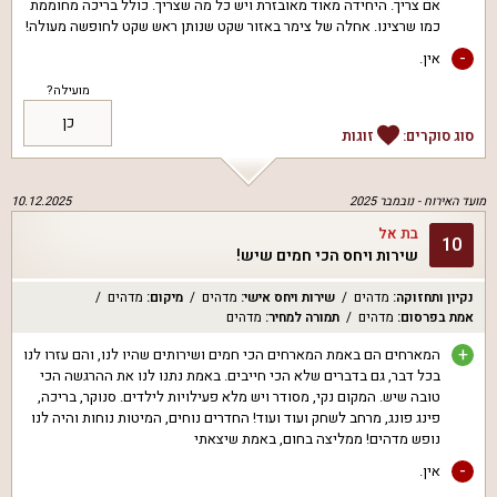
אם צריך. היחידה מאוד מאובזרת ויש כל מה שצריך. כולל בריכה מחוממת
כמו שרצינו. אחלה של צימר באזור שקט שנותן ראש שקט לחופשה מעולה!
-
אין.
מועילה?
כן
סוג סוקרים:
זוגות
מועד האירוח -
נובמבר 2025
10.12.2025
בת אל
10
שירות ויחס הכי חמים שיש!
נקיון ותחזוקה
:
מדהים
שירות ויחס אישי
:
מדהים
מיקום
:
מדהים
אמת בפרסום
:
מדהים
תמורה למחיר
:
מדהים
+
המארחים הם באמת המארחים הכי חמים ושירותים שהיו לנו, והם עזרו לנו
בכל דבר, גם בדברים שלא הכי חייבים. באמת נתנו לנו את ההרגשה הכי
טובה שיש. המקום נקי, מסודר ויש מלא פעילויות לילדים. סנוקר, בריכה,
פינג פונג, מרחב לשחק ועוד ועוד! החדרים נוחים, המיטות נוחות והיה לנו
נופש מדהים! ממליצה בחום, באמת שיצאתי
-
אין.