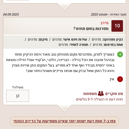
מועד האירוח -
אוגוסט 2023
04.09.2023
מירב
10
מפרגנת בחום ונחזור!
נקיון ותחזוקה
:
מדהים
שירות ויחס אישי
:
מדהים
מיקום
:
מדהים
אמת בפרסום
:
מדהים
תמורה למחיר
:
מדהים
+
כשצריך לפרגן, מפרגנים! מקום מתוחזק טוב מאוד ורמת הניקיון סופר
גבוהה! אהבנו את הכל בוילה - הבריכה, הלובי, הג'קוזי ועוד! הוילה נמצאת
באזור יחסית מבודד ואף אחד לא מפריע. בעל המקום נותן שירות מצוין
והוא כל הזמן שאל ובדק עם אנחנו צריכים משהו! נחזור שוב!
-
אין.
מועילה?
סוג סוקרים:
משפחות
כן
חוות דעת זו הועילה ל
-3 גולשים
צפו ב-
7
חוות דעת ישנות יותר שאינן משפיעות על הדירוג הנוכחי