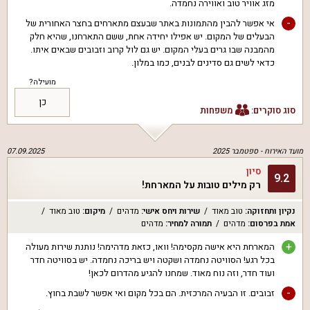
מזג אוויר טוב ואווירה נחמדה.
-
אי אפשר להבין מהתמונות באתר שבעצם מתארחים בחצר האחורית של
הבעלים של המקום. יש אפילו יחידה אחת, ששם התארחנו, שהיא חלק
מהמבנה שבו גרים בעלי המקום. יש גם לול קרוב וזבובים שבאים איתו.
כדאי לשים גם סדינים לבנים, כמו במלון.
מועילה?
כן
סוג סוקרים:
משפחות
מועד האירוח -
ספטמבר 2025
07.09.2025
סיון
9.2
רק מילים טובות על המארחת!
נקיון ותחזוקה
:
טוב מאוד
שירות ויחס אישי
:
מדהים
מיקום
:
טוב מאוד
אמת בפרסום
:
מדהים
תמורה למחיר
:
מדהים
+
המארחת היא אישה מקסימה! וואו, כזאת מדהימה! נותנת שירות מעולה
בכל רגע! הסוויטה נחמדה ושקטה ויש בריכה נחמדה. יש בסוויטה חדר
ועוד חדר, וזה נוח מאוד. שמחנו להגיע מהדרום לכאן!
-
זבובים. זו הבעיה המרכזית. הם בכל מקום ואי אפשר לשבת בחוץ.