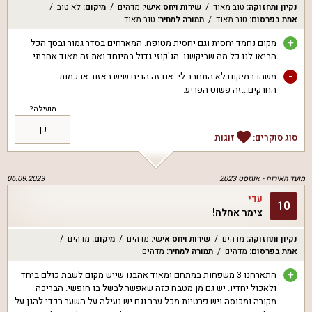
נקיון ותחזוקה
:
טוב מאוד
שירות ויחס אישי
:
מדהים
מיקום
:
לא טוב
אמת בפרסום
:
טוב מאוד
תמורה למחיר
:
טוב מאוד
+
מקום נחמד יחסית וגם יחסית מטופח. המארחים בסדר גמור ובסך הכל
הביאו לנו כל מה שביקשנו. הג'קוזי גדול במיוחד ואת זה מאוד אהבתי.
-
משהו במיקום לא התחבר לי. אם זה הריח שיש באזור או כמות
החרקים...זה פשוט הפריע.
מועילה?
כן
סוג סוקרים:
זוגות
מועד האירוח -
אוגוסט 2023
06.09.2023
עדי
10
צימר אחלה!
נקיון ותחזוקה
:
מדהים
שירות ויחס אישי
:
מדהים
מיקום
:
מדהים
אמת בפרסום
:
מדהים
תמורה למחיר
:
מדהים
+
התארחנו 3 משפחות במתחם ומאוד אהבנו שייש מקום לשבת כולם ביחד
ולאכול יחדיו. יש גם מן מטבח כזה שאפשר לבשל בו חופשי. הבריכה
מקורה ומכוסה ויש פרטיות מכל עבר וגם יש נעילה על השער בכדי להגן על