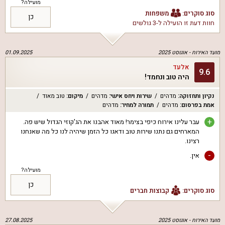
מועילה?
סוג סוקרים:
משפחות
כן
חוות דעת זו הועילה ל
-3 גולשים
מועד האירוח -
אוגוסט 2025
01.09.2025
אלעד
9.6
היה טוב ונחמד!
נקיון ותחזוקה
:
מדהים
שירות ויחס אישי
:
מדהים
מיקום
:
טוב מאוד
אמת בפרסום
:
מדהים
תמורה למחיר
:
מדהים
+
עבר עלינו אירוח כיפי בצימר! מאוד אהבנו את הג'קוזי הגדול שיש פה.
המארחים גם נתנו שירות טוב ודאגו כל הזמן שיהיה לנו כל מה שאנחנו
רצינו.
-
אין.
מועילה?
כן
סוג סוקרים:
קבוצות חברים
מועד האירוח -
אוגוסט 2025
27.08.2025