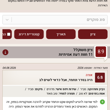
את חוות הדעת צוות האתר סוקר בצורה יזומה מול הנופשים שבילו ונפשו במקום
האירוח.
סוג סוקרים
ציון
תאריך
קטגוריית דירוג
המוע
ציון משוקלל
8.9
11
חוות דעת אמיתיות
מועד האירוח -
אוגוסט 2026
04.08.2026
אורה
6.8
היה בסדר ונחמד, אבל כדאי לשים לב
נקיון ותחזוקה
:
סביר
שירות ויחס אישי
:
מדהים
מיקום
:
סביר
אמת בפרסום
:
לא טוב
תמורה למחיר
:
טוב מאוד
+
למי שרוצה להגיע למקום שקט ונחמד שקרוב להרבה אטרקציות בצפון, זה
המקום. האנשים כאן מאוד נחמדים ונהנינו לפרנס את אנשי הצפון. היה