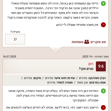
+
הייתי עם המשפחה כאן בצימר, והיה לנו נופש משפחתי מוצלח מאוד!
הילדים כמובן אהבו את הג'קוזי הכי הרבה...המטבח יחסית מאובזר
והצימר היה לנו מאוד ולא צפוף. המארחים כל הזמן התעניינו אם חסר
משהו, והביאו כאשר ביקשנו. האזור קרוב להרבה אטרקציות ושווה ביקור!
-
אין משהו ספציפי שעולה לי כרגע.
מועילה?
כן
סוג סוקרים:
משפחות
מועד האירוח -
יולי 2025
16.07.2025
רונן
9.6
נעים ונקי!
נקיון ותחזוקה
:
מדהים
שירות ויחס אישי
:
מדהים
מיקום
:
מדהים
אמת בפרסום
:
טוב מאוד
תמורה למחיר
:
מדהים
+
האירוח כאן היה מאוד נעים לנו. בעלת הבית מאוד נחמדה, פינקה אותנו
וגם הייתה מאוד גמישה בדברים מסויימים. המחיר היה מצוין למה
שקיבלנו. המקום נקי.
-
היישוב הוא יישוב דתי, כדאי לדעת. אנחנו לא דתיים ונאלצנו להתאים את