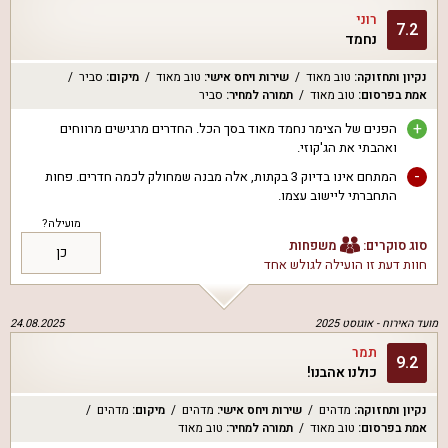
רוני
7.2
נחמד
נקיון ותחזוקה
:
טוב מאוד
שירות ויחס אישי
:
טוב מאוד
מיקום
:
סביר
אמת בפרסום
:
טוב מאוד
תמורה למחיר
:
סביר
+
הפנים של הצימר נחמד מאוד בסך הכל. החדרים מרגישים מרווחים
ואהבתי את הג'קוזי.
-
המתחם אינו בדיוק 3 בקתות, אלה מבנה שמחולק לכמה חדרים. פחות
התחברתי ליישוב עצמו.
מועילה?
סוג סוקרים:
משפחות
כן
חוות דעת זו הועילה ל
גולש אחד
מועד האירוח -
אוגוסט 2025
24.08.2025
תמר
9.2
כולנו אהבנו!
נקיון ותחזוקה
:
מדהים
שירות ויחס אישי
:
מדהים
מיקום
:
מדהים
אמת בפרסום
:
טוב מאוד
תמורה למחיר
:
טוב מאוד