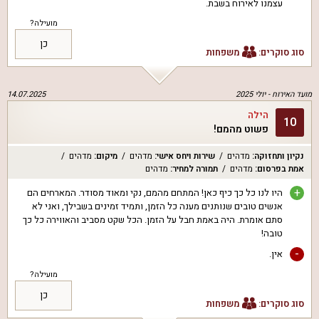
עצמנו לאירוח בשבת.
מועילה?
כן
סוג סוקרים:
משפחות
מועד האירוח -
יולי 2025
14.07.2025
הילה
10
פשוט מהמם!
נקיון ותחזוקה
:
מדהים
שירות ויחס אישי
:
מדהים
מיקום
:
מדהים
אמת בפרסום
:
מדהים
תמורה למחיר
:
מדהים
+
היו לנו כל כך כיף כאן! המתחם מהמם, נקי ומאוד מסודר. המארחים הם
אנשים טובים שנותנים מענה כל הזמן, ותמיד זמינים בשבילך, ואני לא
סתם אומרת. היה באמת חבל על הזמן. הכל שקט מסביב והאווירה כל כך
טובה!
-
אין.
מועילה?
כן
סוג סוקרים:
משפחות