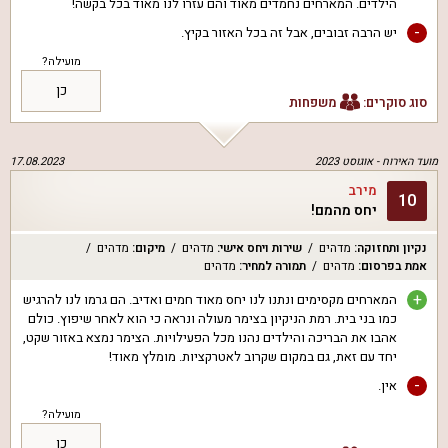
הילדים. המארחים נחמדים מאוד והם עזרו לנו מאוד בכל בקשה!
-
יש הרבה זבובים, אבל זה בכל האזור בקיץ.
מועילה?
כן
סוג סוקרים:
משפחות
מועד האירוח -
אוגוסט 2023
17.08.2023
מירב
10
יחס מהמם!
נקיון ותחזוקה
:
מדהים
שירות ויחס אישי
:
מדהים
מיקום
:
מדהים
אמת בפרסום
:
מדהים
תמורה למחיר
:
מדהים
+
המארחים מקסימים ונתנו לנו יחס מאוד חמים ואדיב. הם גרמו לנו להרגיש
כמו בני בית. רמת הניקיון בצימר מעולה ונראה כי הוא לאחר שיפוץ. כולם
אהבו את הבריכה והילדים נהנו מכל הפעילויות. הצימר נמצא באזור שקט,
יחד עם זאת, גם במקום שקרוב לאטרקציות. מומלץ מאוד!
-
אין.
מועילה?
כן