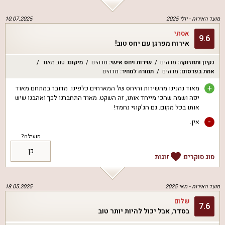
מועד האירוח -
יולי 2025
10.07.2025
אסתי
9.6
אירוח מפרגן עם יחס טוב!
נקיון ותחזוקה
:
מדהים
שירות ויחס אישי
:
מדהים
מיקום
:
טוב מאוד
אמת בפרסום
:
מדהים
תמורה למחיר
:
מדהים
+
מאוד נהנינו מהשירות והיחס של המארחים כלפינו. מדובר במתחם מאוד
יפה ושמה שהכי מייחד אותו, זה השקט. מאוד התחברנו לכך ואהבנו שיש
אותו בכל מקום. גם הג'קוזי נחמד!
-
אין.
מועילה?
כן
סוג סוקרים:
זוגות
מועד האירוח -
מאי 2025
18.05.2025
שלום
7.6
בסדר, אבל יכול להיות יותר טוב