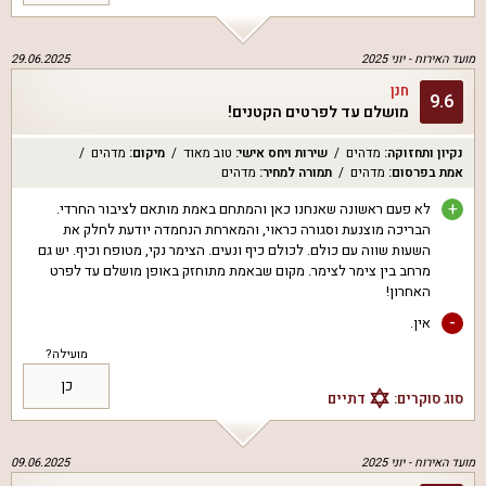
מועד האירוח -
יוני 2025
29.06.2025
חנן
9.6
מושלם עד לפרטים הקטנים!
נקיון ותחזוקה
:
מדהים
שירות ויחס אישי
:
טוב מאוד
מיקום
:
מדהים
אמת בפרסום
:
מדהים
תמורה למחיר
:
מדהים
+
לא פעם ראשונה שאנחנו כאן והמתחם באמת מותאם לציבור החרדי.
הבריכה מוצנעת וסגורה כראוי, והמארחת הנחמדה יודעת לחלק את
השעות שווה עם כולם. לכולם כיף ונעים. הצימר נקי, מטופח וכיף. יש גם
מרחב בין צימר לצימר. מקום שבאמת מתוחזק באופן מושלם עד לפרט
האחרון!
-
אין.
מועילה?
כן
סוג סוקרים:
דתיים
מועד האירוח -
יוני 2025
09.06.2025