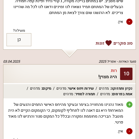
שיש מסביב. יש במתחם בריכה מקורה, ג'קוזי גדול ופינת קפה חמודה.
הבעלים של המתחם תמיד נשארו לנו זמינים ודאגו לנו לכל מה שהיינו
צריכים. לא הרגשנו שום צורך לצאת מן המתחם.
-
אין.
מועילה?
כן
סוג סוקרים:
זוגות
מועד האירוח -
אפריל 2025
03.04.2025
רות
10
היה מצוין!
נקיון ותחזוקה
:
מדהים
שירות ויחס אישי
:
מדהים
מיקום
:
מדהים
אמת בפרסום
:
מדהים
תמורה למחיר
:
מדהים
+
מאוד נהנינו מהחוויה בצימר ובעיקר מהיחס האישי החמים והנעים של
המארחת! היא גם דאגה לנו לתחליף לקומקום, כי הקומקום הקיים לא היה
מוטבל. הבריכה מחוממת ומקורה ובכלל כל המקום סגור והרגיש לנו מאוד
פרטי.
-
אין.