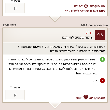
מועילה?
סוג סוקרים:
דתיים
כן
חוות דעת זו הועילה ל
גולש אחד
מועד האירוח -
מרץ 2025
23.03.2025
יצחק
9.6
צימר שנעים להיות בו
נקיון ותחזוקה
:
מדהים
שירות ויחס אישי
:
מדהים
מיקום
:
טוב מאוד
אמת בפרסום
:
מדהים
תמורה למחיר
:
מדהים
+
הצימר מתאפיין מאוד כמקום שנעים מאוד להיות בו. יש לו בריכה סגורה
וגם מחוממת שאפשר להיות בתוכה בערבים הקרירים. היחס מעולה מצד
המארחים ואני רוצה לומר להם תודה רבה על האירוח הנהדר ושתמשיכו
לארח בצורה הזו!
-
אין.
מועילה?
כן
סוג סוקרים:
זוגות