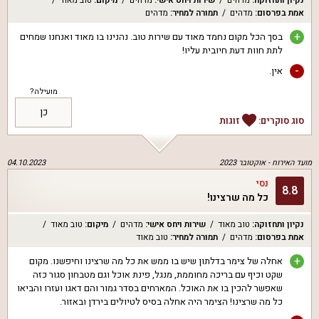
נקיון ותחזוקה
:
מדהים
שירות ויחס אישי
:
מדהים
מיקום
:
טוב מאוד
אמת בפרסום
:
מדהים
תמורה למחיר
:
מדהים
+
בסך הכל מקום נחמד מאוד עם שירות טוב. נהנינו בו מאוד ואנחנו שמחים
לתת חוות דעת חיובית עליו!
-
אין.
מועילה?
כן
סוג סוקרים:
זוגות
מועד האירוח -
אוקטובר 2023
04.10.2023
נסי
8.8
כל מה שרצינו!
נקיון ותחזוקה
:
טוב מאוד
שירות ויחס אישי
:
מדהים
מיקום
:
טוב מאוד
אמת בפרסום
:
מדהים
תמורה למחיר
:
טוב מאוד
+
אחלה של צימר בדלתון שיש בו ממש את כל מה שרצינו וחיפשנו. מקום
שקט וכיף עם בריכה מחוממת, מנגל, פינת אוכל וגם מטבחון סגור כזה
שאפשר להכין בו את האוכל. המארחים בסדר גמור והם דאגו ועזרו והביאו
כל מה שרצינו! הצימר היה אחלה בסיס לטיולים בירדן ובאזור.