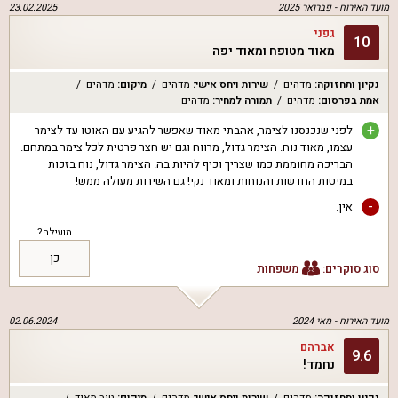
מועד האירוח -
פברואר 2025
23.02.2025
גפני
10
מאוד מטופח ומאוד יפה
נקיון ותחזוקה
:
מדהים
שירות ויחס אישי
:
מדהים
מיקום
:
מדהים
אמת בפרסום
:
מדהים
תמורה למחיר
:
מדהים
+
לפני שנכנסנו לצימר, אהבתי מאוד שאפשר להגיע עם האוטו עד לצימר
עצמו, מאוד נוח. הצימר גדול, מרווח וגם יש חצר פרטית לכל צימר במתחם.
הבריכה מחוממת כמו שצריך וכיף להיות בה. הצימר גדול, נוח בזכות
במיטות החדשות והנוחות ומאוד נקי! גם השירות מעולה ממש!
-
אין.
מועילה?
כן
סוג סוקרים:
משפחות
מועד האירוח -
מאי 2024
02.06.2024
אברהם
9.6
נחמד!