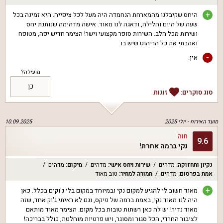
+
היחס שקיבלנו מהמארחת הנחמדה היה מעל לכל ציפייה. היא זמינה בכל
שעה של היום והלילה, ודאגה לנו מאוד. אישה מדהימה שנותנת יחס
ושירות מכל הלב. השירות סופר מקצועי וישר! הצימר חדיש יפה, מטופח
ואהבתי את כל הריהוט שיש בו.
-
אין.
מועילה?
כן
סוג סוקרים:
זוגות
מועד האירוח -
יולי 2025
10.09.2025
חוה
9.6
נקי ברמה אחרת!
נקיון ותחזוקה
:
מדהים
שירות ויחס אישי
:
מדהים
מיקום
:
מדהים
אמת בפרסום
:
מדהים
תמורה למחיר
:
טוב מאוד
+
מאוד חשוב לי להגיע למקום נקי ובמיוחד במקום בלי ג'וקים בכלל. כאן
היה לנו מאוד נקי, באמת ברמה של פיקס, וגם לא ראיתי ג'וק אחד, שזה
מאוד נדיר! יש לה כאן רשתות טובות בכל מקום. הצימר מאוד מותאם
לציבור החרדי, הכל סגור ומסוגר, ויש פרטיות מוחלטת, כולל בבריכה!