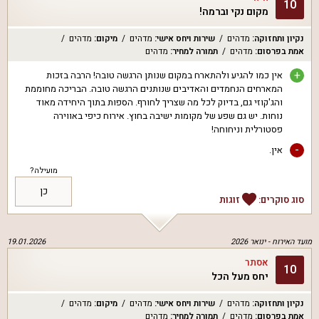
10
מקום נקי וברמה!
נקיון ותחזוקה
:
מדהים
שירות ויחס אישי
:
מדהים
מיקום
:
מדהים
אמת בפרסום
:
מדהים
תמורה למחיר
:
מדהים
+
אין כמו להגיע ולהתארח במקום שנותן הרגשה טובה! הרבה בזכות
המארחים הנחמדים והאדיבים שנותנים הרגשה טובה. הבריכה מחוממת
והג'קוזי גם, בדיוק לכל מה שצריך לחורף. הספות בתוך היחידה מאוד
נוחות. יש גם שפע של מקומות ישיבה בחוץ. אירוח כיפי באווירה
פסטורלית וניחוחה!
-
אין.
מועילה?
כן
סוג סוקרים:
זוגות
מועד האירוח -
ינואר 2026
19.01.2026
אסתר
10
יחס מעל הכל
נקיון ותחזוקה
:
מדהים
שירות ויחס אישי
:
מדהים
מיקום
:
מדהים
אמת בפרסום
:
מדהים
תמורה למחיר
:
מדהים