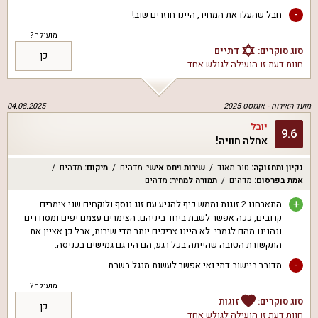
-
חבל שהעלו את המחיר, היינו חוזרים שוב!
מועילה?
סוג סוקרים:
דתיים
כן
חוות דעת זו הועילה ל
גולש אחד
מועד האירוח -
אוגוסט 2025
04.08.2025
יובל
9.6
אחלה חוויה!
נקיון ותחזוקה
:
טוב מאוד
שירות ויחס אישי
:
מדהים
מיקום
:
מדהים
אמת בפרסום
:
מדהים
תמורה למחיר
:
מדהים
+
התארחנו 2 זוגות וממש כיף להגיע עם זוג נוסף ולוקחים שני צימרים
קרובים, ככה אפשר לשבת ביחד ביניהם. הצימרים עצמם יפים ומסודרים
ונהנינו מהם לגמרי. לא היינו צריכים יותר מדי שירות, אבל כן אציין את
התקשורת הטובה שהייתה בכל רגע, הם היו גם גמישים בכניסה.
-
מדובר ביישוב דתי ואי אפשר לעשות מנגל בשבת.
מועילה?
סוג סוקרים:
זוגות
כן
חוות דעת זו הועילה ל
גולש אחד