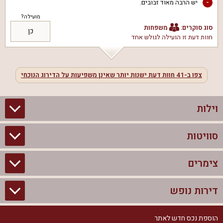
-
יש הרבה מאוד זבובים.
מועילה?
סוג סוקרים:
משפחות
כן
חוות דעת זו הועילה ל
גולש אחד
צפו ב-
41
חוות דעת ישנות יותר שאינן משפיעות על הדירוג הנוכחי
וילות
סוויטות
וילות בצפון
וילות להשכרה
צימרים
סוויטות בצפון
וילות למשפחות
צימרים לזוגות עם בריכה פרטית
דירות נופש
צימרים בצפון
וילות למסיבת רווקים
סוויטות לזוגות
צימרים לזוגות
הוספת נכס חדש לאתר
דירות נופש בצפון