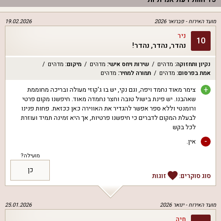
מועד האירוח -
פברואר 2026
19.02.2026
ניר
10
נהדר, נהדר, נהדר!
נקיון ותחזוקה
:
מדהים
שירות ויחס אישי
:
מדהים
מיקום
:
מדהים
אמת בפרסום
:
מדהים
תמורה למחיר
:
מדהים
+
צימר מאוד נחמד ויפה, וגם נקי, יש בו ג'קוזי מעולה ובריכה מחוממת
שאהבנו. יש פינת בישול טובה וחצר נחמדה מאוד. חיפשנו מקום פרטי
ורומנטי וללא ספר אפשר להגדיר את האווירה כאן ככזאת. פחות פנינו
לבעלת המקום לדברים כי חיפשנו פרטיות, אך היא זמינה תמיד ועוזרת
לכל בקש
-
אין.
מועילה?
כן
סוג סוקרים:
זוגות
מועד האירוח -
ינואר 2026
25.01.2026
חיה