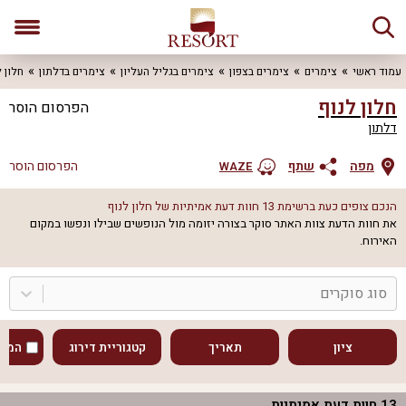
עמוד ראשי
צימרים
צימרים בצפון
צימרים בגליל העליון
צימרים בדלתון
חלון ל
חלון לנוף
הפרסום הוסר
דלתון
מפה
שתף
הפרסום הוסר
WAZE
הנכם צופים כעת ברשימת
13
חוות דעת אמיתיות של
חלון לנוף
את חוות הדעת צוות האתר סוקר בצורה יזומה מול הנופשים שבילו ונפשו במקום
האירוח.
סוג סוקרים
ציון
תאריך
קטגוריית דירוג
המוע
13
חוות דעת אמיתיות