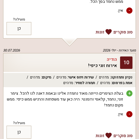
ממש נחמד בסך הכל.
-
אין.
מועילה?
כן
סוג סוקרים:
זוגות
מועד האירוח -
יולי 2026
30.07.2026
הודיה
10
אירוח זוגי כיפי!
נקיון ותחזוקה
:
מדהים
שירות ויחס אישי
:
מדהים
מיקום
:
מדהים
אמת בפרסום
:
מדהים
תמורה למחיר
:
מדהים
+
בעלת הצימרים הייתה מאוד נחמדה אלינו ובאמת דאגה לנו להכל. צימר
זוגי, נחמד, קלאסי ורומנטי. היה כאן עוד משפחות והרגיש ממש כיפי. ממש
מקום נחמד!
-
אין.
מועילה?
כן
סוג סוקרים:
זוגות