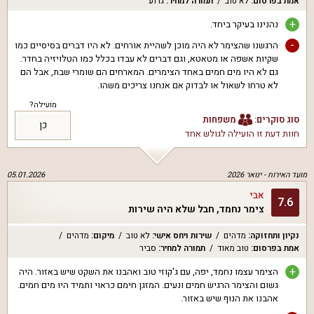
אמת בפרסום
:
לא טוב
תמורה למחיר
:
גרוע
+
נהנינו בעיקר ביחד.
-
הרגשנו שהצימר לא היה מוכן לשהיית אורחים. לא היו דברים בסיסיים כמו
שקיות אשפה או מטאטא, וגם דברים לא עבדו בכלל כמו הטלויזיה בחדר.
גם לא היו מים חמים באחד הצימרים. המארחים הם שומרי שבת, אבל הם
לא טרחו לשאול או לבדוק אם אנחנו צריכים משהו.
מועילה?
סוג סוקרים:
משפחות
כן
חוות דעת זו הועילה ל
גולש אחד
מועד האירוח -
ינואר 2026
05.01.2026
אבי
7.6
צימר נחמד, חבל שלא היה שירות
נקיון ותחזוקה
:
מדהים
שירות ויחס אישי
:
לא טוב
מיקום
:
מדהים
אמת בפרסום
:
טוב מאוד
תמורה למחיר
:
סביר
+
הצימר עצמו נחמד, יפה, עם ג'קוזי טוב ואהבנו את השקט שיש באזור. היה
גשום והצימר הרגיש חמים ונעים. המזגן חימם כראוי ותמיד היו מים חמים.
אהבנו את הנוף שיש באזור.