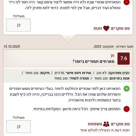
-
המארחים שומרי שבת ולא היה אפשר ליצור עימם קשר. היה חסר לנו נייר
טואלט ועוד דברים, אבל אין למי לפנות. כדאי לתת פתרון לזה.
מועילה?
כן
סוג סוקרים:
זוגות
מועד האירוח -
אוקטובר 2025
15.10.2025
חן
7.6
מארחים חמודים ביותר!
נקיון ותחזוקה
:
לא טוב
שירות ויחס אישי
:
מדהים
מיקום
:
טוב מאוד
אמת בפרסום
:
טוב מאוד
תמורה למחיר
:
טוב מאוד
+
התארחנו כאן לפני שנתיים והחלטנו לחזור. בעלי הצימרים ממש חמודים
והשירות שלהם שווה את הכל. הילדים נהנו בבריכה, והיה לנו כיף לשבת
בחצר כמשפחה ולהנות מהאווירה.
-
המתחם צריך שיפוץ. הכל נראה מיושן. המקלחות במיוחד.
מועילה?
סוג סוקרים:
משפחות
כן
חוות דעת זו הועילה ל
גולש אחד