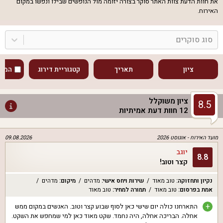
את חוות הדעת צוות האתר סוקר בצורה יזומה מול הנופשים שבילו ונפשו במקום
האירוח.
סוג סוקרים
ציון
תאריך
קטגוריית דירוג
המוע
ציון משוקלל
8.5
12
חוות דעת אמיתיות
מועד האירוח -
אוגוסט 2026
09.08.2026
יוגב
8.8
קצר וטוב!
נקיון ותחזוקה
:
טוב מאוד
שירות ויחס אישי
:
מדהים
מיקום
:
מדהים
אמת בפרסום
:
טוב מאוד
תמורה למחיר
:
טוב מאוד
+
התארחנו כולה יום שישי כאן לסוף שבוע קצר וטוב. האנשים במקום ממש
אחלה. הבריכה אחלה, היה נחמד. שקט מאוד כאן למי שמחפש את השקט.