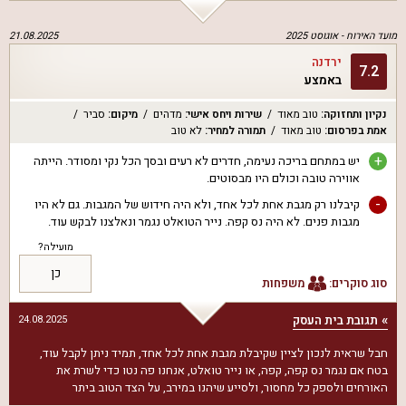
מועד האירוח -
אוגוסט 2025
21.08.2025
ירדנה
7.2
באמצע
נקיון ותחזוקה
:
טוב מאוד
שירות ויחס אישי
:
מדהים
מיקום
:
סביר
אמת בפרסום
:
טוב מאוד
תמורה למחיר
:
לא טוב
+
יש במתחם בריכה נעימה, חדרים לא רעים ובסך הכל נקי ומסודר. הייתה
אווירה טובה וכולם היו מבסוטים.
-
קיבלנו רק מגבת אחת לכל אחד, ולא היה חידוש של המגבות. גם לא היו
מגבות פנים. לא היה נס קפה. נייר הטואלט נגמר ונאלצנו לבקש עוד.
מועילה?
כן
סוג סוקרים:
משפחות
תגובת בית העסק
24.08.2025
חבל שראית לנכון לציין שקיבלת מגבת אחת לכל אחד, תמיד ניתן לקבל עוד,
בטח אם נגמר נס קפה, קפה, או נייר טואלט, אנחנו פה נטו כדי לשרת את
האורחים ולספק כל מחסור, ולסייע שיהנו במירב, על הצד הטוב ביתר