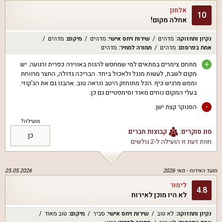
אלחנן
10
אחלה מקום!
נקיון ותחזוקה
:
מדהים
שירות ויחס אישי
:
מדהים
מיקום
:
מדהים
אמת בפרסום
:
מדהים
תמורה למחיר
:
מדהים
+
מתחם צימרים במתאים למי שמחפש להנות באווירה כפרית ורגועה. יש
מקום לשבת, לעשות מנגל ולאכול ביחד. הבריכה גדולה, החצר מרווחת
וממש מרגיש כיף. הכל מתוחזק היטב ונראה טוב. אהבנו גם את הג'קוזי.
בעלי המקום נוחים מאוד וסימפטיים גם כן.
-
הסנוקר קצת ישן.
מועילה?
סוג סוקרים:
קבוצות חברים
כן
חוות דעת זו הועילה ל
-2 גולשים
מועד האירוח -
מאי 2026
25.05.2026
לימור
4.8
לא היו מוכן לאירוח
נקיון ותחזוקה
:
לא טוב
שירות ויחס אישי
:
סביר
מיקום
:
טוב מאוד