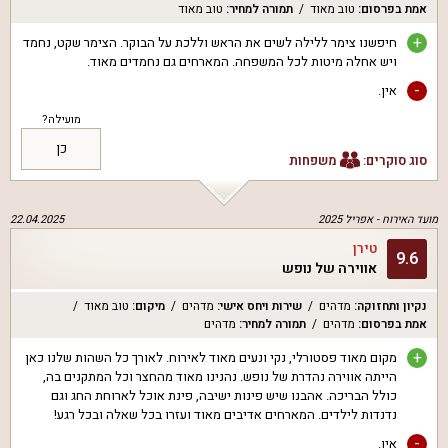
אמת בפרסום
:
טוב מאוד
תמורה למחיר
:
טוב מאוד
+
חיפשנו צימר ללילה לשים את הראש וללכת על הבוקר. הצימר שקט, נחמד
ויש אחלה מיטות לכל המשפחה. המארחים גם נחמדים מאוד.
-
אין.
מועילה?
כן
סוג סוקרים:
משפחות
מועד האירוח -
אפריל 2025
22.04.2025
טירן
9.6
אווירה של נופש
נקיון ותחזוקה
:
מדהים
שירות ויחס אישי
:
מדהים
מיקום
:
טוב מאוד
אמת בפרסום
:
מדהים
תמורה למחיר
:
מדהים
+
מקום מאוד פסטורלי, נקי ונעים מאוד לאירוח. לאורך כל השהות שלנו כאן
הייתה אווירה נהדרת של נופש. נהנינו מאוד מהחצר וכל המתקנים בה,
כולל הבריכה. אהבנו שיש פינות ישיבה, פינת אוכל לארוחת החג וגם
נדנדות לילדים. המארחים אדיבים מאוד ועזרו בכל שאלה ובכל רגע!
-
אין.