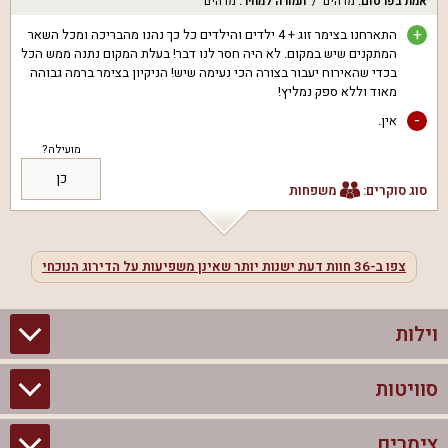
אמת בפרסום
:
מדהים
תמורה למחיר
:
מדהים
+
התארחנו בצימר זוג + 4 ילדים והילדים כל כך נהנו מהבריכה ומכל השאר
המתקנים שיש במקום. לא היה חסר לנו דבר! בעלת המקום נתנה ממש הכל
בכדי שהאירוח יעבור בצורה הכי נעימה שיש! הניקיון בצימר ברמה גבוהה
מאוד וללא ספק נמליץ!
-
אין.
מועילה?
כן
סוג סוקרים:
משפחות
צפו ב-
36
חוות דעת ישנות יותר שאינן משפיעות על הדירוג הנוכחי
וילות
סוויטות
וילות בצפון
וילות להשכרה
צימרים