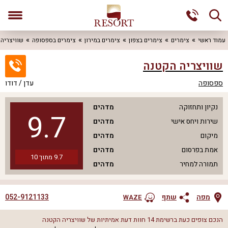
עמוד ראשי
צימרים
צימרים בצפון
צימרים במירון
צימרים בספסופה
שוויצריה 
שוויצריה הקטנה
ספסופה
עדן / דודו
נקיון ותחזוקה
מדהים
9.7
שירות ויחס אישי
מדהים
מיקום
מדהים
אמת בפרסום
מדהים
9.7
מתוך
10
תמורה למחיר
מדהים
052-9121133
מפה
שתף
WAZE
הנכם צופים כעת ברשימת
14
חוות דעת אמיתיות של
שוויצריה הקטנה