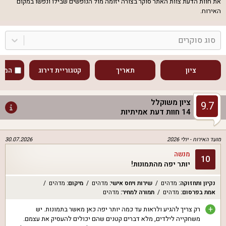
את חוות הדעת צוות האתר סוקר בצורה יזומה מול הנופשים שבילו ונפשו במקום
האירוח.
סוג סוקרים
ציון
תאריך
קטגוריית דירוג
המוע
ציון משוקלל
9.7
14
חוות דעת אמיתיות
מועד האירוח -
יולי 2026
30.07.2026
מנשה
10
יותר יפה מהתמונות!
נקיון ותחזוקה
:
מדהים
שירות ויחס אישי
:
מדהים
מיקום
:
מדהים
אמת בפרסום
:
מדהים
תמורה למחיר
:
מדהים
+
רק צריך להגיע ולראות עד כמה יותר יפה כאן מאשר בתמונות. יש
משחקייה לילדים, מלא דברים קטנים שהם יכולים להעסיק את עצמם.