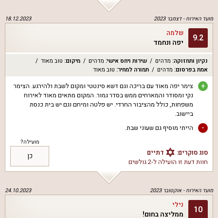
מועד האירוח -
דצמבר 2023
18.12.2023
שלמה
9.2
יפה ונחמד
נקיון ותחזוקה
:
מדהים
שירות ויחס אישי
:
מדהים
מיקום
:
טוב מאוד
אמת בפרסום
:
מדהים
תמורה למחיר
:
טוב מאוד
+
צימר יפה מאוד עם בריכה וגם דשא סינטטי ומקום לשבת ולהירגע. הצימר
נקי ומסודר והמארחים ממש בסדר גמור. המקום מתאים מאוד לאירוח
משפחות, כולל מהציבור החרדי. יש פלטה ומיחם וגם יש בית כנסת
ביישוב.
-
הייתי מוסיף גם שעוני שבת.
מועילה?
סוג סוקרים:
דתיים
כן
חוות דעת זו הועילה ל
-2 גולשים
מועד האירוח -
אוקטובר 2023
24.10.2023
נילי
10
ממליצה בחום!