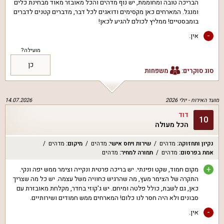
הבריכה טובה ומחוממת, יש נוף מדהים והכל מאובזר מאוד מבחינת כלים
ומנגל. המארחים כאן מקסימים ודואגים לכל דבר, מדברים קטנים לדברים
בומבסטיים! ממליץ לכולם להגיע לכאן!
-
אין.
מועילה?
כן
סוג סוקרים:
משפחות
מועד האירוח -
יולי 2026
14.07.2026
דוד
10
הכל מעולה
נקיון ותחזוקה
:
מדהים
שירות ויחס אישי
:
מדהים
מיקום
:
מדהים
אמת בפרסום
:
מדהים
תמורה למחיר
:
מדהים
+
מקום חמוד, שקט ופינתי. יש בריכה פרטית ונקייה וצימר ממש יפה ונקי.
התקרה של הצימר מעץ, מה שהרגיש כחוויה משל עצמה. יש כל מה שצריך
כאן, גם לשבת, כולל פלטה ומיחם. יש ג'קוזי בחדר, מקלחת מאובזרת עם
סבונים ולא היה חסר לנו כלום! המארחים ממש חמודים ושירותיים.
-
אין.