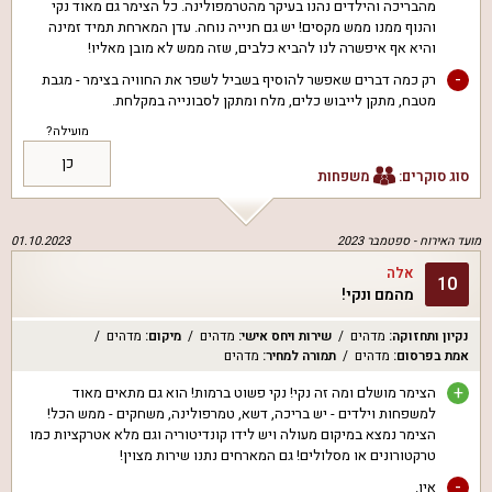
מהבריכה והילדים נהנו בעיקר מהטרמפולינה. כל הצימר גם מאוד נקי
והנוף ממנו ממש מקסים! יש גם חנייה נוחה. עדן המארחת תמיד זמינה
והיא אף איפשרה לנו להביא כלבים, שזה ממש לא מובן מאליו!
-
רק כמה דברים שאפשר להוסיף בשביל לשפר את החוויה בצימר - מגבת
מטבח, מתקן לייבוש כלים, מלח ומתקן לסבונייה במקלחת.
מועילה?
כן
סוג סוקרים:
משפחות
מועד האירוח -
ספטמבר 2023
01.10.2023
אלה
10
מהמם ונקי!
נקיון ותחזוקה
:
מדהים
שירות ויחס אישי
:
מדהים
מיקום
:
מדהים
אמת בפרסום
:
מדהים
תמורה למחיר
:
מדהים
+
הצימר מושלם ומה זה נקי! נקי פשוט ברמות! הוא גם מתאים מאוד
למשפחות וילדים - יש בריכה, דשא, טמרפולינה, משחקים - ממש הכל!
הצימר נמצא במיקום מעולה ויש לידו קונדיטוריה וגם מלא אטרקציות כמו
טרקטורונים או מסלולים! גם המארחים נתנו שירות מצוין!
-
אין.