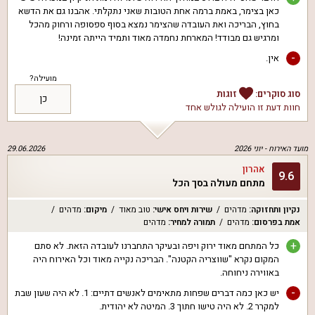
כאן בצימר, באמת ברמה אחת הטובות שאני נתקלתי. אהבנו גם את הדשא
בחוץ, הבריכה ואת העובדה שהצימר נמצא בסוף ספסופה ורחוק מהכל
ומרגיש גם מבודד! המארחת נחמדה מאוד ותמיד הייתה זמינה!
-
אין.
מועילה?
סוג סוקרים:
זוגות
כן
חוות דעת זו הועילה ל
גולש אחד
מועד האירוח -
יוני 2026
29.06.2026
אהרון
9.6
מתחם מעולה בסך הכל
נקיון ותחזוקה
:
מדהים
שירות ויחס אישי
:
טוב מאוד
מיקום
:
מדהים
אמת בפרסום
:
מדהים
תמורה למחיר
:
מדהים
+
כל המתחם מאוד ירוק ויפה ובעיקר התחברנו לעובדה הזאת. לא סתם
המקום נקרא "שווצריה הקטנה". הבריכה נקייה מאוד וכל האירוח היה
באווירה ניחוחה.
-
יש כאן כמה דברים שפחות מתאימים לאנשים דתיים: 1. לא היה שעון שבת
למקרר 2. לא היה טישו חתוך 3. המיטה לא יהודית.