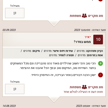
מועילה?
כן
סוג סוקרים:
משפחות
מועד האירוח -
ספטמבר 2023
03.09.2023
יאיר
10
ממש בסדר!
נקיון ותחזוקה
:
מדהים
שירות ויחס אישי
:
מדהים
מיקום
:
מדהים
אמת בפרסום
:
מדהים
תמורה למחיר
:
מדהים
+
הכי טוב והכי חשוב שהילדים מאוד נהנו מהבריכה וגם מכל המשחקים
בחצר. השירות טוב, המיקום טוב ובסך הכל אהבנו את ההצימר.
-
ישנן הרבה דבורים באזור הבריכה, זה החיסרון היחיד.
מועילה?
סוג סוקרים:
משפחות
כן
חוות דעת זו הועילה ל
גולש אחד
מועד האירוח -
אוגוסט 2023
14.08.2023