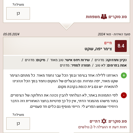
מועילה?
כן
סוג סוקרים:
משפחות
מועד האירוח -
מאי 2024
05.05.2024
חיים
8.4
צימר יפה, שקט
נקיון ותחזוקה
:
מדהים
שירות ויחס אישי
:
טוב מאוד
מיקום
:
מדהים
אמת בפרסום
:
לא טוב
תמורה למחיר
:
מדהים
+
הארחנו ללילה אחד בצימר ובסך הכל עבר נחמד מאוד. כל מתחם הצימר
שקט מאוד, יפה ומרווח. גם הבעלים של המקום נחמד בסך הכל ונהנינו
להתארח. יש גם בית כנסת בקרבת מקום.
-
לפי התמונות באתר, לא הצלחתי להבין נכונה את החלוקה של הצימרים.
בתור מישהו מהמגזר הדתי, אין כל כך פרטיות בחצר האחורית וזה הדבר
היחידי שממש הפריע לי. הייתי מוסיף גם כלים חד פעמיים.
מועילה?
סוג סוקרים:
דתיים
כן
חוות דעת זו הועילה ל
-2 גולשים