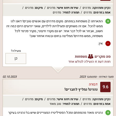
נקיון ותחזוקה
:
מדהים
שירות ויחס אישי
:
מדהים
מיקום
:
מדהים
אמת בפרסום
:
מדהים
תמורה למחיר
:
מדהים
+
התארחנו 2 משפחות במתחם. מקום מדהים עם אנשים טובים! דאגו לנו
ממש להכל. אם זה משחקים ופעילויות לילדים, שאני יודעים היום כמה זה
חשוב, אבזור או לכל דבר אחר. יש גם מקרר חיצוני, מקרר פנימי לכל
משפחה, ממש מדהים! ממליצה בחום ובטוח אחזור שוב!
-
אין.
מועילה?
סוג סוקרים:
משפחות
כן
חוות דעת זו הועילה ל
גולש אחד
מועד האירוח -
ספטמבר 2023
02.10.2023
דבורה
9.6
נהנינו! נמליץ לחברים!
נקיון ותחזוקה
:
מדהים
שירות ויחס אישי
:
מדהים
מיקום
:
מדהים
אמת בפרסום
:
מדהים
תמורה למחיר
:
טוב מאוד
+
נהנינו מאוד מהמתחם ומכל הפסיליטיז המצויינים שיש בו! נהנינו בעיקר