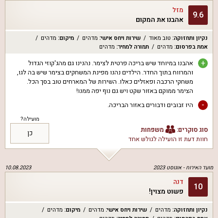
מזל
9.6
אהבנו את המקום
נקיון ותחזוקה
:
טוב מאוד
שירות ויחס אישי
:
מדהים
מיקום
:
מדהים
אמת בפרסום
:
מדהים
תמורה למחיר
:
מדהים
+
אהבנו במיוחד שיש בריכה פרטית לצימר. נהנינו גם מהג'קוזי הגדול
והמרווח בתוך החדר. הילדים נהנו מפינת המשחקים בצימר שיש בה לגו,
משחקי הרכבה ופאזלים כאלו. השירות של המארחים טוב בסך הכל.
הצימר ממוקם באזור שקט ויש גם נוף יפה ממנו!
-
היו זבובים ודבורים באזור הבריכה.
מועילה?
סוג סוקרים:
משפחות
כן
חוות דעת זו הועילה ל
גולש אחד
מועד האירוח -
אוגוסט 2023
10.08.2023
דנה
10
פשוט מצוין!
נקיון ותחזוקה
:
מדהים
שירות ויחס אישי
:
מדהים
מיקום
:
מדהים