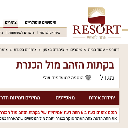
חיפושים פופולריים
צימרים
צימרים לזוגות
צימרים למשפחות
צימ
ריזורט – עמוד הבית
צימרים
צימרים בצפון
צימרים בכנרת
צימרי
בקתות הזהב מול הכנרת
מגדל
הוספה למועדפים שלי
יחידות אירוח
מאפיינים
מחירים וזמינות חדרי
הנכם צופים כעת ב
6
חוות דעת אמיתיות של בקתות הזהב מול הכנרת
את חוות הדעת צוות האתר סוקר בצורה יזומה מול הנופשים שהתארחו במקו