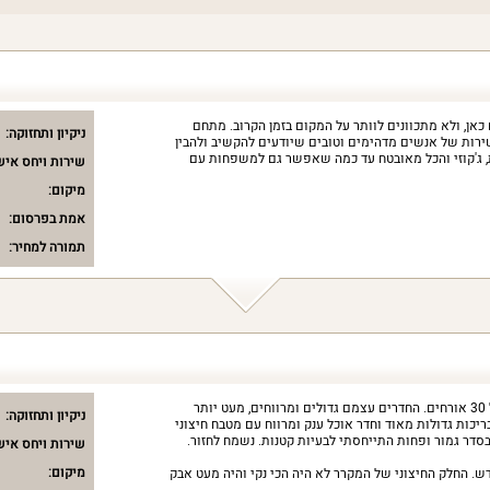
כאן, ולא מתכוונים לוותר על המקום בזמן הקרוב. מתחם
ניקיון ותחזוקה:
 שירות של אנשים מדהימים וטובים שיודעים להקשיב ולהבין
של האורחים. יש 2 בריכות, ג'קוזי והכל מאובטח עד כמה שאפשר גם למשפחות עם
שירות ויחס איש
מיקום:
אמת בפרסום:
תמורה למחיר:
התארחנו כאן משפחה גדולה של מעל 30 אורחים. החדרים עצמם גדולים ומרווחים, מעט יותר
ניקיון ותחזוקה:
ילו מהתמונות. יש הרבה חנייה, 2 בריכות גדולות מאוד וחדר אוכל ענק ומרווח עם מטבח חיצוני
דר גמור ופחות התייחסתי לבעיות קטנות. נשמח לחזור.
שירות ויחס איש
מיקום:
דש. החלק החיצוני של המקרר לא היה הכי נקי והיה מעט אבק