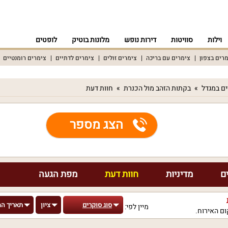
וילות
סוויטות
דירות נופש
מלונות בוטיק
לופטים
רים בצפון
צימרים עם בריכה
צימרים זולים
צימרים לדתיים
צימרים רומנטיים
ם במגדל
בקתות הזהב מול הכנרת
חוות דעת
הצג מספר
ם
מדיניות
חוות דעת
מפת הגעה
סוג סוקרים
ציון
תאריך ה
מיין לפי:
ם האירוח.