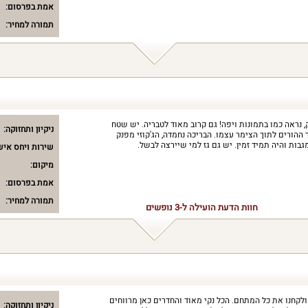
אמת בפרסום:
תמורה למחיר:
נראה כמו בתמונות ויפה! גם קרוב מאוד לטבריה. יש שטח
ניקיון ותחזוקה:
 ההורים לתוך הצימר עצמו. הבריכה נחמדה, הג'קוזי מפנק
בות והיה תמיד זמין. יש גם גז למי שיירצה לבשל.
שירות ויחס איש
מיקום:
אמת בפרסום:
תמורה למחיר:
חוות הדעת הועילה ל-3 נופשים
קחנו את כל המתחם. הכל נקי מאוד והחדרים כאן מרווחים
ניקיון ותחזוקה: