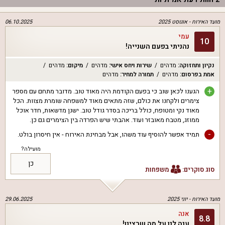
מועד האירוח -
אוגוסט 2025
06.10.2025
עמי
10
נהניתי בפעם השנייה!
נקיון ותחזוקה
:
מדהים
שירות ויחס אישי
:
מדהים
מיקום
:
מדהים
אמת בפרסום
:
מדהים
תמורה למחיר
:
מדהים
+
הגענו לכאן שוב כי בפעם הקודמת היה מאוד טוב. מדובר מתחם עם מספר
צימרים ולקחנו את כולם, שזה מתאים מאוד למשפחה שומרת מצוות. הכל
מאוד נקי ומטופח, כולל בריכה בסדר גודל טוב. ישנן מדשאות, חדר אוכל
ממוזג, מטבח מאובזר ועוד. אהבתי שיש הפרדה בין הצימרים גם כן.
-
תמיד אפשר להוסיף עוד משהו, אבל מבחינת האירוח - אין חיסרון בולט.
מועילה?
כן
סוג סוקרים:
משפחות
מועד האירוח -
יוני 2025
29.06.2025
אנה
8.8
ענה לנו על מה שרצינו!