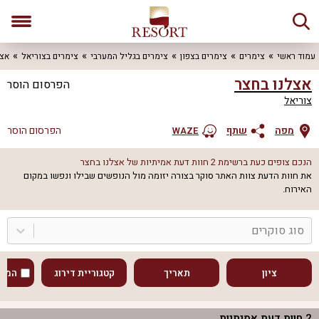
עמוד ראשי
צימרים
צימרים בצפון
צימרים בגליל המערבי
צימרים בצוריאל
אצל
אצלנו בחצר
הפרסום הוסר
צוריאל
מפה
שתף
הפרסום הוסר
WAZE
הנכם צופים כעת ברשימת
2
חוות דעת אמיתיות של
אצלנו בחצר
את חוות הדעת צוות האתר סוקר בצורה יזומה מול הנופשים שבילו ונפשו במקום
האירוח.
סוג סוקרים
ציון
תאריך
קטגוריית דירוג
המוע
2
חוות דעת אמיתיות