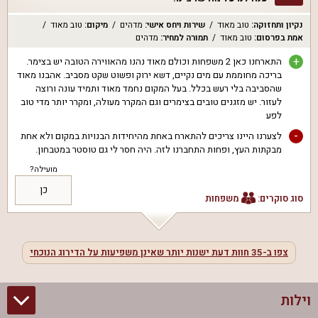
נקיון ותחזוקה
:
טוב מאוד
שירות ויחס אישי
:
מדהים
מיקום
:
טוב מאוד
אמת בפרסום
:
טוב מאוד
תמורה למחיר
:
מדהים
+
התארחנו כאן 2 משפחות וכולם מאוד נהנו מהאווירה הטובה יש בצימר.
בריכה מחוממת עם מים נקיים, דשא ירוק ופשוט שקט מסביב. אהבנו מאוד
שהסביבה בלי רעש בכלל. בעל המקום נחמד מאוד ותמיד עונה ורוצה
לעזור. יש מזגנים טובים בצימרים וגם המקרר מעולה, ומקרר יותר מדי טוב
לפע
-
לצערנו היינו צריכים להתארח באחת מהיחידות הבנויות במקום ולא אחת
מבקתות העץ, ופחות התחברנו לזה. היה חסר לי גם טוסטר במטבחון.
מועילה?
כן
סוג סוקרים:
משפחות
צפו ב-
35
חוות דעת ישנות יותר שאינן משפיעות על הדירוג הנוכחי
וילות