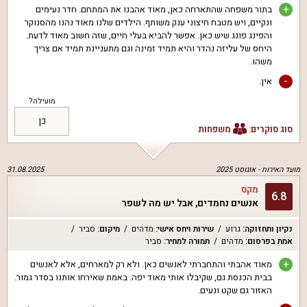
+
בתור משפחה שהתארחה כאן, מאוד אהבנו את המתחם. חדר נעימים
ונקיים, ויש מטבח חיצוני ענק משותף. הילדים שלנו מאוד נהנו מהסנוקר
והפינג פונג שיש כאן. אפשר להביא בעלי חיים, שזה חשוב מאוד לדעת.
היחס של עליזה נהדר והיא תמיד זמינה וגם מתעניינת תמיד אם צריך
משהו.
-
אין.
מועילה?
כן
סוג סוקרים:
משפחות
מועד האירוח -
אוגוסט 2025
31.08.2025
מקס
6.8
אנשים נחמדים, אבל יש מה לשפר
נקיון ותחזוקה
:
גרוע
שירות ויחס אישי
:
מדהים
מיקום
:
סביר
אמת בפרסום
:
מדהים
תמורה למחיר
:
סביר
+
מאוד אהבתי והתחברתי לאנשים כאן. ולא רק למארחים, אלא לאנשים
בבית הכנסת גם, שקיבלו אותי מאוד יפה. באמת שאירחו אותנו בסדר גמור.
האזור גם שקט ונעים.