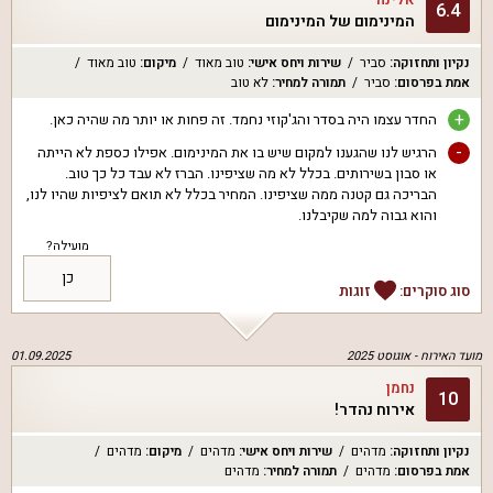
6.4
המינימום של המינימום
נקיון ותחזוקה
:
סביר
שירות ויחס אישי
:
טוב מאוד
מיקום
:
טוב מאוד
אמת בפרסום
:
סביר
תמורה למחיר
:
לא טוב
+
החדר עצמו היה בסדר והג'קוזי נחמד. זה פחות או יותר מה שהיה כאן.
-
הרגיש לנו שהגענו למקום שיש בו את המינימום. אפילו כספת לא הייתה
או סבון בשירותים. בכלל לא מה שציפינו. הברז לא עבד כל כך טוב.
הבריכה גם קטנה ממה שציפינו. המחיר בכלל לא תואם לציפיות שהיו לנו,
והוא גבוה למה שקיבלנו.
מועילה?
כן
סוג סוקרים:
זוגות
מועד האירוח -
אוגוסט 2025
01.09.2025
נחמן
10
אירוח נהדר!
נקיון ותחזוקה
:
מדהים
שירות ויחס אישי
:
מדהים
מיקום
:
מדהים
אמת בפרסום
:
מדהים
תמורה למחיר
:
מדהים