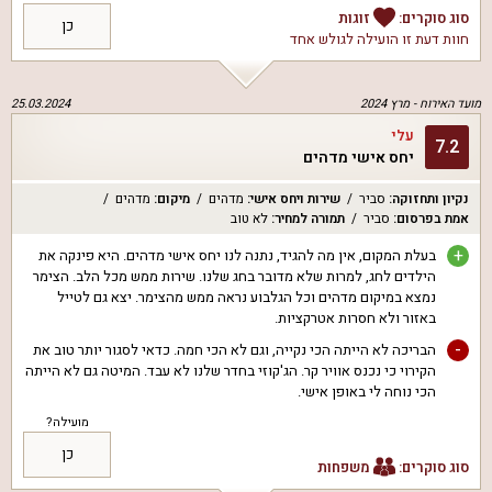
סוג סוקרים:
זוגות
כן
חוות דעת זו הועילה ל
גולש אחד
מועד האירוח -
מרץ 2024
25.03.2024
עלי
7.2
יחס אישי מדהים
נקיון ותחזוקה
:
סביר
שירות ויחס אישי
:
מדהים
מיקום
:
מדהים
אמת בפרסום
:
סביר
תמורה למחיר
:
לא טוב
+
בעלת המקום, אין מה להגיד, נתנה לנו יחס אישי מדהים. היא פינקה את
הילדים לחג, למרות שלא מדובר בחג שלנו. שירות ממש מכל הלב. הצימר
נמצא במיקום מדהים וכל הגלבוע נראה ממש מהצימר. יצא גם לטייל
באזור ולא חסרות אטרקציות.
-
הבריכה לא הייתה הכי נקייה, וגם לא הכי חמה. כדאי לסגור יותר טוב את
הקירוי כי נכנס אוויר קר. הג'קוזי בחדר שלנו לא עבד. המיטה גם לא הייתה
הכי נוחה לי באופן אישי.
מועילה?
כן
סוג סוקרים:
משפחות