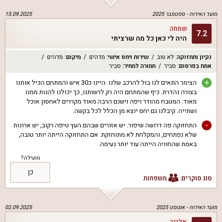
מועד האירוח -
ספטמבר 2025
15.09.2025
שמחה
7.2
היה לי כאן כל מה שרציתי
נקיון ותחזוקה
:
לא טוב
שירות ויחס אישי
:
מדהים
מיקום
:
מדהים
אמת בפרסום
:
סביר
תמורה למחיר
:
סביר
+
הצימר התאים לנו בול להרכב שלנו. היינו כ30 איש והמתחם הכיל אותנו
בצורה נהדרת. כיף שהמתחם היה רק לרשותנו, כך יכולנו להנות ממנו
מאוד. המטבח מהודר ויפה וישנם הרבה מאוד מקררים לאחסון אוכל
ושתייה. קיבלנו גם יחס יוצא מן הכלל לכל בקשה.
-
התחזוקה פה דרושה שיפור. יש אזורים שבהם העץ טיפה רקוב, יש ארונות
שלא נפתחים, והמקלחת לא מתוחזקת. אם התחזוקה הייתה יותר טובה,
באמת שהחוויה הייתה עוד יותר נעימה.
מועילה?
כן
סוג סוקרים:
משפחות
מועד האירוח -
אוגוסט 2025
02.09.2025
אלינה