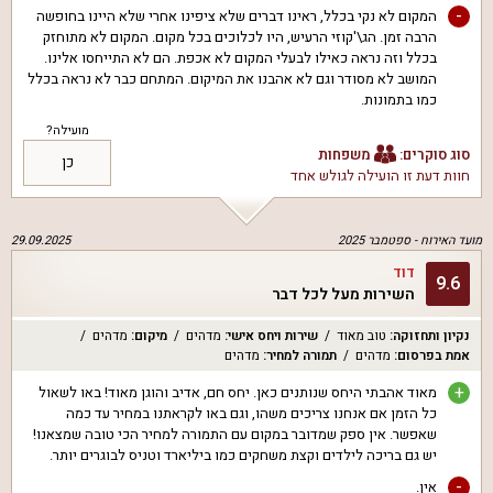
-
המקום לא נקי בכלל, ראינו דברים שלא ציפינו אחרי שלא היינו בחופשה
הרבה זמן. הג\'קוזי הרעיש, היו לכלוכים בכל מקום. המקום לא מתוחזק
בכלל וזה נראה כאילו לבעלי המקום לא אכפת. הם לא התייחסו אלינו.
המושב לא מסודר וגם לא אהבנו את המיקום. המתחם כבר לא נראה בכלל
כמו בתמונות.
מועילה?
סוג סוקרים:
משפחות
כן
חוות דעת זו הועילה ל
גולש אחד
מועד האירוח -
ספטמבר 2025
29.09.2025
דוד
9.6
השירות מעל לכל דבר
נקיון ותחזוקה
:
טוב מאוד
שירות ויחס אישי
:
מדהים
מיקום
:
מדהים
אמת בפרסום
:
מדהים
תמורה למחיר
:
מדהים
+
מאוד אהבתי היחס שנותנים כאן. יחס חם, אדיב והוגן מאוד! באו לשאול
כל הזמן אם אנחנו צריכים משהו, וגם באו לקראתנו במחיר עד כמה
שאפשר. אין ספק שמדובר במקום עם התמורה למחיר הכי טובה שמצאנו!
יש גם בריכה לילדים וקצת משחקים כמו ביליארד וטניס לבוגרים יותר.
-
אין.