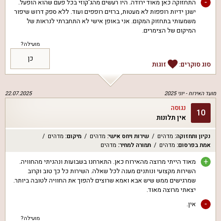
-
התחזוקה כאן מאוד ירודה. היו רעשים מהג'קוזי בכל פעם שהוא הופעל.
ישנן ידיות רופפות לא מעטות, ברזים רופפים ועוד. ללא ספק דרוש שיפור
משמעותי בתחזוק המקום. אני באופן אישי לא התחברתי לנראות של
המיקום של הצימרים.
מועילה?
כן
סוג סוקרים:
זוגות
מועד האירוח -
יוני 2025
22.07.2025
נגוסה
10
אין תלונות
נקיון ותחזוקה
:
מדהים
שירות ויחס אישי
:
מדהים
מיקום
:
מדהים
אמת בפרסום
:
מדהים
תמורה למחיר
:
מדהים
+
מאוד הייתי מרוצה מהאירוח כאן. התארחנו בשבועות ונהניתי מהחוויה.
השירות מקצועי ונותנים מענה לכל שאלה. השירות כל כך טוב וקרוב
שמרגישים ממש שיש אבא ואמא שרוצים להפוך את החוויה לטובה ביותר.
יצאתי מרוצה מאוד.
-
אין.
מועילה?