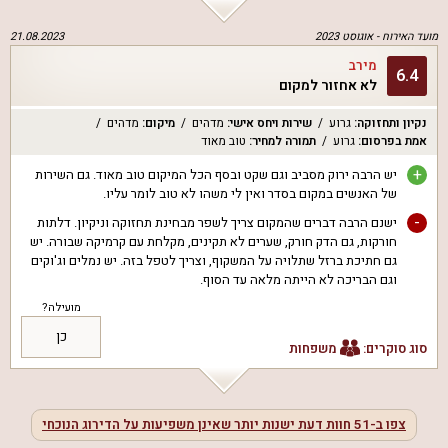
מועד האירוח -
אוגוסט 2023
21.08.2023
מירב
6.4
לא אחזור למקום
נקיון ותחזוקה
:
גרוע
שירות ויחס אישי
:
מדהים
מיקום
:
מדהים
אמת בפרסום
:
גרוע
תמורה למחיר
:
טוב מאוד
+
יש הרבה ירוק מסביב וגם שקט ובסף הכל המיקום טוב מאוד. גם השירות
של האנשים במקום בסדר ואין לי משהו לא טוב לומר עליו.
-
ישנם הרבה דברים שהמקום צריך לשפר מבחינת תחזוקה וניקיון. דלתות
חורקות, גם הדק חורק, שערים לא תקינים, מקלחת עם קרמיקה שבורה. יש
גם חתיכת ברזל שתלויה על המשקוף, וצריך לטפל בזה. יש נמלים וג'וקים
וגם הבריכה לא הייתה מלאה עד הסוף.
מועילה?
כן
סוג סוקרים:
משפחות
צפו ב-
51
חוות דעת ישנות יותר שאינן משפיעות על הדירוג הנוכחי