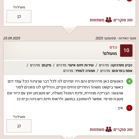
מועילה?
כן
סוג סוקרים:
משפחות
מועד האירוח -
ספטמבר 2025
25.09.2025
הדס
10
מושלם!
נקיון ותחזוקה
:
מדהים
שירות ויחס אישי
:
מדהים
מיקום
:
מדהים
אמת בפרסום
:
מדהים
תמורה למחיר
:
מדהים
+
האנשים כאן מדהימים והם היו זמינים לנו לכל דבר שרצינו! הכל עמד דום
כאשר ביקשנו משהו! החדרים נוחים ונקיים, והדליקו לנו מזגנים לפני
שהגענו. הבריכה מגודרת, פינת המנגל מעולה, יש מטבחון חוץ עם כיור וגם
מטבח פנימי. אפשר להסתובב במושב ולראות חיות ויש גינה ובית כנ
-
אין.
מועילה?
כן
סוג סוקרים:
משפחות