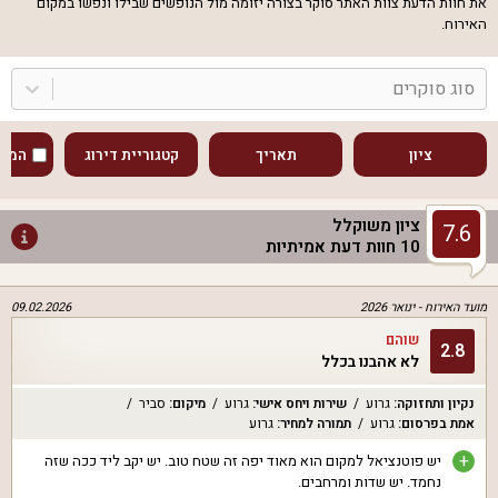
את חוות הדעת צוות האתר סוקר בצורה יזומה מול הנופשים שבילו ונפשו במקום
האירוח.
סוג סוקרים
ציון
תאריך
קטגוריית דירוג
המוע
ציון משוקלל
7.6
10
חוות דעת אמיתיות
מועד האירוח -
ינואר 2026
09.02.2026
שוהם
2.8
לא אהבנו בכלל
נקיון ותחזוקה
:
גרוע
שירות ויחס אישי
:
גרוע
מיקום
:
סביר
אמת בפרסום
:
גרוע
תמורה למחיר
:
גרוע
+
יש פוטנציאל למקום הוא מאוד יפה זה שטח טוב. יש יקב ליד ככה שזה
נחמד. יש שדות ומרחבים.