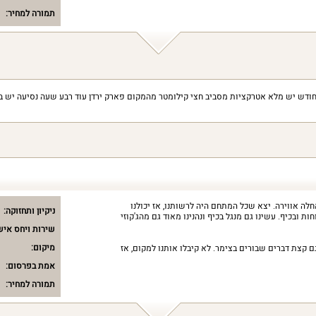
תמורה למחיר:
 חודש יש מלא אטרקציות מסביב חצי קילומטר מהמקום פארק ירדן עוד רבע שעה נסיעה יש ב
חלה אווירה. יצא שכל המתחם היה לרשותנו, אז יכולנו
ניקיון ותחזוקה:
ת ובכיף. עשינו גם מנגל בכיף ונהנינו מאוד גם מהג'קוזי
שירות ויחס איש
מיקום:
ם קצת דברים שבורים בצימר. לא קיבלו אותנו למקום, אז
אמת בפרסום:
תמורה למחיר: