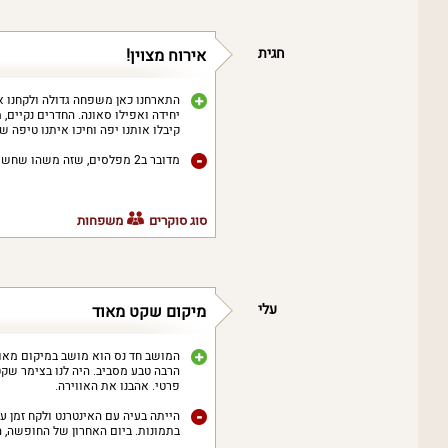
חגית
אירוח מצוין!
יחידה ואפילו סאונה. החדרים נקיים,
קיבלו אותנו יפה וחיכו איתנו טיפה ש
מדובר ב2 מפלסים, שזה משהו שחשוב לדעת.
סוג סוקרים
משפחות
עלי
מיקום שקט מאוד
המושב חד נס הוא מושב במיקום מאוד
הרבה טבע מסביב. היה לנו בצימר שקט ר
פרטי. אהבנו את האווירה.
הייתה בעיה עם האינטרנט ולקח זמן ע
בתמונות. ביום האחרון של החופשה,