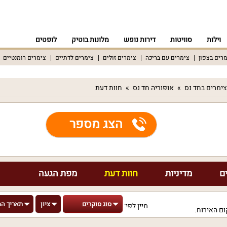
וילות
סוויטות
דירות נופש
מלונות בוטיק
לופטים
רים בצפון
צימרים עם בריכה
צימרים זולים
צימרים לדתיים
צימרים רומנטיים
צימרים בחד נס
אופוריה חד נס
חוות דעת
הצג מספר
ם
מדיניות
חוות דעת
מפת הגעה
סוג סוקרים
ציון
תאריך ה
מיין לפי:
ם האירוח.