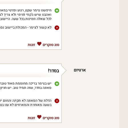
חיפשנו צימר שקט, רגוע ופרטי במאה א
ואהבנו שיש ג'קוזי פנימי ולא צריך 
לכל שאלה וזמינות בכל שעה. היישוב 
לא קשור לצימר - המכולת ביישוב נסגרת בשעה 18, אז כדאי להתארג
סוג סוקרים
זוגות
ארטיום
בסדר!
יש בצימר בריכה מחוממת מאוד טובה ב
סאונה בחדר, שזה תמיד טוב. יש חניון 
הדלת של הסאונה לא תקינה והחום יוצא
בשעה מאוחרת והמארחים לא ענו בטל
סוג סוקרים
זוגות