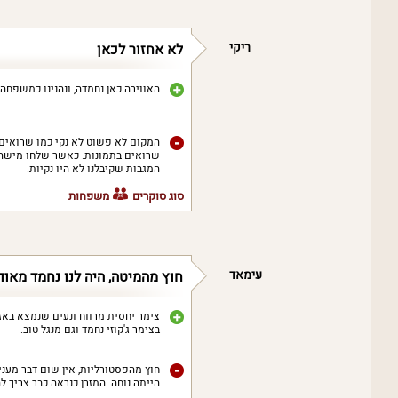
ריקי
לא אחזור לכאן
האווירה כאן נחמדה, ונהנינו כמשפחה,
המקום לא פשוט לא נקי כמו שרואים 
שרואים בתמונות. כאשר שלחו מישהו 
המגבות שקיבלנו לא היו נקיות.
סוג סוקרים
משפחות
עימאד
חוץ מהמיטה, היה לנו נחמד מאוד
צימר יחסית מרווח ונעים שנמצא באזו
בצימר ג'קוזי נחמד וגם מנגל טוב.
חוץ מהפסטורליות, אין שום דבר מעני
הייתה נוחה. המזרן כנראה כבר צריך ל