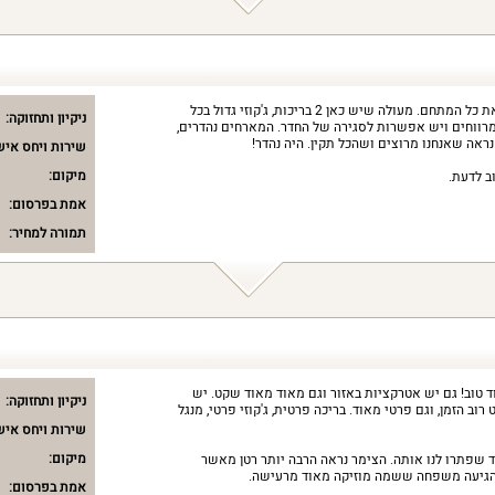
התארחנו כאן משפחה גדולה ולקחנו את כל המתחם. מעולה שיש כאן 2 בריכות, ג'קוזי גדול בכל
ניקיון ותחזוקה:
 מרווחים ויש אפשרות לסגירה של החדר. המארחים נהדרים,
נראה שאנחנו מרוצים ושהכל תקין. היה נהדר!
שירות ויחס איש
מיקום:
אמת בפרסום:
תמורה למחיר:
 טוב! גם יש אטרקציות באזור וגם מאוד מאוד שקט. יש
ניקיון ותחזוקה:
וב הזמן, וגם פרטי מאוד. בריכה פרטית, ג'קוזי פרטי, מנגל
שירות ויחס איש
מיקום:
ד שפתרו לנו אותה. הצימר נראה הרבה יותר רטן מאשר
 הגיעה משפחה ששמה מוזיקה מאוד מרעישה.
אמת בפרסום: