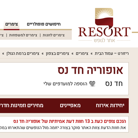
חיפושים פופולריים
צימרים
צימרים לזוגות
צימרים למשפחות
צימ
ריזורט – עמוד הבית
צימרים
צימרים בצפון
צימרים ברמת הגולן
אופוריה חד נס
חד נס
הוספה למועדפים שלי
יחידות אירוח
מאפיינים
מחירים וזמינות חדרי
הנכם צופים כעת ב
13
חוות דעת אמיתיות של אופוריה חד נס
את חוות הדעת צוות האתר סוקר בצורה יזומה מול הנופשים שהתארחו במקו