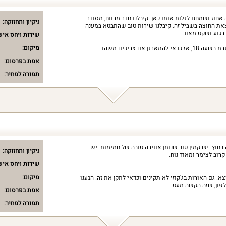
חוז ושמחנו לגלות אותו כאן. קיבלנו חדר מרווח, מסודר
ניקיון ותחזוקה:
לצאת החוצה בשביל זה. קיבלנו שירות טוב שהתבטא במענה
רגוע ושקט מאוד.
שירות ויחס איש
מיקום:
ן אם צריכים משהו.
אמת בפרסום:
תמורה למחיר:
חוץ. יש קמין טוב שנותן אווירה טובה של חמימות. יש
ניקיון ותחזוקה:
קרוב לצימר ומאוד נוח.
שירות ויחס איש
מיקום:
. גם האורות בג'קוזי לא תקינים וכדאי לתקן את זה. הגענו
פון, שזה הקשה מעט.
אמת בפרסום:
תמורה למחיר: