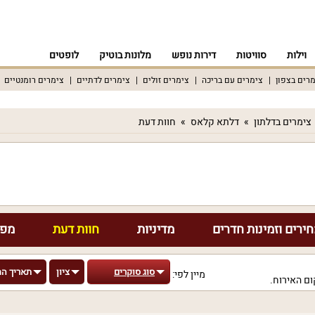
וילות
סוויטות
דירות נופש
מלונות בוטיק
לופטים
רים בצפון
צימרים עם בריכה
צימרים זולים
צימרים לדתיים
צימרים רומנטיים
צימרים בדלתון
דלתא קלאס
חוות דעת
ירים וזמינות חדרים
מדיניות
חוות דעת
מפת
סוג סוקרים
ציון
תאריך ה
מיין לפי:
ם האירוח.