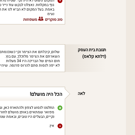
המקום פשוט לא היה נקי. שטיח מלוכל
גוף במקלחת. נאצלנו לבקש עוד נייר
באמת. בעל המקום לא הביא לנו את הי
נעימ
סוג סוקרים
משפחות
תגובת בית העסק
שלום, קיבלתם את הצימר נקי כשנכנסתם, 
(דלתא קלאס)
השארתם את הצימר מלוכלך, עם בוץ.
חום המים של הבריכה היו 34 מעלות
לא יפה לנסות סתם להרוס פרנסה. שיהיה 
לאה
הכל היה מושלם!
החלטנו לנסוע לצפון ולהתארח כאן, 
מפואר שמתאים באופן מושלם לחורף.
נקיים, הבעלים היו טובים, ובאמת שנ
אין.