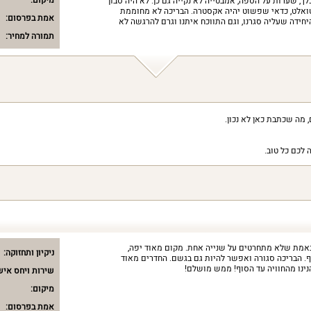
מיקום:
ך, שערות על הספה, אמבטייה לא נקייה גם כן. לא היה סבון
 טואלט, כדאי שפשוט יהיה אקסטרה. הבריכה לא מחוממת
אמת בפרסום:
חידה שעליה סגרנו, וגם התווכח איתנו וגרם להרגשה לא
תמורה למחיר:
מה שכתבת כאן לא נכון.
לכם כל טוב.
ובאמת שלא מתחרטים על שנייה אחת. מקום מאוד יפה,
ניקיון ותחזוקה:
 הבריכה סגורה ואפשר להיות גם בגשם. החדרים מאוד
הנינו מהחוויה עד הסוף! ממש מושלם!
שירות ויחס איש
מיקום:
אמת בפרסום: