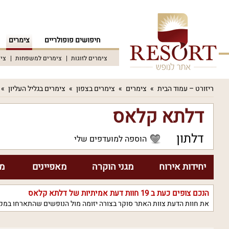
חיפושים פופולריים
צימרים
צימרים לזוגות
צימרים למשפחות
צימ
ריזורט – עמוד הבית
צימרים
צימרים בצפון
צימרים בגליל העליון
דלתא קלאס
דלתון
הוספה למועדפים שלי
יחידות אירוח
מגני הוקרה
מאפיינים
מח
הנכם צופים כעת ב
19
חוות דעת אמיתיות של דלתא קלאס
את חוות הדעת צוות האתר סוקר בצורה יזומה מול הנופשים שהתארחו במקו