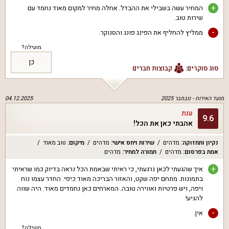
+
המחיר עשה בשבילי את ההבדל. אחלה מחיר למקום מאוד נחמד עם
שירות טוב.
-
ממליץ להחליף את הפינג פונג והסנוקר.
מועילה?
כן
סוג סוקרים:
קבוצות חברים
מועד האירוח -
נובמבר 2025
04.12.2025
ענת
9.6
אהבתי כאן את הכל!
נקיון ותחזוקה
:
מדהים
שירות ויחס אישי
:
מדהים
מיקום
:
טוב מאוד
אמת בפרסום
:
מדהים
תמורה למחיר
:
מדהים
+
איך שהגעתי לכאן נרגעתי, כי ראיתי שבאמת הכל נראה בדיוק כמו שראיתי
בתמונות. מתחם יפה שקט, והאזור הבריכה מאוד כיפי. החדר עצמו נוח
ויפה, ויש פרטיות ואווירה טובה. המארחים כאן נחמדים מאוד. היה שווה
להגיע!
-
אין.
מועילה?