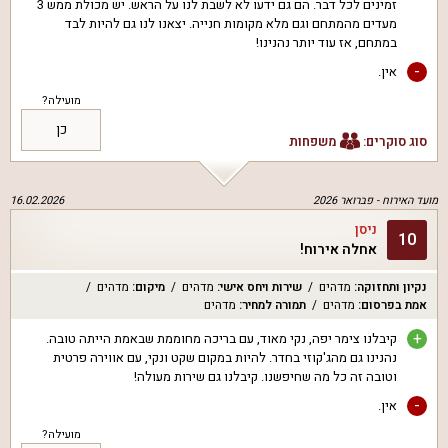
זמינים לכל דבר. הם גם ידעו לא לשבת לנו על הראש. יש מכולת ממש 3
מעדים מהמתחם וגם מלא מקומות חנייה. יצאנו לנו גם להיות לבד
במתחם, אז עוד יותר נהנינו!
-
אין.
מועילה?
כן
סוג סוקרים:
משפחות
מועד האירוח -
פברואר 2026
16.02.2026
ניסן
10
אחלה אירוח!
נקיון ותחזוקה
:
מדהים
שירות ויחס אישי
:
מדהים
מיקום
:
מדהים
אמת בפרסום
:
מדהים
תמורה למחיר
:
מדהים
+
קיבלנו צימר יפה, נקי מאוד, עם בריכה מחוממת שבאמת הייתה טובה.
נהנינו גם מהג'קוזי בחדר. להיות במקום שקט ונקי, עם אווירה פרטית
וטובה זה כל מה שחיפשנו. קיבלנו גם שירות מעולה!
-
אין.
מועילה?