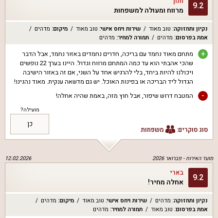
חנוך
9.2
מרווח ומעולה למשפחות
נקיון ותחזוקה
:
טוב מאוד
שירות ויחס אישי
:
טוב מאוד
מיקום
:
מדהים
אמת בפרסום
:
מדהים
תמורה למחיר
:
מדהים
+
מתחם מאוד נחמד עם בריכה, חדרים נחמדים באזור נחמד, אבל הדבר
שהכי אהבתי הוא עד כמה המתחם מרווח וגדול. היינו בערך 22 נופשים
ויכולנו להיות ביחד, בלי להרגיש אחד על השני, אם זה באזור הישיבה
הגדול ליד הבריכה או בפינות האוכל. יש גם מדשאה ענקית. מאוד נהנינו!
-
המטבח דרוש שיפור, אבל חוץ מזה, באמת שהיה אחלה!
מועילה?
כן
סוג סוקרים:
משפחות
מועד האירוח -
פברואר 2026
12.02.2026
בארי
9.2
אחלה מחיר!
נקיון ותחזוקה
:
מדהים
שירות ויחס אישי
:
טוב מאוד
מיקום
:
מדהים
אמת בפרסום
:
טוב מאוד
תמורה למחיר
:
מדהים