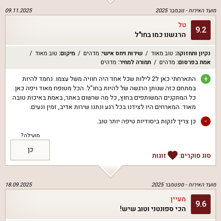
מועד האירוח -
נובמבר 2025
09.11.2025
טל
9.2
הרגשנו כמו בחו"ל
נקיון ותחזוקה
:
טוב מאוד
שירות ויחס אישי
:
מדהים
מיקום
:
טוב מאוד
אמת בפרסום
:
מדהים
תמורה למחיר
:
מדהים
+
התארחתי כאן ל2 לילות שכל אחד היה חוויה משל עצמו. נחמד להיות
במתחם כזה שנותן הרגשה של להיות בחו"ל. הכל מטופח מאוד ויפה כאן.
כל המתקנים המשותפים בחוץ, כל מה שרשום באתר, באמת באיכות טובה
מאוד. המארחים היו לצידנו בכל רגע ונתנו שירות אדיב, זמין ונעים.
-
כן צריך לנקות ביסודיות טיפה יותר טוב.
מועילה?
כן
סוג סוקרים:
זוגות
מועד האירוח -
ספטמבר 2025
18.09.2025
מעיין
9.6
הכי ספונטני וטוב שיש!