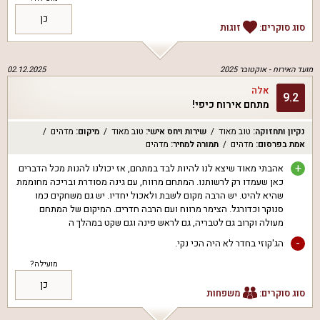
כן
סוג סוקרים:
זוגות
מועד האירוח -
אוקטובר 2025
02.12.2025
אלה
9.2
מתחם אירוח כיפי!
נקיון ותחזוקה
:
טוב מאוד
שירות ויחס אישי
:
טוב מאוד
מיקום
:
מדהים
אמת בפרסום
:
מדהים
תמורה למחיר
:
מדהים
+
אהבתי מאוד שיצא לנו להיות לבד במתחם, אז יכולנו להנות מכל הדברים
כאן שעמדו רק לרשותנו. המתחם מרווח, עם גינה מסודרת ובריכה מחוממת
שהיא להיט. יש הרבה מקום לשבת ולאכול יחדיו. יש גם משחקים כמו
סנוקר וכדורגל. הצימר מרווח ועם הרבה חדרים. המיקום של המתחם
מעולה וקרוב גם לטבריה, גם לראש פינה וגם שקט במהלך ה
-
הג'קוזי בחדר לא היה הכי נקי.
מועילה?
כן
סוג סוקרים:
משפחות