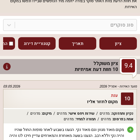
את חוות הדעת צוות האתר סוקר בצורה יזומה מול הנופשים שבילו ונפשו במקום
האירוח.
סוג סוקרים
ציון
תאריך
קטגוריית דירוג
המוע
ציון משוקלל
9.4
10
חוות דעת אמיתיות
מועד האירוח -
אפריל 2026
03.05.2026
ענת
10
מקום לחזור אליו
נקיון ותחזוקה
:
מדהים
שירות ויחס אישי
:
מדהים
מיקום
:
מדהים
אמת בפרסום
:
מדהים
תמורה למחיר
:
מדהים
+
מקום מאוד מגוון וגם מאוד נקי. הגענו בשבוע לאחר סופות החול שהיו
והיה נקי וללא רבב. הגענו בשעה מאוחרת והמארחים עדיין חיכו לנו והיה