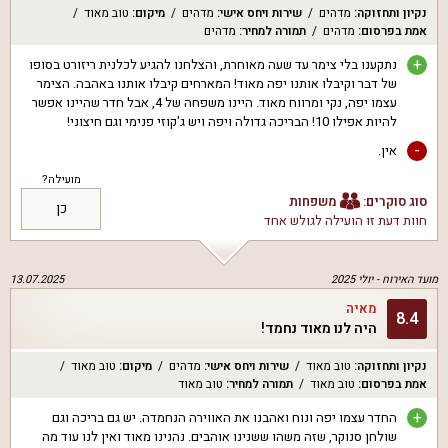
נקיון ותחזוקה
:
מדהים
שירות ויחס אישי
:
מדהים
מיקום
:
טוב מאוד
אמת בפרסום
:
מדהים
תמורה למחיר
:
מדהים
+
נתקענו בלי צימר עד שעה מאוחרת, והצלחנו להגיע לכלנית ריזורט בסופו
של דבר וקיבלו אותנו יפה מאוד! המארחים קיבלו אותנו באהבה. הצימר
עצמו יפה, נקי ומרווח מאוד. היינו משפחה של 4, אבל חדר שהיינו אפשר
להיות אפילו 10! הבריכה גדולה ויפה ויש ג'קוזי פנימי וגם חיצוני!
-
אין.
מועילה?
סוג סוקרים:
משפחות
כן
חוות דעת זו הועילה ל
גולש אחד
מועד האירוח -
יולי 2025
13.07.2025
מאיה
8.4
היה לנו מאוד נחמד!
נקיון ותחזוקה
:
טוב מאוד
שירות ויחס אישי
:
מדהים
מיקום
:
טוב מאוד
אמת בפרסום
:
טוב מאוד
תמורה למחיר
:
טוב מאוד
+
החדר עצמו יפה ונוח ואהבנו את האווירה הנחמדה. יש גם בריכה וגם
שולחן סנוקר, שזה משהו ששנינו אוהבים. נהנינו מאוד ואין לנו עוד מה