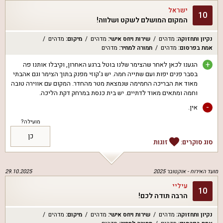
ישראל
10
המקום המושלם לשקט ושלווה!
נקיון ותחזוקה
:
מדהים
שירות ויחס אישי
:
מדהים
מיקום
:
מדהים
אמת בפרסום
:
מדהים
תמורה למחיר
:
מדהים
+
הגענו לכאן לאחר שהצימר שלנו בוטל ברגע האחרון, וקיבלו אותנו פה
בסבר פנים יפות ועם שתייה חמה. יש ג'קוזי מפנק בתוך הצימר וגם אהבתי
מאוד את הבריכה החמימה שנמצאת מטר מהחדר. המקום עם אווירה טובה
וחמה ומתאים מאוד לדתיים. יש בית כנסת במרחק דקת הליכה.
-
אין.
מועילה?
כן
סוג סוקרים:
זוגות
מועד האירוח -
אוקטובר 2025
29.10.2025
עיליי
10
הרבה תודה לכם!
נקיון ותחזוקה
:
מדהים
שירות ויחס אישי
:
מדהים
מיקום
:
מדהים