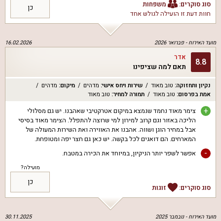
סוג סוקרים:
משפחות
כן
חוות דעת זו הועילה ל
גולש אחד
מועד האירוח -
פברואר 2026
16.02.2026
אדר
8.8
תאם למה שציפינו
נקיון ותחזוקה
:
טוב מאוד
שירות ויחס אישי
:
מדהים
מיקום
:
מדהים
אמת בפרסום
:
טוב מאוד
תמורה למחיר
:
טוב מאוד
+
צימר מאוד נחמד שנמצא במיקום אטרקטיבי שאהבנו. יש גם מסלולי
הליכה באזור וגם קרוב למירון למי שרוצה להתפלל. הצימר מאוד בסיסי
אבל במחיר הוגן ושווה. אהבנו את האווירה ואת השירות המעולה של
המארחים. הם דואגים לכל בקשה. יש כאן גם חצר יפה ומטופחת.
-
אפשר לשפר יותר הניקיון, במיוחד את הכירה במטבח.
מועילה?
כן
סוג סוקרים:
זוגות
מועד האירוח -
נובמבר 2025
30.11.2025