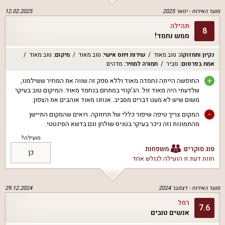
מועד האירוח -
ינואר 2025
12.02.2025
תהילה
8
ממש נחמד!
נקיון ותחזוקה
:
טוב מאוד
שירות ויחס אישי
:
טוב מאוד
מיקום
:
טוב מאוד
אמת בפרסום
:
סביר
תמורה למחיר
:
מדהים
+
החופשה הייתה נחמדה מאוד וללא ספק זה שווה את המחיר ששילמנו,
שלדעתי היה מאוד זול. הג'קוזי במתחם בנחמד מאוד. המיקום טוב בעיקר
משום שיש לא מעט דברים מסביב. אנחנו מאוד אוהבים את הצפון.
-
המקום צריך טיפה שיפור כללי של תחזוקה. רואים שהמקום התיישן
מהתמונות וזה ניכר בעיקר בטניס שולחן וגם בדשא הסינטטי.
מועילה?
סוג סוקרים:
משפחות
כן
חוות דעת זו הועילה ל
גולש אחד
מועד האירוח -
דצמבר 2024
29.12.2024
רחל
7.6
אנשים טובים