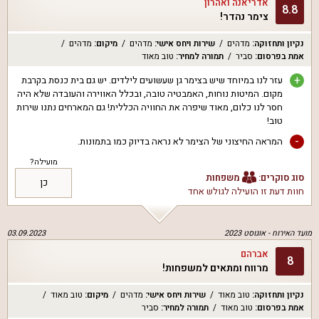
אדריאנה ואהרון
8.8
צימר נהדר!
נקיון ותחזוקה
:
מדהים
שירות ויחס אישי
:
מדהים
מיקום
:
מדהים
אמת בפרסום
:
סביר
תמורה למחיר
:
טוב מאוד
+
עזר לנו במיוחד שיש בצימר גן שעשועים לילדים. יש גם בית כנסת בקרבת
מקום. המיטות נוחות, האמבטיה טובה, ובכלל האווירה והעובדה שלא היה
חסר לנו כלום, מאוד שיפרה את החוויה הכללית! גם המארחים נתנו שירות
טוב!
-
המראה החיצוני של הצימר לא נראה בדיוק כמו בתמונות.
מועילה?
סוג סוקרים:
משפחות
כן
חוות דעת זו הועילה ל
גולש אחד
מועד האירוח -
אוגוסט 2023
03.09.2023
אברהם
8
מרווח ומתאים למשפחות!
נקיון ותחזוקה
:
טוב מאוד
שירות ויחס אישי
:
מדהים
מיקום
:
טוב מאוד
אמת בפרסום
:
טוב מאוד
תמורה למחיר
:
סביר