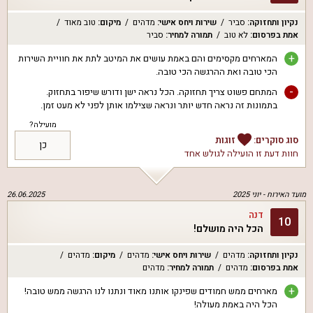
נקיון ותחזוקה
:
סביר
שירות ויחס אישי
:
מדהים
מיקום
:
טוב מאוד
אמת בפרסום
:
לא טוב
תמורה למחיר
:
סביר
+
המארחים מקסימים והם באמת עושים את המיטב לתת את חוויית השירות
הכי טובה ואת ההרגשה הכי טובה.
-
המתחם פשוט צריך תחזוקה. הכל נראה ישן ודורש שיפור בתחזוק.
בתמונות זה נראה חדש יותר ונראה שצילמו אותן לפני לא מעט זמן.
מועילה?
סוג סוקרים:
זוגות
כן
חוות דעת זו הועילה ל
גולש אחד
מועד האירוח -
יוני 2025
26.06.2025
דנה
10
הכל היה מושלם!
נקיון ותחזוקה
:
מדהים
שירות ויחס אישי
:
מדהים
מיקום
:
מדהים
אמת בפרסום
:
מדהים
תמורה למחיר
:
מדהים
+
מארחים ממש חמודים שפינקו אותנו מאוד ונתנו לנו הרגשה ממש טובה!
הכל היה באמת מעולה!