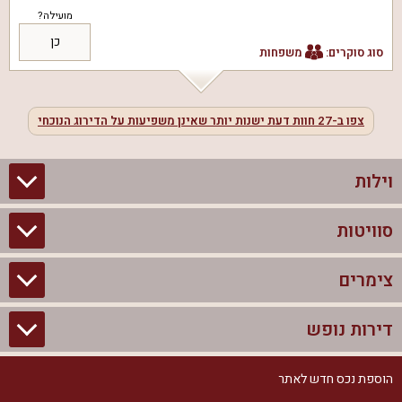
מועילה?
כן
סוג סוקרים:
משפחות
צפו ב-
27
חוות דעת ישנות יותר שאינן משפיעות על הדירוג הנוכחי
וילות
סוויטות
וילות בצפון
וילות להשכרה
צימרים
סוויטות בצפון
וילות למשפחות
צימרים לזוגות עם בריכה פרטית
דירות נופש
צימרים בצפון
וילות למסיבת רווקים
סוויטות לזוגות
צימרים לזוגות
הוספת נכס חדש לאתר
דירות נופש בצפון
וילות למסיבת רווקות