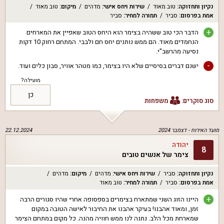
נקיון ותחזוקה
:
טוב מאוד
שירות ויחס אישי
:
מדהים
מיקום
:
טוב מאוד
אמת בפרסום
:
סביר
תמורה למחיר
:
סביר
+
הדבר הכי טוב ששהיה בצימר הוא היחס הטוב שאפיין את המארחים
הנחמדים מאוד. הם ממש נותנים יחס חם ולבבי. המתחם רחוק 10 דקות
נסיעה מהרשב"י.
-
ישנם דברים בסיסיים שלא היו בצימר, כמו מטהר אוויר, סבון כלים ועוד.
מועילה?
כן
סוג סוקרים:
משפחות
מועד האירוח -
דצמבר 2024
22.12.2024
יהודה
8
צימר של אנשים טובים
נקיון ותחזוקה
:
סביר
שירות ויחס אישי
:
מדהים
מיקום
:
מדהים
אמת בפרסום
:
סביר
תמורה למחיר
:
טוב מאוד
+
היינו הזוג השני שמתארח בצימרים בספסופה אחרי שהיו סגורים הרבה
זמן, ומאוד אהבנו! בעיקר אהבנו את החיבור לאישה הטובה במקום
שמארחת מכל הלב. נתנה לנו ממש חוויה מהנה. כל מקום במתחם הצימר