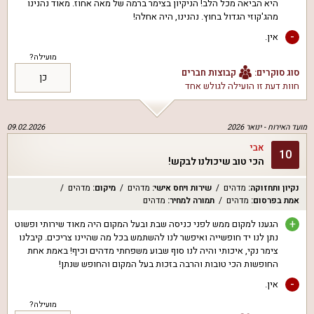
היא הביאה מכל הלב! הניקיון בצימר ברמה של מאה אחוז. מאוד נהנינו
מהג'קוזי הגדול בחוץ. נהנינו, היה אחלה!
-
אין.
מועילה?
סוג סוקרים:
קבוצות חברים
כן
חוות דעת זו הועילה ל
גולש אחד
מועד האירוח -
ינואר 2026
09.02.2026
אבי
10
הכי טוב שיכולנו לבקש!
נקיון ותחזוקה
:
מדהים
שירות ויחס אישי
:
מדהים
מיקום
:
מדהים
אמת בפרסום
:
מדהים
תמורה למחיר
:
מדהים
+
הגענו למקום ממש לפני כניסה שבת ובעל המקום היה מאוד שירותי ופשוט
נתן לנו יד חופשייה ואיפשר לנו להשתמש בכל מה שהיינו צריכים. קיבלנו
צימר נקי, איכותי והיה לנו סוף שבוע משפחתי מדהים וכיף! באמת אחת
החופשות הכי טובות והרבה בזכות בעל המקום והחופש שנתן!
-
אין.
מועילה?