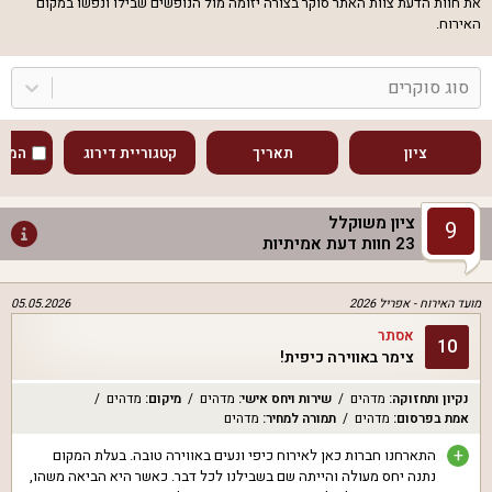
את חוות הדעת צוות האתר סוקר בצורה יזומה מול הנופשים שבילו ונפשו במקום
האירוח.
סוג סוקרים
ציון
תאריך
קטגוריית דירוג
המוע
ציון משוקלל
9
23
חוות דעת אמיתיות
מועד האירוח -
אפריל 2026
05.05.2026
אסתר
10
צימר באווירה כיפית!
נקיון ותחזוקה
:
מדהים
שירות ויחס אישי
:
מדהים
מיקום
:
מדהים
אמת בפרסום
:
מדהים
תמורה למחיר
:
מדהים
+
התארחנו חברות כאן לאירוח כיפי ונעים באווירה טובה. בעלת המקום
נתנה יחס מעולה והייתה שם בשבילנו לכל דבר. כאשר היא הביאה משהו,