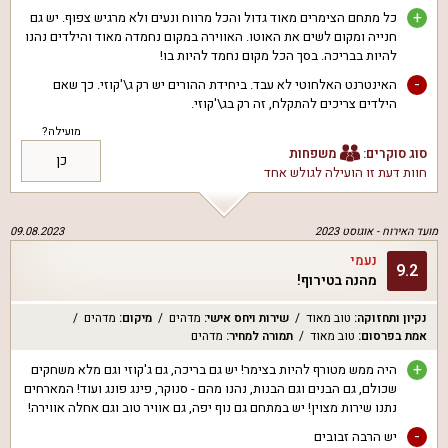
+
כל מתחם הצימרים מאוד גדול והכל מרווח ונעים ולא מרגיש צפוף. יש גם
חנייה ומקום לשים את האוטו. האווירה במקום נחמדה מאוד והילדים נהנו
להיות בבריכה. בסך הכל מקום נחמד להיות בו!
-
האינטרנט האלחוטי לא עבד. ביחידת ההורים יש רק ג\'קוזי. כך שאם
הילדים צריכים להתקלח, זה רק בג\'קוזי.
מועילה?
סוג סוקרים:
משפחות
כן
חוות דעת זו הועילה ל
גולש אחד
מועד האירוח -
אוגוסט 2023
09.08.2023
נעמי
9.2
מהנה בטירוף!
נקיון ותחזוקה
:
טוב מאוד
שירות ויחס אישי
:
מדהים
מיקום
:
מדהים
אמת בפרסום
:
טוב מאוד
תמורה למחיר
:
מדהים
+
היה ממש מטורף להיות בצימר! יש גם בריכה, גם ג'קוזי וגם מלא משחקים
שכולם, גם הבנים וגם הבנות, נהנו מהם - סנוקר, פינג פונג ועוד! המארחים
נתנו שירות מצוין! יש במתחם גם נוף יפה, גם אוויר טוב וגם אחלה אווירה!
-
יש הרבה זבובים