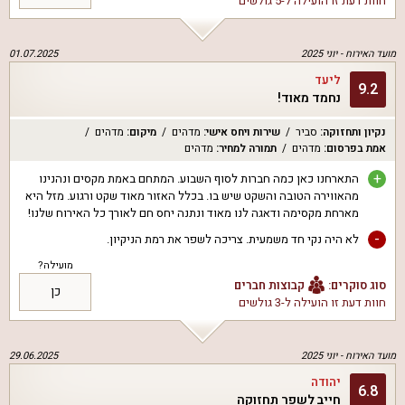
חוות דעת זו הועילה ל
-5 גולשים
מועד האירוח -
יוני 2025
01.07.2025
ליעד
9.2
נחמד מאוד!
נקיון ותחזוקה
:
סביר
שירות ויחס אישי
:
מדהים
מיקום
:
מדהים
אמת בפרסום
:
מדהים
תמורה למחיר
:
מדהים
+
התארחנו כאן כמה חברות לסוף השבוע. המתחם באמת מקסים ונהנינו
מהאווירה הטובה והשקט שיש בו. בכלל האזור מאוד שקט ורגוע. מזל היא
מארחת מקסימה ודאגה לנו מאוד ונתנה יחס חם לאורך כל האירוח שלנו!
-
לא היה נקי חד משמעית. צריכה לשפר את רמת הניקיון.
מועילה?
סוג סוקרים:
קבוצות חברים
כן
חוות דעת זו הועילה ל
-3 גולשים
מועד האירוח -
יוני 2025
29.06.2025
יהודה
6.8
חייב לשפר תחזוקה