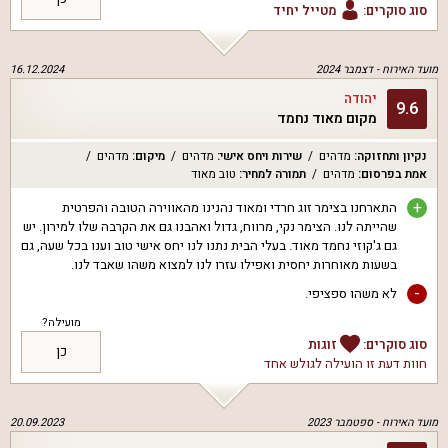
סוג סוקרים:
מטייל יחיד
מועד האירוח -
דצמבר 2024
16.12.2024
יהודה
9.6
מקום מאוד נחמד
נקיון ותחזוקה
:
מדהים
שירות ויחס אישי
:
מדהים
מיקום
:
מדהים
אמת בפרסום
:
מדהים
תמורה למחיר
:
טוב מאוד
+
התארחנו בצימר זוג חרדי ומאוד נהנינו מהאווירה הטובה והפרטית
שהייתה לנו. הצימר נקי, מרווח, גדול ואהבנו גם את הקרבה שלו למירון. יש
גם ג'קוזי נחמד מאוד. בעלי הבית נתנו לנו יחס אישי טוב וענו בכל שעה, גם
בשעות מאוחרות יחסית ואפילו עזרו לנו למצוא משהו שאבד לנו.
-
לא משהו ספציפי.
מועילה?
סוג סוקרים:
זוגות
כן
חוות דעת זו הועילה ל
גולש אחד
מועד האירוח -
ספטמבר 2023
20.09.2023