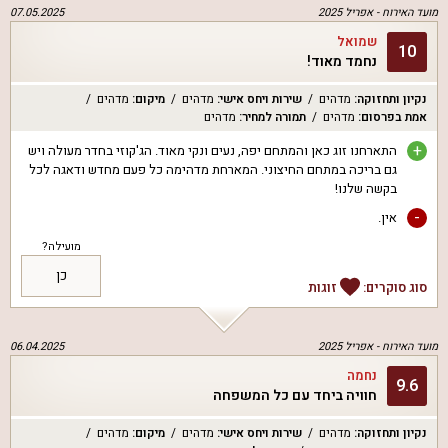
מועד האירוח -
אפריל 2025
07.05.2025
שמואל
10
נחמד מאוד!
נקיון ותחזוקה
:
מדהים
שירות ויחס אישי
:
מדהים
מיקום
:
מדהים
אמת בפרסום
:
מדהים
תמורה למחיר
:
מדהים
+
התארחנו זוג כאן והמתחם יפה, נעים ונקי מאוד. הג'קוזי בחדר מעולה ויש
גם בריכה במתחם החיצוני. המארחת מדהימה כל פעם מחדש ודאגה לכל
בקשה שלנו!
-
אין.
מועילה?
כן
סוג סוקרים:
זוגות
מועד האירוח -
אפריל 2025
06.04.2025
נחמה
9.6
חוויה ביחד עם כל המשפחה
נקיון ותחזוקה
:
מדהים
שירות ויחס אישי
:
מדהים
מיקום
:
מדהים