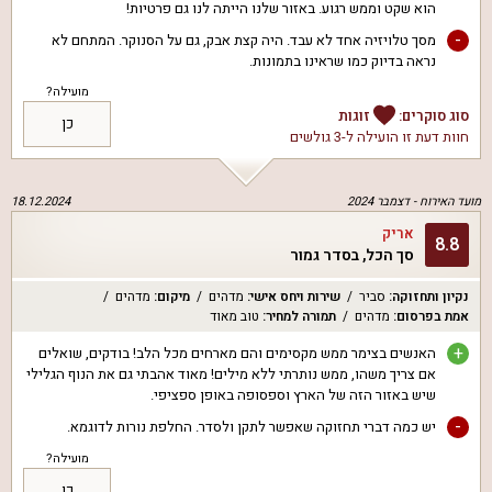
הוא שקט וממש רגוע. באזור שלנו הייתה לנו גם פרטיות!
-
מסך טלויזיה אחד לא עבד. היה קצת אבק, גם על הסנוקר. המתחם לא
נראה בדיוק כמו שראינו בתמונות.
מועילה?
סוג סוקרים:
זוגות
כן
חוות דעת זו הועילה ל
-3 גולשים
מועד האירוח -
דצמבר 2024
18.12.2024
אריק
8.8
סך הכל, בסדר גמור
נקיון ותחזוקה
:
סביר
שירות ויחס אישי
:
מדהים
מיקום
:
מדהים
אמת בפרסום
:
מדהים
תמורה למחיר
:
טוב מאוד
+
האנשים בצימר ממש מקסימים והם מארחים מכל הלב! בודקים, שואלים
אם צריך משהו, ממש נותרתי ללא מילים! מאוד אהבתי גם את הנוף הגלילי
שיש באזור הזה של הארץ וספסופה באופן ספציפי.
-
יש כמה דברי תחזוקה שאפשר לתקן ולסדר. החלפת נורות לדוגמא.
מועילה?
כן