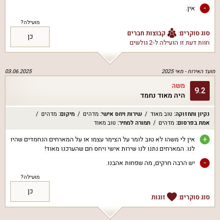
-
אין.
מועילה?
סוג סוקרים:
קבוצות חברים
כן
חוות דעת זו הועילה ל
-2 גולשים
מועד האירוח -
מאי 2025
03.06.2025
משה
9.2
היה מאוד נחמד
נקיון ותחזוקה
:
טוב מאוד
שירות ויחס אישי
:
מדהים
מיקום
:
מדהים
אמת בפרסום
:
מדהים
תמורה למחיר
:
טוב מאוד
+
אין לי משהו לא טוב לומר על הצימר עצמו או על המארחים הנחמדים שהיו
לנו. המארחים נתנו לנו שירות אישי ויחס חם שהערכנו מאוד!
-
יש הרבה חרקים, מה שפחות אהבנו.
מועילה?
כן
סוג סוקרים:
זוגות