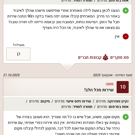
אמת בפרסום
:
מדהים
תמורה למחיר
:
מדהים
+
הגענו לכאן בשעת לילה מאוחרת אחרי שחיפשנו מישהו שהלך לאיבוד
באזור הר מירון. המארחים קיבלו אותנו יפה מאוד בדקה ה90 ונתנה שירות
חבל על הזמן. המיטות נוחות, המטבח טוב ובאמת הייתה לנו חוויה טובה!
גם מצאנו את מי שהלך לאיבוד, אז הכל היה מצוין!
-
אין.
מועילה?
כן
סוג סוקרים:
קבוצות חברים
מועד האירוח -
אוקטובר 2025
21.10.2025
משה
10
שירות מכל הלב!
נקיון ותחזוקה
:
מדהים
שירות ויחס אישי
:
מדהים
מיקום
:
מדהים
אמת בפרסום
:
מדהים
תמורה למחיר
:
מדהים
+
מקום שקט, פשוט, אבל שיש בו כל מה שצריך. הוא מעוצב בצורה של
בקתות עץ כאלו חמודות ואיכותיות. אין כמו אירוח כפרי אמיתי, עם שירות
נהדר של בעלת המקום שדואגת לכל דבר, מהקטן לגדול! קיבלנו מקום
איכותי במחיר מעולה וזה מה שהיה חשוב!