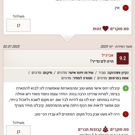
-
אין.
מועילה?
כן
סוג סוקרים:
זוגות
מועד האירוח -
יוני 2025
02.07.2025
אביגיל
9.2
היה לנו נדיר!
נקיון ותחזוקה
:
סביר
שירות ויחס אישי
:
מדהים
מיקום
:
מדהים
אמת בפרסום
:
מדהים
תמורה למחיר
:
מדהים
+
קיבלנו יחס אישי ממש טוב ומהמארחת שאפשרה לנו לבוא להתארח
בצימר, למרות שהיינו הרבה בנות. החדר עצמו נחמד מאוד ויש אחלה
בריכה במתחם. יצא לנו גם להיות לבד שם. יש מקום לשבת ולאכול ביחד,
וגם אפשר לראות את הנוף היפה שיש מהמרפסת. קיבלנו מחיר מצוין!
-
היה לא מעט אבק בכל מקום. המזגנים לא עבדו הכי טוב.
מועילה?
סוג סוקרים:
קבוצות חברים
כן