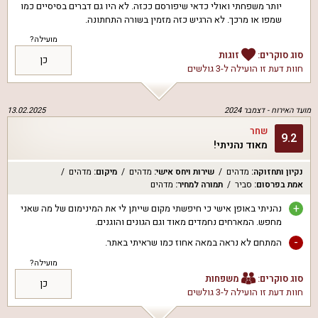
יותר משפחתי ואולי כדאי שיפורסם ככזה. לא היו גם דברים בסיסיים כמו
שמפו או מרכך. לא הרגיש כזה מזמין בשורה התחתונה.
מועילה?
סוג סוקרים:
זוגות
כן
חוות דעת זו הועילה ל
-3 גולשים
מועד האירוח -
דצמבר 2024
13.02.2025
שחר
9.2
מאוד נהניתי!
נקיון ותחזוקה
:
מדהים
שירות ויחס אישי
:
מדהים
מיקום
:
מדהים
אמת בפרסום
:
סביר
תמורה למחיר
:
מדהים
+
נהניתי באופן אישי כי חיפשתי מקום שייתן לי את המינימום של מה שאני
מחפש. המארחים נחמדים מאוד וגם הגונים והוגנים.
-
המתחם לא נראה במאה אחוז כמו שראיתי באתר.
מועילה?
סוג סוקרים:
משפחות
כן
חוות דעת זו הועילה ל
-3 גולשים