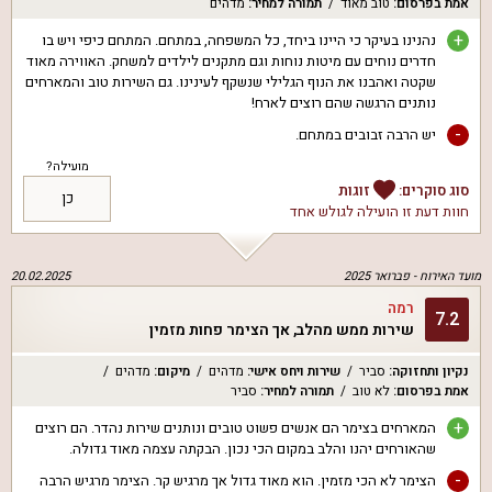
אמת בפרסום
:
טוב מאוד
תמורה למחיר
:
מדהים
+
נהנינו בעיקר כי היינו ביחד, כל המשפחה, במתחם. המתחם כיפי ויש בו
חדרים נוחים עם מיטות נוחות וגם מתקנים לילדים למשחק. האווירה מאוד
שקטה ואהבנו את הנוף הגלילי שנשקף לעינינו. גם השירות טוב והמארחים
נותנים הרגשה שהם רוצים לארח!
-
יש הרבה זבובים במתחם.
מועילה?
סוג סוקרים:
זוגות
כן
חוות דעת זו הועילה ל
גולש אחד
מועד האירוח -
פברואר 2025
20.02.2025
רמה
7.2
שירות ממש מהלב, אך הצימר פחות מזמין
נקיון ותחזוקה
:
סביר
שירות ויחס אישי
:
מדהים
מיקום
:
מדהים
אמת בפרסום
:
לא טוב
תמורה למחיר
:
סביר
+
המארחים בצימר הם אנשים פשוט טובים ונותנים שירות נהדר. הם רוצים
שהאורחים יהנו והלב במקום הכי נכון. הבקתה עצמה מאוד גדולה.
-
הצימר לא הכי מזמין. הוא מאוד גדול אך מרגיש קר. הצימר מרגיש הרבה