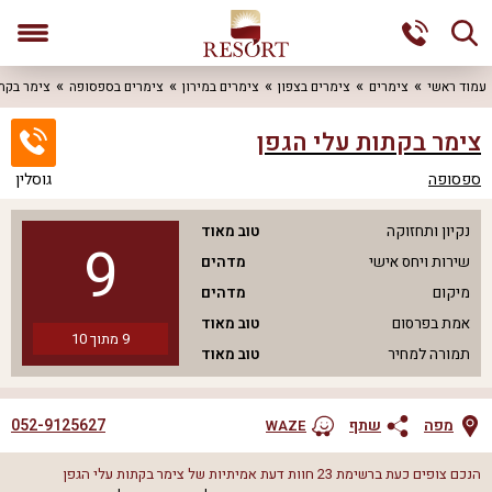
עמוד ראשי
צימרים
צימרים בצפון
צימרים במירון
צימרים בספסופה
צימר בקתו
צימר בקתות עלי הגפן
ספסופה
גוסלין
נקיון ותחזוקה
טוב מאוד
9
שירות ויחס אישי
מדהים
מיקום
מדהים
אמת בפרסום
טוב מאוד
9
מתוך
10
תמורה למחיר
טוב מאוד
052-9125627
מפה
שתף
WAZE
הנכם צופים כעת ברשימת
23
חוות דעת אמיתיות של
צימר בקתות עלי הגפן