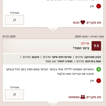
-
אין.
מועילה?
כן
סוג סוקרים:
זוגות
מועד האירוח -
דצמבר 2024
01.01.2025
איילה
9.6
צימר חמוד!
נקיון ותחזוקה
:
מדהים
שירות ויחס אישי
:
מדהים
מיקום
:
מדהים
אמת בפרסום
:
מדהים
תמורה למחיר
:
טוב מאוד
+
התארחנו משפחה ללילה אחד בצימר. הצימר ממש חמוד בסך הכל ובעיקר
אהבנו את הבריכה ואת הג'קוזי.
-
אין.
מועילה?
כן
סוג סוקרים:
משפחות