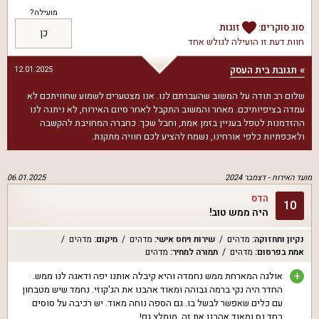
מועילה?
סוג סוקרים:
זוגות
כן
חוות דעת זו הועילה ל
גולש אחד
תגובת בית העסק
12.01.2025
שלום רב תודה על המשוב שהעברתם לנו. אנו מצטערים לשמוע שחוויתכם לא
עמדה בציפיותיכם. מאחר והמשוב התקבל לאחר סיום האירוח, לא ניתנה לנו
ההזדמנות לטפל בעניין בזמן אמת, וחבל שכך. כחברה המחויבת להקשבה
ולאכפתיות כלפי אורחינו, נשמח להציע לכם חוויה מתקנת.
מועד האירוח -
דצמבר 2024
06.01.2025
הדס
10
היה ממש טוב!
נקיון ותחזוקה
:
מדהים
שירות ויחס אישי
:
מדהים
מיקום
:
מדהים
אמת בפרסום
:
מדהים
תמורה למחיר
:
מדהים
+
אולגה המארחת ממש נחמדה והיא קיבלה אותנו יפה ודאגה לנו ממש.
החדר היה נקי ברמה גבוהה ומאוד אהבנו את הג'קוזי. נחמד שיש מטבחון
עם כלים שאפשר לבשל בו. גם הספה נוחה מאוד. יש רכיבה על סוסים
בחד נס ומאוד אהבנו את זה, מומלץ גם!