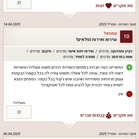
כן
סוג סוקרים:
זוגות
מועד האירוח -
אפריל 2025
14.04.2025
עמנואל
10
שירות ואירוח נפלאים!
נקיון ותחזוקה
:
מדהים
שירות ויחס אישי
:
מדהים
מיקום
:
מדהים
אמת בפרסום
:
מדהים
תמורה למחיר
:
מדהים
+
התארחנו כמה חברות במתחם והשירות הרגיש פשוט מעולה! המארחת
דאגה לנו מאוד, ענתה לכל שאלה ופשוט עזרה לנו בכל בקשה! הבקתות
עצמן מרווחות ומסודרות ואהבנו שיש ג'קוזי בכל בקתה. המתחם נמצא
יחסית באזור הכנרת וקל להגיע ממנו לכל אטרקציה!
-
אין.
מועילה?
כן
סוג סוקרים:
קבוצות חברים
מועד האירוח -
אפריל 2025
06.04.2025