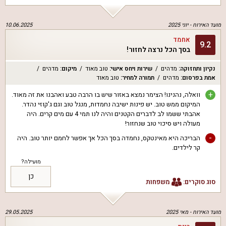
מועד האירוח -
יוני 2025
10.06.2025
אחמד
9.2
בסך הכל נרצה לחזור!
נקיון ותחזוקה
:
מדהים
שירות ויחס אישי
:
טוב מאוד
מיקום
:
מדהים
אמת בפרסום
:
מדהים
תמורה למחיר
:
טוב מאוד
+
וואלה, נהנינו! הצימר נמצא באזור שיש בו הרבה טבע ואהבנו את זה מאוד.
המיקום ממש טוב. יש פינות ישיבה נחמדות, מנגל טוב וגם ג'קוזי נהדר.
אהבתי ששמו לב לדברים הקטנים והיה לנו תמי 4 עם מים קרים. היה
מעולה ויש סיכוי טוב שנחזור!
-
הבריכה היא מאינטקס, נחמדה בסך הכל אך אפשר לחמם יותר טוב. היה
קר לילדים.
מועילה?
כן
סוג סוקרים:
משפחות
מועד האירוח -
מאי 2025
29.05.2025