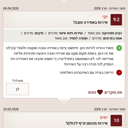
מועד האירוח -
מרץ 2026
06.04.2026
זקי
9.2
אירוח באווירה טובה!
נקיון ותחזוקה
:
טוב מאוד
שירות ויחס אישי
:
מדהים
מיקום
:
מדהים
אמת בפרסום
:
מדהים
תמורה למחיר
:
טוב מאוד
+
מאוד נהנינו להיות כאן. חיפשנו צימר באווירה טובה ושקטה ולגמרי קיבלנו
את זה כאן. באמת מקום שקט עם אווירה טובה ורגועה ופרטיות מלאה
שהייתה לנו. לא השתמשנו בפסיליטיז, כי פשוט אהבנו את האווירה וזה
הספיק לנו! תודה רבה על האירוח!
-
הייתה בעייה עם האינטרנט האלחוטי.
מועילה?
כן
סוג סוקרים:
זוגות
מועד האירוח -
מרץ 2026
23.03.2026
יפית
10
אירוח מהמם וכיף לכולם!