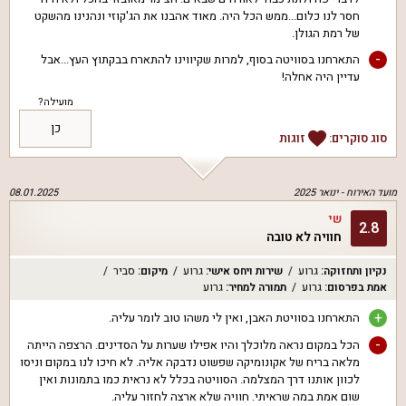
חסר לנו כלום...ממש הכל היה. מאוד אהבנו את הג'קוזי ונהנינו מהשקט
של רמת הגולן.
-
התארחנו בסוויטה בסוף, למרות שקיווינו להתארח בבקתוץ העץ...אבל
עדיין היה אחלה!
מועילה?
כן
סוג סוקרים:
זוגות
מועד האירוח -
ינואר 2025
08.01.2025
שי
2.8
חוויה לא טובה
נקיון ותחזוקה
:
גרוע
שירות ויחס אישי
:
גרוע
מיקום
:
סביר
אמת בפרסום
:
גרוע
תמורה למחיר
:
גרוע
+
התארחנו בסוויטת האבן, ואין לי משהו טוב לומר עליה.
-
הכל במקום נראה מלוכלך והיו אפילו שערות על הסדינים. הרצפה הייתה
מלאה בריח של אקונומיקה שפשוט נדבקה אליה. לא חיכו לנו במקום וניסו
לכוון אותנו דרך המצלמה. הסוויטה בכלל לא נראית כמו בתמונות ואין
שום אמת במה שראיתי. חוויה שלא ארצה לחזור עליה.