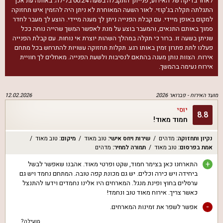
לאחר בדיקה של האירוע, פנייתך התקבלה בשעה 00:24 בלילה. באותה עת אכן
התגלתה תקלה בג'קוזי. לאור השעה המאוחרת לא ניתן היה להזמין איש תחזוקה
למקום באופן מיידי. עם קבלת הפנייה ניתן לך מענה מיידי. הוצע לך מעבר לחדר
סמוך באותם התנאים, והמעבר בוצע על מנת לאפשר המשך שהייה נוחה ככל
שניתן בשעה זו. ברור כי תקלה במהלך השהות יוצרת אי נוחות. עם קבלת הפנייה
פעלנו לתת פתרון זמין באותו רגע. תקלות תחזוקה עשויות להתרחש בכל מתחם
אירוח. הצוות נותן מענה בהתאם לנסיבות ולשעת הפנייה. מאחלים לך חוויית
אירוח נעימה בהמשך.
מועד האירוח -
פברואר 2026
12.02.2026
יוסי
8.8
חמוד מאוד!
נקיון ותחזוקה
:
מדהים
שירות ויחס אישי
:
טוב מאוד
מיקום
:
טוב מאוד
אמת בפרסום
:
טוב מאוד
תמורה למחיר
:
מדהים
+
התארחנו כאן בצימר חמוד, שקט ופרטי מאוד. אהבנו שאפשר לבשל
ביחידה ויש כירה וכלים. יש גם מכונת קפה טובה. המתחם נחמד ויש גם
ערסלים בחוץ ופינת מנגל. המארחים היו אלינו נחמדים וידעו להתנצל
כאשר צריך. אירוח מאוד טוב ונחמד!
-
אפשר לשפר את זמינות המארחים.
מועילה?