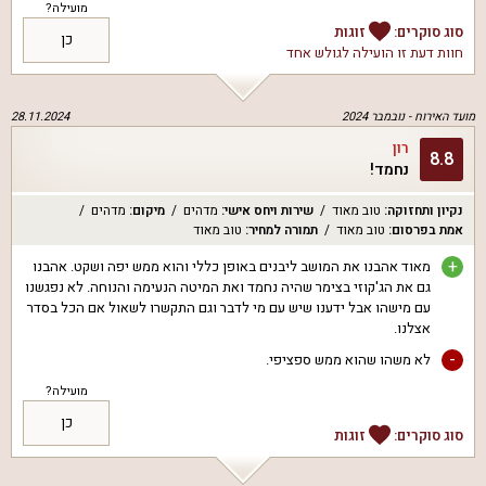
מועילה?
סוג סוקרים:
זוגות
כן
חוות דעת זו הועילה ל
גולש אחד
מועד האירוח -
נובמבר 2024
28.11.2024
רון
8.8
נחמד!
נקיון ותחזוקה
:
טוב מאוד
שירות ויחס אישי
:
מדהים
מיקום
:
מדהים
אמת בפרסום
:
טוב מאוד
תמורה למחיר
:
טוב מאוד
+
מאוד אהבנו את המושב ליבנים באופן כללי והוא ממש יפה ושקט. אהבנו
גם את הג'קוזי בצימר שהיה נחמד ואת המיטה הנעימה והנוחה. לא נפגשנו
עם מישהו אבל ידענו שיש עם מי לדבר וגם התקשרו לשאול אם הכל בסדר
אצלנו.
-
לא משהו שהוא ממש ספציפי.
מועילה?
כן
סוג סוקרים:
זוגות