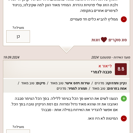
ולבת הזוג שלי פרטיות נהדרת. המחיר מאוד הוגן למה שקיבלנו, בניגוד
לצימרים אחרים בתקופה.
-
ממליץ להביא כלים חד פעמיים.
מועילה?
כן
סוג סוקרים:
זוגות
מועד האירוח -
ספטמבר 2024
19.09.2024
ליאור א
8.8
סבבה לגמרי
נקיון ותחזוקה
:
מדהים
שירות ויחס אישי
:
טוב מאוד
מיקום
:
טוב מאוד
אמת בפרסום
:
טוב מאוד
תמורה למחיר
:
מדהים
+
הגענו לשים את הראש סך הכל בצימר ללילה. בסך הכל הצימר סבבה
ואהבנו את זה שהוא מאוד גדול ומרווח. גם רמת הניקיון טובה בסך הכל.
אם אפשר להגדיר את האירוח במילה אחת - סבבה!
-
המיטות לא היו וואו.
מועילה?