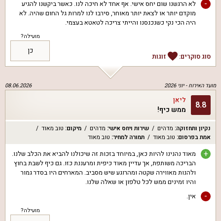
-
לא הרגשנו שום יחס אישי. אף אחד לא חיכה לנו. כאשר ביקשנו להגיע
מוקדם יותר או לצאת יותר מאוחר, סירבו לנו למרות גל החום שהיה. לא
היה הכי נקי כשנכנסנו והייתי צריכה לטאטא בעצמי.
מועילה?
כן
סוג סוקרים:
זוגות
מועד האירוח -
יוני 2026
08.06.2026
ליאן
8.8
ממש כיף!
נקיון ותחזוקה
:
מדהים
שירות ויחס אישי
:
מדהים
מיקום
:
טוב מאוד
אמת בפרסום
:
טוב מאוד
תמורה למחיר
:
טוב מאוד
+
מאוד נהנינו להיות כאן, במיוחד בזכות זה שיכולנו להביא את הכלב שלנו.
הבריכה משותפת, אך עדיין מאוד כיפית ומרעננת כזו. גם כיף לשבת בחוץ
ולהנות מאווירה שקטה ומהרוגע שיש מסביב. המארחים היו בסדר גמור
והיו זמינים ממש לכל טלפון או שאלה שלנו.
-
אין.
מועילה?