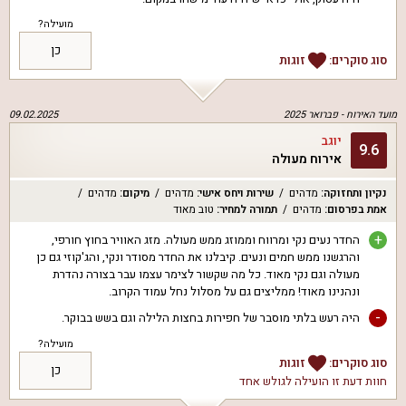
מועילה?
כן
סוג סוקרים:
זוגות
מועד האירוח -
פברואר 2025
09.02.2025
יוגב
9.6
אירוח מעולה
נקיון ותחזוקה
:
מדהים
שירות ויחס אישי
:
מדהים
מיקום
:
מדהים
אמת בפרסום
:
מדהים
תמורה למחיר
:
טוב מאוד
+
החדר נעים נקי ומרווח וממוזג ממש מעולה. מזג האוויר בחוץ חורפי,
והרגשנו ממש חמים ונעים. קיבלנו את החדר מסודר ונקי, והג'קוזי גם כן
מעולה וגם נקי מאוד. כל מה שקשור לצימר עצמו עבר בצורה נהדרת
ונהנינו מאוד! ממליצים גם על מסלול נחל עמוד הקרוב.
-
היה רעש בלתי מוסבר של חפירות בחצות הלילה וגם בשש בבוקר.
מועילה?
סוג סוקרים:
זוגות
כן
חוות דעת זו הועילה ל
גולש אחד