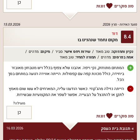
כן
סוג סוקרים:
זוגות
מועד האירוח -
מרץ 2026
15.03.2026
דוד
8.4
מקום נחמד שנהנינו בו
נקיון ותחזוקה
:
טוב מאוד
שירות ויחס אישי
:
סביר
מיקום
:
מדהים
אמת בפרסום
:
מדהים
תמורה למחיר
:
טוב מאוד
+
המתחם מתוחזק, נקי ויפה. אהבנו שלא צפוף בכלל ויש מטבחון מאובזר
ביחידה, כולל מכונת קפה עם קפסולות. הייתה אווירה רגועה במתחם בסך
הכל.
-
הייתה נזילה מהג'קוזי. כאשר הודענו עליה, המארחים לא עשו שום מאמץ
לתקן או להתנצל על הבעייה. אפשר לשפר את המקצועיות שבשירות.
מועילה?
כן
סוג סוקרים:
זוגות
תגובת בית העסק
16.03.2026