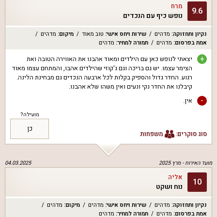
מרח
9.6
נופש כיף עם הנכדים
נקיון ותחזוקה
:
מדהים
שירות ויחס אישי
:
טוב מאוד
מיקום
:
מדהים
אמת בפרסום
:
מדהים
תמורה למחיר
:
מדהים
+
יצאתי לנופש כאן עם הילדים ומאוד אהבנו את האווירה הטובה ואת
הצימר עצמו. יש גם בריכה וגם ג'קוזי שהילדים אהבו, והמתחם עצמו מאוד
רגוע. החדר גדול והספיק בקלות לכל ארבעה הנכדים גם מבחינת הלינה.
קיבלנו את החדר נקי ונעים ואין משהו שלא אהבנו.
-
אין.
מועילה?
כן
סוג סוקרים:
משפחות
מועד האירוח -
מרץ 2025
04.03.2025
אליה
10
נוח ושקט
נקיון ותחזוקה
:
מדהים
שירות ויחס אישי
:
מדהים
מיקום
:
מדהים
אמת בפרסום
:
מדהים
תמורה למחיר
:
מדהים