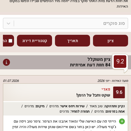
את חוות הדעת צוות האתר סוקר בצורה יזומה מול הנופשים שבילו ונפשו במקום
האירוח.
סוג סוקרים
ציון
תאריך
קטגוריית דירוג
המוע
ציון משוקלל
9.2
84
חוות דעת אמיתיות
מועד האירוח -
יוני 2026
01.07.2026
פאדי
9.6
שקט וחבל על הזמן!
נקיון ותחזוקה
:
טוב מאוד
שירות ויחס אישי
:
מדהים
מיקום
:
מדהים
אמת בפרסום
:
מדהים
תמורה למחיר
:
מדהים
+
הייתי פה עם האישה שלי ומאוד אהבנו את הצימר. צימר טוב ויפה עם
ג'קוזי מעולה. יש כאן בחור בשם אייהאם שנתן שירות מעולה והיה זמין