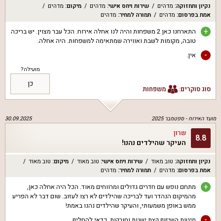
נקיון ותחזוקה
:
מדהים
שירות ויחס אישי
:
מדהים
מיקום
:
מדהים
אמת בפרסום
:
מדהים
תמורה למחיר
:
מדהים
+
התארחנו כאן 2 משפחות והיה לנו אחלה אירוח. הכל עבר מצוין. יש בריכה
טובה, מקומות לשבת ואווירה שמתאימה למשפחות. היה אחלה.
-
אין.
מועילה?
כן
סוג סוקרים:
משפחות
מועד האירוח -
ספטמבר 2025
30.09.2025
שרון
8.8
העיקר שהילדים נהנו!
נקיון ותחזוקה
:
טוב מאוד
שירות ויחס אישי
:
טוב מאוד
מיקום
:
טוב מאוד
אמת בפרסום
:
מדהים
תמורה למחיר
:
מדהים
+
מתחם נופש עם חדרים גדולים ומרווחים מאוד. הכל היה אחלה כאן,
מהמיקום הנהדר ועד לבריכה שהילדים לא רצו לעזוב. שום דבר לא הפריע
ממש באופן משמעותי, והעיקר שהילדים נהנו באמת!
-
מיטות השיזוף קצת ישנות וחורקות. כדאי להחליף.