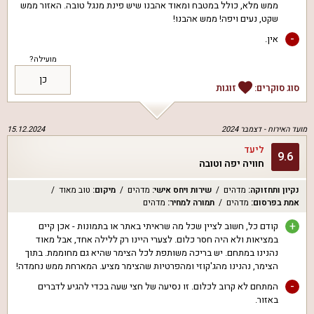
ממש מלא, כולל במטבח ומאוד אהבנו שיש פינת מנגל טובה. האזור ממש
שקט, נעים ויפה! ממש אהבנו!
-
אין.
מועילה?
כן
סוג סוקרים:
זוגות
מועד האירוח -
דצמבר 2024
15.12.2024
ליעד
9.6
חוויה יפה וטובה
נקיון ותחזוקה
:
מדהים
שירות ויחס אישי
:
מדהים
מיקום
:
טוב מאוד
אמת בפרסום
:
מדהים
תמורה למחיר
:
מדהים
+
קודם כל, חשוב לציין שכל מה שראיתי באתר או בתמונות - אכן קיים
במציאות ולא היה חסר כלום. לצערי היינו רק ללילה אחד, אבל מאוד
נהנינו במתחם. יש בריכה משותפת לכל הצימר שהיא גם מחוממת. בתוך
הצימר, נהנינו מהג'קוזי ומהפרטיות שהצימר מציע. המארחת ממש נחמדה!
-
המתחם לא קרוב לכלום. זו נסיעה של חצי שעה בכדי להגיע לדברים
באזור.