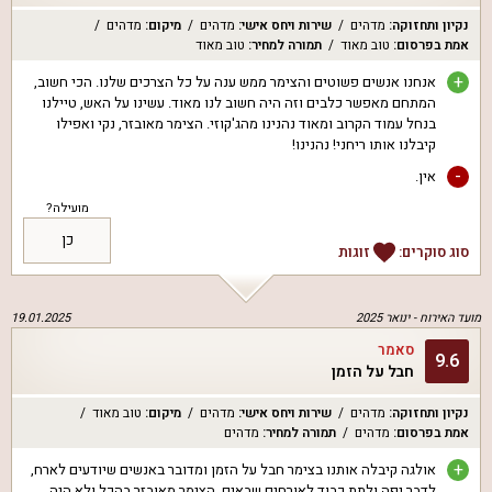
נקיון ותחזוקה
:
מדהים
שירות ויחס אישי
:
מדהים
מיקום
:
מדהים
אמת בפרסום
:
טוב מאוד
תמורה למחיר
:
טוב מאוד
+
אנחנו אנשים פשוטים והצימר ממש ענה על כל הצרכים שלנו. הכי חשוב,
המתחם מאפשר כלבים וזה היה חשוב לנו מאוד. עשינו על האש, טיילנו
בנחל עמוד הקרוב ומאוד נהנינו מהג'קוזי. הצימר מאובזר, נקי ואפילו
קיבלנו אותו ריחני! נהנינו!
-
אין.
מועילה?
כן
סוג סוקרים:
זוגות
מועד האירוח -
ינואר 2025
19.01.2025
סאמר
9.6
חבל על הזמן
נקיון ותחזוקה
:
מדהים
שירות ויחס אישי
:
מדהים
מיקום
:
טוב מאוד
אמת בפרסום
:
מדהים
תמורה למחיר
:
מדהים
+
אולגה קיבלה אותנו בצימר חבל על הזמן ומדובר באנשים שיודעים לארח,
לדבר יפה ולתת כבוד לאורחים שבאים. הצימר מאובזר בהכל ולא היה