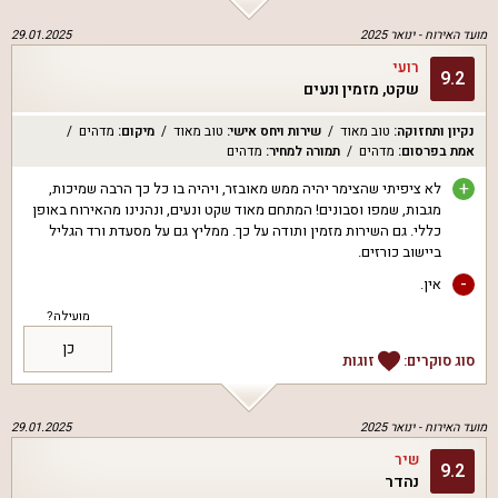
מועד האירוח -
ינואר 2025
29.01.2025
רועי
9.2
שקט, מזמין ונעים
נקיון ותחזוקה
:
טוב מאוד
שירות ויחס אישי
:
טוב מאוד
מיקום
:
מדהים
אמת בפרסום
:
מדהים
תמורה למחיר
:
מדהים
+
לא ציפיתי שהצימר יהיה ממש מאובזר, ויהיה בו כל כך הרבה שמיכות,
מגבות, שמפו וסבונים! המתחם מאוד שקט ונעים, ונהנינו מהאירוח באופן
כללי. גם השירות מזמין ותודה על כך. ממליץ גם על מסעדת ורד הגליל
ביישוב כורזים.
-
אין.
מועילה?
כן
סוג סוקרים:
זוגות
מועד האירוח -
ינואר 2025
29.01.2025
שיר
9.2
נהדר