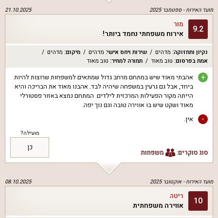
מועד האירוח -
ספטמבר 2025
21.10.2025
מור
9.2
אירוח משפחתי נחמד ביותר!
נקיון ותחזוקה
:
מדהים
שירות ויחס אישי
:
מדהים
מיקום
:
מדהים
אמת בפרסום
:
טוב מאוד
תמורה למחיר
:
טוב מאוד
+
אהבתי מאוד שיש במתחם מרחב גדול שמתאים למשפחות שרוצות להיות
ביחד, אבל גם גרעין במשפחה שיהיה לבד. אהבנו מאוד את הבריכה והיא
הייתה מקור הפעילות המרכזית לילדים. המתחם נמצא באזור פסטורלי
מאוד ושקט שיש בו אווירה טובה וגם נוך יפה.
-
אין.
מועילה?
כן
סוג סוקרים:
משפחות
מועד האירוח -
אוקטובר 2025
08.10.2025
ריטה
10
אווירה משפחתית