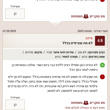
מועילה?
כן
סוג סוקרים:
משפחות
מועד האירוח -
אוגוסט 2025
01.09.2025
מיכה
4.8
לא מה שציפינו בכלל
נקיון ותחזוקה
:
לא טוב
שירות ויחס אישי
:
סביר
מיקום
:
מדהים
אמת בפרסום
:
גרוע
תמורה למחיר
:
גרוע
+
לא נהנינו כאן ואפילו רצינו ללכת כבר ביום השני. אולגה המארחת כן
ניסתה לעזור בסך הכל.
-
מה שקיבלנו זה פשוט לא מה שראינו בתמונות בכלל. המקום לא נקי ולא
סטרלי בכלל. ביקשנו מזרן לילד, ופשוט שמו אותו בחוץ, ועלה עליו חתול.
ציפיתי גם שיהיה דשא וירוק כמו שהבטיחו, וזה לא היה. היינו גם צריכים
לסחוב דברים ובאנו לחופשה, לא לסחוב.
מועילה?
סוג סוקרים:
משפחות
כן
חוות דעת זו הועילה ל
גולש אחד