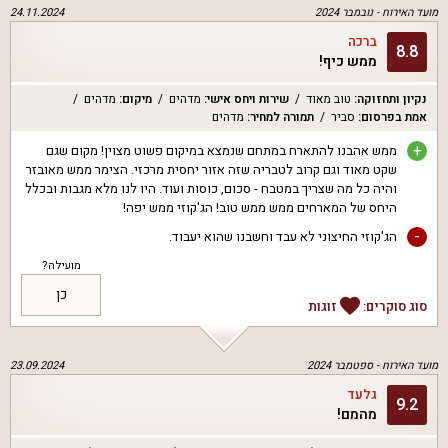
מועד האירוח -
נובמבר 2024
24.11.2024
ברכה
8.8
ממש כיף!
נקיון ותחזוקה
:
טוב מאוד
שירות ויחס אישי
:
מדהים
מיקום
:
מדהים
אמת בפרסום
:
סביר
תמורה למחיר
:
מדהים
+
ממש אהבנו להתארח במתחם שנמצא במיקום פשוט מצוין! מקום שגם
שקט מאוד וגם קרוב לטבריה שזה אזור יחסית מרכזי. הצימר ממש מאובזר
והיה כל מה שצריך במטבח - סכום, כוסות ועוד. היו לנו מלא מגבות ובכלל
היחס של המארחים ממש ממש טוב! הג'קוזי ממש יפה!
-
הג'קוזי החיצוני לא עבד וחשבנו שהוא יעבוד.
מועילה?
כן
סוג סוקרים:
זוגות
מועד האירוח -
ספטמבר 2024
23.09.2024
גלעד
9.2
מהמם!