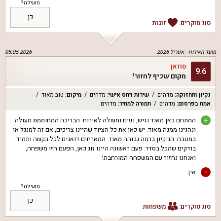
מועילה?
כן
סוג סוקרים:
זוגות
מועד האירוח -
אפריל 2026
05.05.2026
סוזאן
9.6
מקום שכיף לחזור!
נקיון ותחזוקה
:
מדהים
שירות ויחס אישי
:
מדהים
מיקום
:
טוב מאוד
אמת בפרסום
:
מדהים
תמורה למחיר
:
מדהים
+
המתחם כאן מאוד נגיש, נעים ומעולה לאירוח. הבריכה המחוממת מעולה
ונהנינו ממנה מאוד. יש כאן את כל הציוד שהיינו צריכים, אם זה למנגל או
במטבח. הניקיון ברמה גבוהה מאוד. המארחים דואגים לכל בקשה ותמיד
בודקים שהכל בסדר. פעם ראשונה היינו זוג כאן, הפעם הזו משפחה,
ואנחנו נחזור עם המשפחה המורחבת!
-
אין.
מועילה?
כן
סוג סוקרים:
משפחות