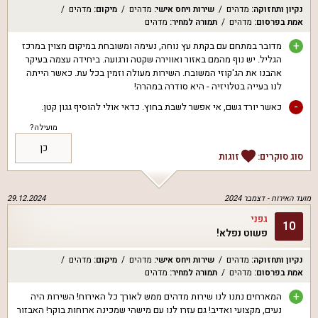
נקיון ותחזוקה
:
מדהים
שירות ויחס אישי
:
מדהים
מיקום
:
מדהים
אמת בפרסום
:
מדהים
תמורה למחיר
:
מדהים
+
מדובר במתחם עם בקתת עץ נוחה, נעימה ומשובחת במיקום מצוין במרכז
הגליל. יש נוף מהמם באזור ואווירה שקטה ורגועה. ביחידה עצמה בעיקר
אהבנו את הג'קוזי המשובח. השירות מעולה וזמין בכל עת. כאשר הייתה
לנו בעייה בטלויזיה - היא סודרה במהרה!
-
כאשר יורד גשם, אי אפשר לשבת בחוץ. כדאי אולי להוסיף גגון קטן.
מועילה?
כן
סוג סוקרים:
זוגות
מועד האירוח -
דצמבר 2024
29.12.2024
גפני
10
פשוט נפלא!
נקיון ותחזוקה
:
מדהים
שירות ויחס אישי
:
מדהים
מיקום
:
מדהים
אמת בפרסום
:
מדהים
תמורה למחיר
:
מדהים
+
המארחים נתנו לנו שירות מדהים ממש לאורך כל האירוח! השירות היה
נעים, מקצועי ואדיב! גם עזרו לנו עם מישהי שמכינה ארוחות בוקר! האבזור