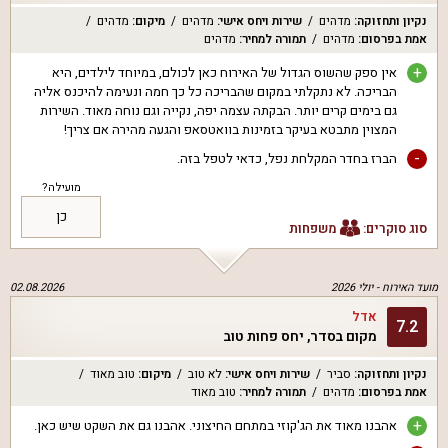
נקיון ותחזוקה
:
מדהים
שירות ויחס אישי
:
מדהים
מיקום
:
מדהים
אמת בפרסום
:
מדהים
תמורה למחיר
:
מדהים
+
אין ספק שהשוס הגדול של האירוח כאן לכולם, במיוחד לילדים, היא
הבריכה. לא נתקלתי במקום שהבריכה כל כך חמה ונעימה להיכנס אליה
גם בימים קרים יותר. הבקתה עצמה יפה, נקייה וגם נוחה מאוד. השירות
המצוין מתבטא בעיקר בזמינות בוואטסאפ והגעה מהירה אם צריך!
-
הברז בחדר המקלחת נפל, כדאי לטפל בזה.
מועילה?
כן
סוג סוקרים:
משפחות
מועד האירוח -
יולי 2026
02.08.2026
אדל
7.2
מקום בסדר, יחס פחות טוב
נקיון ותחזוקה
:
סביר
שירות ויחס אישי
:
לא טוב
מיקום
:
טוב מאוד
אמת בפרסום
:
מדהים
תמורה למחיר
:
טוב מאוד
+
אהבנו מאוד את הג'קוזי במתחם החיצוני. אהבנו גם את השקט שיש כאן.