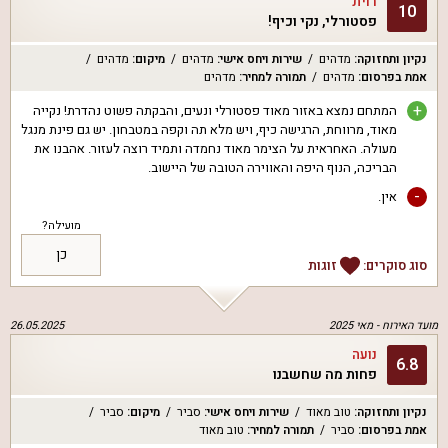
רוית
10
פסטורלי, נקי וכיף!
נקיון ותחזוקה
:
מדהים
שירות ויחס אישי
:
מדהים
מיקום
:
מדהים
אמת בפרסום
:
מדהים
תמורה למחיר
:
מדהים
+
המתחם נמצא באזור מאוד פסטורלי ונעים, והבקתה פשוט נהדרת! נקייה
מאוד, מרווחת, הרגישה כיף, ויש מלא תה וקפה במטבחון. יש גם פינת מנגל
מעולה. האחראית על הצימר מאוד נחמדה ותמיד רוצה לעזור. אהבנו את
הבריכה, הנוף היפה והאווירה הטובה של היישוב.
-
אין.
מועילה?
כן
סוג סוקרים:
זוגות
מועד האירוח -
מאי 2025
26.05.2025
נועה
6.8
פחות מה שחשבנו
נקיון ותחזוקה
:
טוב מאוד
שירות ויחס אישי
:
סביר
מיקום
:
סביר
אמת בפרסום
:
סביר
תמורה למחיר
:
טוב מאוד