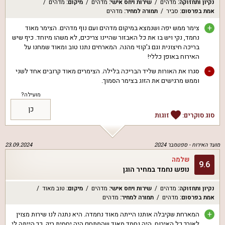
נקיון ותחזוקה
:
מדהים
שירות ויחס אישי
:
מדהים
מיקום
:
מדהים
אמת בפרסום
:
סביר
תמורה למחיר
:
מדהים
+
צימר ממש יפה ושנמצא במיקום מדהים ועם נוף מדהים. הצימר מאוד
נחמד, נקי ויש בו את כל האבזור שהיינו צריכים, לא משהו מיוחד. כיף שיש
בריכה חיצונית וגם ג'קוזי מהנה. המארחים נתנו טוב ומאוד שמחנו על
האירוח באופן כללי!
-
סגרו את האורות שליד הבריכה בלילה. הצימרים מאוד קרובים אחד לשני
וממש מרגישים את הזוג בצימר הסמוך.
מועילה?
כן
סוג סוקרים:
זוגות
מועד האירוח -
ספטמבר 2024
23.09.2024
שלמה
9.6
נופש נחמד במחיר הוגן
נקיון ותחזוקה
:
מדהים
שירות ויחס אישי
:
מדהים
מיקום
:
טוב מאוד
אמת בפרסום
:
מדהים
תמורה למחיר
:
מדהים
+
המארחת שקיבלה אותנו הייתה מאוד נחמדה. היא נתנה לנו שירות מצוין
לאורך כל האירוח. היה נחמד מאוד שהמתחם היה יחסית ריק, כך הייתה לי