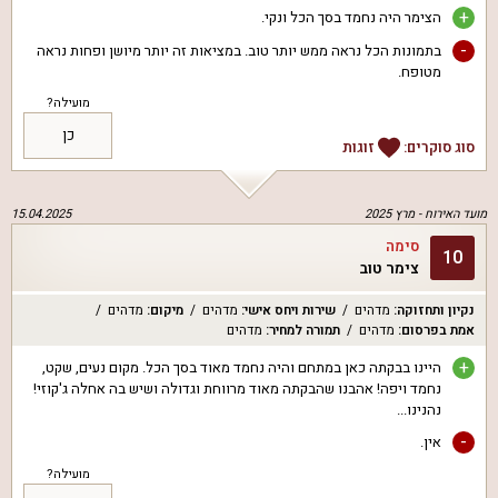
+
הצימר היה נחמד בסך הכל ונקי.
-
בתמונות הכל נראה ממש יותר טוב. במציאות זה יותר מיושן ופחות נראה
מטופח.
מועילה?
כן
סוג סוקרים:
זוגות
מועד האירוח -
מרץ 2025
15.04.2025
סימה
10
צימר טוב
נקיון ותחזוקה
:
מדהים
שירות ויחס אישי
:
מדהים
מיקום
:
מדהים
אמת בפרסום
:
מדהים
תמורה למחיר
:
מדהים
+
היינו בבקתה כאן במתחם והיה נחמד מאוד בסך הכל. מקום נעים, שקט,
נחמד ויפה! אהבנו שהבקתה מאוד מרווחת וגדולה ושיש בה אחלה ג'קוזי!
נהנינו...
-
אין.
מועילה?