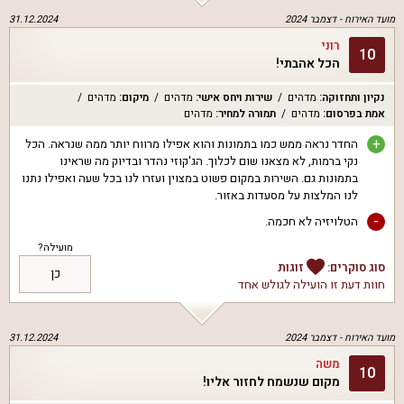
מועד האירוח -
דצמבר 2024
31.12.2024
רוני
10
הכל אהבתי!
נקיון ותחזוקה
:
מדהים
שירות ויחס אישי
:
מדהים
מיקום
:
מדהים
אמת בפרסום
:
מדהים
תמורה למחיר
:
מדהים
+
החדר נראה ממש כמו בתמונות והוא אפילו מרווח יותר ממה שנראה. הכל
נקי ברמות, לא מצאנו שום לכלוך. הג'קוזי נהדר ובדיוק מה שראינו
בתמונות גם. השירות במקום פשוט במצוין ועזרו לנו בכל שעה ואפילו נתנו
לנו המלצות על מסעדות באזור.
-
הטלויזיה לא חכמה.
מועילה?
סוג סוקרים:
זוגות
כן
חוות דעת זו הועילה ל
גולש אחד
מועד האירוח -
דצמבר 2024
31.12.2024
משה
10
מקום שנשמח לחזור אליו!