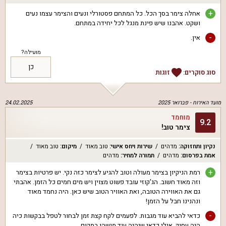
+
אחלה צימר בסך הכל. כל המתחם פסטורלי ונעים והצימר עצמו נעים
ושקט. אהבנו שיש פינת מנגל לכל יחידה במתחם.
-
אין.
מועילה?
כן
סוג סוקרים:
זוגות
מועד האירוח -
פברואר 2025
24.02.2025
מוחמד
9.2
צימר טוב!
נקיון ותחזוקה
:
מדהים
שירות ויחס אישי
:
טוב מאוד
מיקום
:
טוב מאוד
אמת בפרסום
:
מדהים
תמורה למחיר
:
מדהים
+
רמת הניקיון בצימר מעולה וטוב להגיע לצימר כזה נקי. יש פרטיות בצימר
וזה מאוד חשוב. הג'קוזי עובד פשוט מצוין ויש מים חמים כל הזמן. אהבתי
גם את האווירה הטובה, ואת האוויר הטוב שיש כאן. היה נחמד מאוד
ונהנינו חבל על הזמן!
-
כדאי להביא עוד מגבות. לפעמים לקח קצת זמן לבחור לטפל בבקשות כיה
היה עסוק, אולי כדאי שיהיה עוד מישהו במקום.