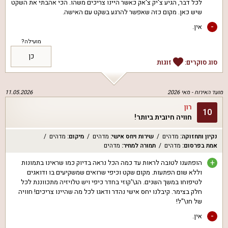
לכל דבר, הגיע צ'יק צ'אק כאשר היינו צריכים משהו. הכי אהבתי את השקט
שיש כאן. מקום כזה שאפשר להרגע בשקט עם האישה.
-
אין.
מועילה?
כן
סוג סוקרים:
זוגות
מועד האירוח -
מאי 2026
11.05.2026
רון
10
חוויה חיובית ביותר!
נקיון ותחזוקה
:
מדהים
שירות ויחס אישי
:
מדהים
מיקום
:
מדהים
אמת בפרסום
:
מדהים
תמורה למחיר
:
מדהים
+
הופתענו לטובה לראות עד כמה הכל נראה בדיוק כמו שראינו בתמונות
וללא שום הפתעות. מקום שקט וכיפי שרואים שמשקיעים בו ודואגים
לטיפוחו במשך השנים. הג\'קוזי בחדר כיפי ויש טלויזיה מתכווננת לכל
חלק בצימר. קיבלנו יחס אישי נהדר ודאגו לכל מה שהיינו צריכים! חוויה
של חו\"ל!
-
אין.