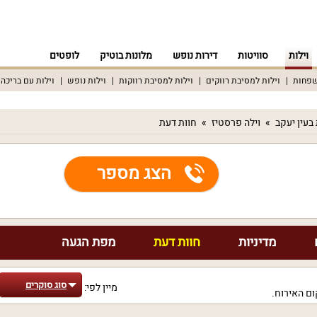
וילות
סוויטות
דירות נופש
מלונות בוטיק
לופטים
שפחות
וילות למסיבת רווקים
וילות למסיבת רווקות
וילות נופש
וילות עם בריכה
 בעין יעקב
וילה פרסטיז
חוות דעת
הצג מספר
מדיניות
חוות דעת
מפת הגעה
סוג סוקרים
מיין לפי:
ם האירוח.