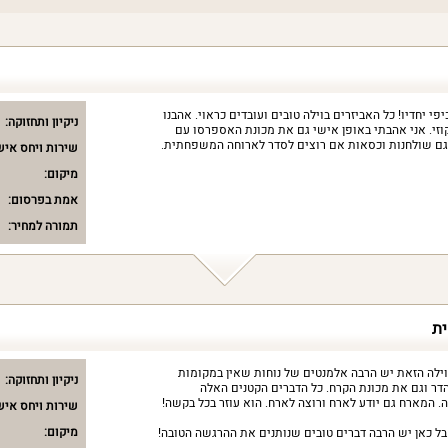
 יחדיו! כל האביזרים בוילה טובים ועובדים כראוי. אהבנו
ניקיון ותחזוקה:
זי. אני אהבתי באופן אישי גם את מכונת האספרסו עם
וגם שולחנות וכסאות אם רוצים לסדר לארוחה המשפחתית.
שירות ויחס איש
מיקום:
אמת בפרסום:
תמורה למחיר:
ית
בוילה הזאת יש הרבה אלמנטים של נוחות שאין במקומות
ניקיון ותחזוקה:
הדר וגם את מכונת הקרח. כל הדברים הקטנים האלה
 המארח גם יודע לארח ורוצה לארח. הוא עוזר בכל בקשה!
שירות ויחס איש
מיקום:
בל כאן יש הרבה דברים טובים שנותנים את ההרגשה הטובה!