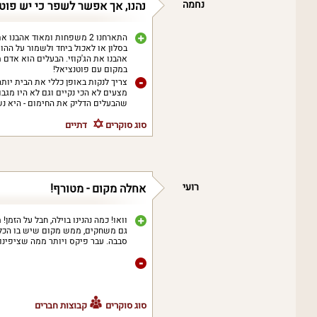
נחמה
נהנו, אך אפשר לשפר כי יש פוט
התארחנו 2 משפחות ומאוד אהב
בסלון או לאכול ביחד ולשמור על ההו
במקום עם פוטנציאל!
צריך לנקות באופן כללי את הבית יותר
מצעים לא הכי נקיים וגם לא היו מגבו
שהבעלים הדליק את החימום - היא נ
סוג סוקרים
דתיים
רועי
אחלה מקום - מטורף!
וואו! כמה נהנינו בוילה, חבל על הזמן!
גם משחקים, ממש מקום שיש בו הכל. 
סבבה. עבר פיקס ויותר ממה שציפינו!
סוג סוקרים
קבוצות חברים