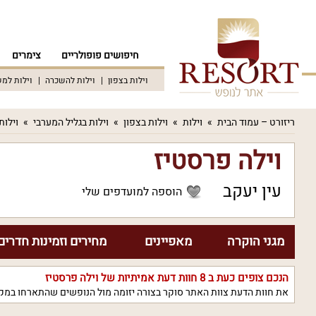
חיפושים פופולריים
צימרים
וילות בצפון
וילות להשכרה
וילות למ
ריזורט – עמוד הבית
וילות
וילות בצפון
וילות בגליל המערבי
וילות
וילה פרסטיז
עין יעקב
הוספה למועדפים שלי
מגני הוקרה
מאפיינים
מחירים וזמינות חדרים
הנכם צופים כעת ב
8
חוות דעת אמיתיות של וילה פרסטיז
את חוות הדעת צוות האתר סוקר בצורה יזומה מול הנופשים שהתארחו במקו