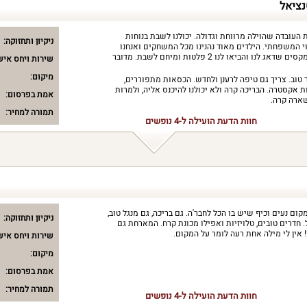
נציאל
נו את העובדה שהוילה מרווחת וגדולה. יכולנו לשבת בנוחות
ניקיון ותחזוקה:
וי המשפחתי. הילדים מאוד נהנינו מכל המשחקים ואנחנו
אהבנו את הג'קוזי. הבעלים הוא אדם מקסים שדאג לנו והביאו לנו 2 פלטות ומיחם לשבת. מדובר
שירות ויחס איש
מיקום:
 טוב. צריך גם טיפה לרענן ולחדש. הכסאות מתפוררים,
ת אקסטרה. הבריכה קרה ולא יכולנו להיכנס אליה, ולמרות
אמת בפרסום:
שארה קרה.
תמורה למחיר:
חוות הדעת הועילה ל-4 נופשים
 מקום נעים וכיף שיש בו הכל לחבר'ה. גם בריכה, גם מנגל טוב,
ניקיון ותחזוקה:
חדרים טובים, טלויזיות ואפילו מכונת קרח. המארחת גם
 אין לי מילה אחת רעה לומר על המקום.
שירות ויחס איש
מיקום:
אמת בפרסום:
תמורה למחיר:
חוות הדעת הועילה ל-4 נופשים