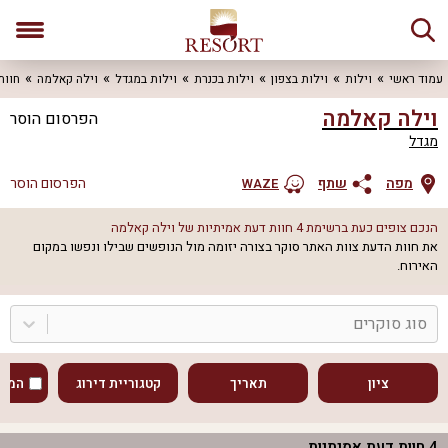
עמוד ראשי
וילות
וילות בצפון
וילות בכנרת
וילות במגדל
וילה קאלמה
חוות
וילה קאלמה
הפרסום הוסר
מגדל
מפה
שתף
הפרסום הוסר
WAZE
הנכם צופים כעת ברשימת
4
חוות דעת אמיתיות של
וילה קאלמה
את חוות הדעת צוות האתר סוקר בצורה יזומה מול הנופשים שבילו ונפשו במקום
האירוח.
סוג סוקרים
ציון
תאריך
קטגוריית דירוג
המוע
4
חוות דעת אמיתיות