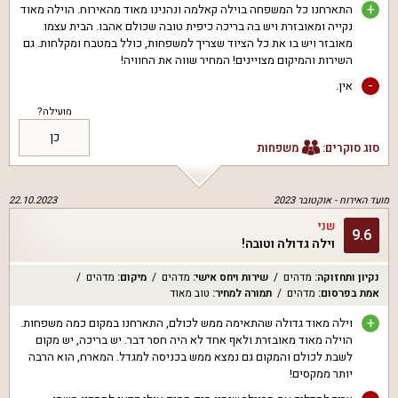
+
התארחנו כל המשפחה בוילה קאלמה ונהנינו מאוד מהאירוח. הוילה מאוד
נקייה ומאובזרת ויש בה בריכה כיפית טובה שכולם אהבו. הבית עצמו
מאובזר ויש בו את כל הציוד שצריך למשפחות, כולל במטבח ומקלחות. גם
השירות והמיקום מצויינים! המחיר שווה את החוויה!
-
אין.
מועילה?
כן
סוג סוקרים:
משפחות
מועד האירוח -
אוקטובר 2023
22.10.2023
שני
9.6
וילה גדולה וטובה!
נקיון ותחזוקה
:
מדהים
שירות ויחס אישי
:
מדהים
מיקום
:
מדהים
אמת בפרסום
:
מדהים
תמורה למחיר
:
טוב מאוד
+
וילה מאוד גדולה שהתאימה ממש לכולם, התארחנו במקום כמה משפחות.
הוילה מאוד מאובזרת ולאף אחד לא היה חסר דבר. יש בריכה, יש מקום
לשבת לכולם והמקום גם נמצא ממש בכניסה למגדל. המארח, הוא הרבה
יותר ממקסים!