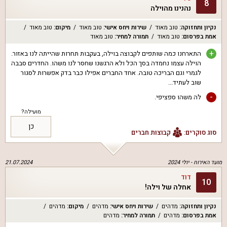
8
נהנינו מהוילה
נקיון ותחזוקה
:
טוב מאוד
שירות ויחס אישי
:
טוב מאוד
מיקום
:
טוב מאוד
אמת בפרסום
:
טוב מאוד
תמורה למחיר
:
טוב מאוד
+
התארחנו כמה שותפים לקבוצה בוילה, בעקבות תחרות שהייתה לנו באזור.
הוילה עצמו נחמדה בסך הכל ולא הרגשנו שחסר לנו משהו. החדרים סבבה
לגמרי וגם הבריכה טובה. אחד החברים אפילו כבר בדק אפשרות לסגור
שוב לעתיד...
-
לה משהו ספציפי.
מועילה?
כן
סוג סוקרים:
קבוצות חברים
מועד האירוח -
יולי 2024
21.07.2024
דוד
10
אחלה של וילה!
נקיון ותחזוקה
:
מדהים
שירות ויחס אישי
:
מדהים
מיקום
:
מדהים
אמת בפרסום
:
מדהים
תמורה למחיר
:
מדהים