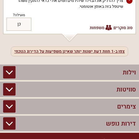
-
צריך להדליק את הבוילר שיהיו מים חמים אולי כדאי להתקין משהו
שיטפל בזה באופן אוטומטי.
מועילה?
כן
סוג סוקרים:
משפחות
צפו ב-
1
חוות דעת ישנות יותר שאינן משפיעות על הדירוג הנוכחי
וילות
סוויטות
וילות בצפון
וילות להשכרה
צימרים
סוויטות בצפון
וילות למשפחות
צימרים לזוגות עם בריכה פרטית
דירות נופש
צימרים בצפון
וילות למסיבת רווקים
סוויטות לזוגות