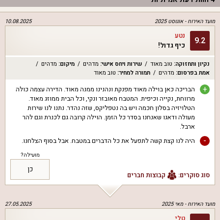
מועד האירוח -
אוגוסט 2025
10.08.2025
נטע
9.2
כיף גדול!
נקיון ותחזוקה
:
טוב מאוד
שירות ויחס אישי
:
מדהים
מיקום
:
מדהים
אמת בפרסום
:
מדהים
תמורה למחיר
:
טוב מאוד
+
הבריכה כאן בוילה מאוד מפנקת ונהנינו ממנה מאוד. הדירה עצמה כולה
מרווחת, נקייה וכיפית. המטבח מאובזר ונקי, וכל הבית ממוזג מאוד.
הטלויזיה בסלון חכמה ויש בה נטפליקס, שזה נהדר. נתנו לנו שירות
מעולה ודאגו שאנחנו בסדר כל הזמן. הוילה קרובה גם לכנרת וגם להר
ארבל.
-
היה לנו קצת קשה לתפעל את כל הדברים במטבח. אבל בסוף הצלחנו.
מועילה?
כן
סוג סוקרים:
קבוצות חברים
מועד האירוח -
מאי 2025
27.05.2025
טלי