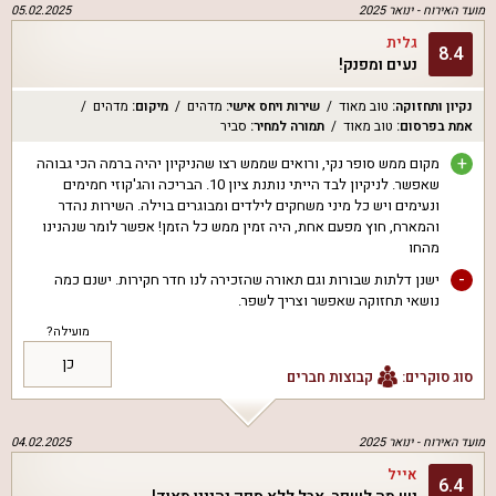
מועד האירוח -
ינואר 2025
05.02.2025
גלית
8.4
נעים ומפנק!
נקיון ותחזוקה
:
טוב מאוד
שירות ויחס אישי
:
מדהים
מיקום
:
מדהים
אמת בפרסום
:
טוב מאוד
תמורה למחיר
:
סביר
+
מקום ממש סופר נקי, ורואים שממש רצו שהניקיון יהיה ברמה הכי גבוהה
שאפשר. לניקיון לבד הייתי נותנת ציון 10. הבריכה והג'קוזי חמימים
ונעימים ויש כל מיני משחקים לילדים ומבוגרים בוילה. השירות נהדר
והמארח, חוץ מפעם אחת, היה זמין ממש כל הזמן! אפשר לומר שנהנינו
מהחו
-
ישנן דלתות שבורות וגם תאורה שהזכירה לנו חדר חקירות. ישנם כמה
נושאי תחזוקה שאפשר וצריך לשפר.
מועילה?
כן
סוג סוקרים:
קבוצות חברים
מועד האירוח -
ינואר 2025
04.02.2025
אייל
6.4