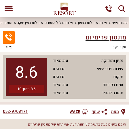
עמוד ראשי
וילות
וילות בצפון
וילות בגליל המערבי
וילות בעין יעקב
מונסון פר
מונסון פרימיום
עין יעקב
נאור
נקיון ותחזוקה
טוב מאוד
8.6
שירות ויחס אישי
מדהים
מיקום
מדהים
אמת בפרסום
טוב מאוד
8.6
מתוך
10
תמורה למחיר
טוב מאוד
052-9708171
מפה
שתף
WAZE
הנכם צופים כעת ברשימת
5
חוות דעת אמיתיות של
מונסון פרימיום