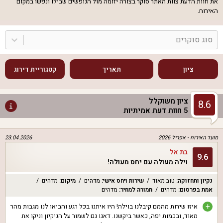
את חוות הדעת צוות האתר סוקר בצורה יזומה מול הנופשים שבילו ונפשו במקום
האירוח.
סוג סוקרים
ציון
תאריך
קטגוריית דירוג
ציון משוקלל
8.6
5
חוות דעת אמיתיות
מועד האירוח -
אפריל 2026
23.04.2026
בת אל
9.6
וילה מעולה עם יחס מעולה!
נקיון ותחזוקה
:
טוב מאוד
שירות ויחס אישי
:
מדהים
מיקום
:
מדהים
אמת בפרסום
:
מדהים
תמורה למחיר
:
מדהים
+
איזו שירות מהמם קיבלנו בוילה! היו איתנו בכל רגע והביאו לנו מגבות מהר
מאוד, ובכמות יפה, כאשר ביקשנו. דאגו גם לשמור על הניקיון וניקו את