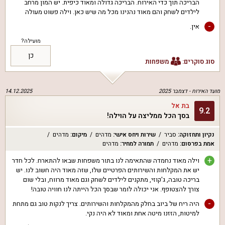
הבריכה תוך כדי האירוח. הבריכה גדולה ומאוד כיפית. יש המון מרחב
לילדים לשחק והם מאוד נהנינו מכל מה שיש כאן. וילה פשוט מעולה
-
אין.
מועילה?
כן
סוג סוקרים:
משפחות
מועד האירוח -
דצמבר 2025
14.12.2025
בת אל
9.2
בסך הכל ממליצה על הוילה!
נקיון ותחזוקה
:
סביר
שירות ויחס אישי
:
מדהים
מיקום
:
מדהים
אמת בפרסום
:
מדהים
תמורה למחיר
:
מדהים
+
וילה מאוד נחמדה שהתאימה לנו בתור משפחות שבאו להתארח. לכל חדר
יש את המקלחות והשירותים הפרטיים שלו, שזה מאוד היה חשוב לנו. יש
בריכה טובה, ג'קוזי, מתקנים לילדים לשחק וגם מאוד מרווח, ובלי שום
צורך להצטופף. אני יכולה לומר שבסך הכל הייתה לנו חוויה טובה!
-
היה ריח של ביוב בחלק מהמקלחות והשירותים. צריך לנקות טוב גם מתחת
למיטות, הזזנו מיטה אחת ומאוד לא היה נקי.