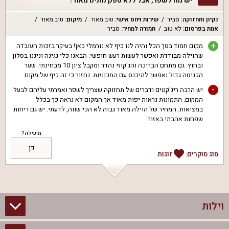
יש מה לשפר, אבל ללא ספק נהנינו מאוד!
נקיון ותחזוקה
:
סביר
שירות ויחס אישי
:
טוב מאוד
מיקום
:
טוב מאוד
אמת בפרסום
:
לא טוב
תמורה למחיר
:
סביר
+
מקום חמוד בסך הכל והיה לנו כיף לא נורמלי כאן! בעיקר בזכות העובדה
שהוילה מבודדת ואפשר לעשות רעש חופשי. הבאנו כלי נגינה וניגנו בסלון
ובחוץ. גם מתחם הבריכה והג'קוזי נהדר ומקבל ציון 10 מבחינתי. שער
הכניסה גדול ואפשר להיכנס עם המכוניות. נחזור כי זה כיף של מקום
-
יש הרבה ריג'קטים ודברים של תחזוקה שצריך לשפר ואמרתי עליהם לבעל
המקום. התמונות נראות יפות מאוד אך המקום לא נראה כך בכלל
במציאות. המחיר של הוילה מאוד גבוה לא הכי שווה, לדעתי. יש גם ריחות
שפחות אהבתי באזור.
מועילה?
כן
סוג סוקרים:
זוגות
וילות