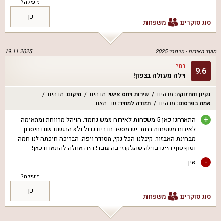
מועילה?
כן
סוג סוקרים:
משפחות
מועד האירוח -
נובמבר 2025
19.11.2025
רמי
9.6
וילה מעולה בצפון!
נקיון ותחזוקה
:
מדהים
שירות ויחס אישי
:
מדהים
מיקום
:
מדהים
אמת בפרסום
:
מדהים
תמורה למחיר
:
טוב מאוד
+
התארחנו כאן 5 משפחות לאירוח ממש נחמד. הויהל מרווחת ומתאימה
לאירוח משפחות רבות. יש מספר חדרים גדול ולא הרגשנו שום חיסרון
מבחינת האבזור. קיבלנו הכל נקי, מסודר ויפה. הבריכה חיכתה לנו חמה
וסוף סוף היינו בוילה שהג'קוזי בה עובד! היה אחלה להתארח כאן!
-
אין.
מועילה?
כן
סוג סוקרים:
משפחות