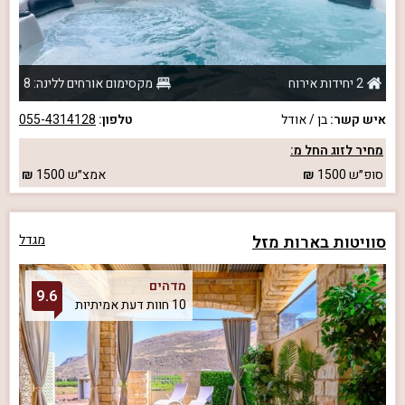
2 יחידות אירוח
מקסימום אורחים ללינה: 8
איש קשר:
בן / אודל
טלפון:
055-4314128
מחיר לזוג החל מ:
סופ״ש
1500
אמצ״ש
1500
סוויטות בארות מזל
מגדל
מדהים
9.6
10 חוות דעת אמיתיות