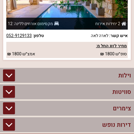
2 יחידות אירוח
מקסימום אורחים ללינה: 12
איש קשר:
לארה לאה
טלפון:
052-9129133
מחיר לזוג החל מ:
סופ״ש
1800
אמצ״ש
1800
וילות
סוויטות
וילות בצפון
וילות להשכרה
צימרים
סוויטות בצפון
וילות למשפחות
צימרים לזוגות עם בריכה פרטית
דירות נופש
צימרים בצפון
וילות למסיבת רווקים