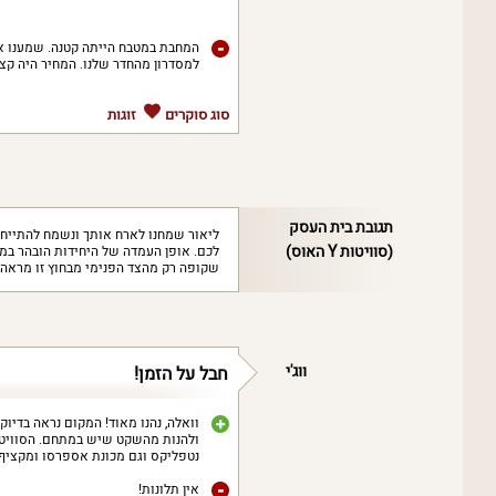
המחבת במטבח הייתה קטנה. שמענו את
למסדרון מהחדר שלנו. המחיר היה קצת
סוג סוקרים
זוגות
תגובת בית העסק
ליאור שמחנו לארח אותך ונשמח להתייחס
(סוויטות Y האוס)
לכם. אופן העמדה של היחידות הובהר במע
שקופה רק מהצד הפנימי מבחוץ זו מראה 
ווג'י
חבל על הזמן!
וואלה, נהנו מאוד! המקום נראה בדיוק
ולהנות מהשקט שיש במתחם. הסוויטה 
נטפליקס וגם מכונת אספרסו ומקצי
אין תלונות!