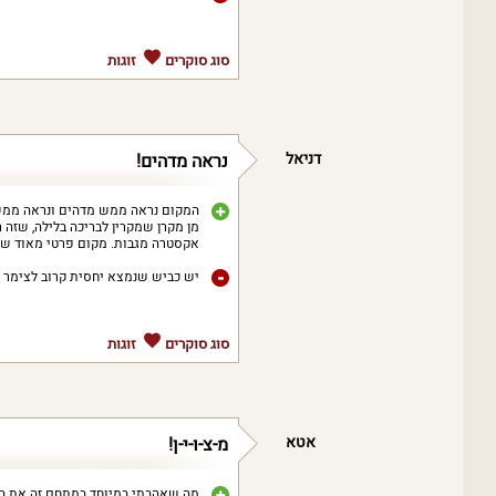
סוג סוקרים
זוגות
דניאל
נראה מדהים!
המקום נראה ממש מדהים ונראה ממש ד
מן מקרן שמקרין לבריכה בלילה, שזה ר
אקסטרה מגבות. מקום פרטי מאוד שמתא
יש כביש שנמצא יחסית קרוב לצימר וי
סוג סוקרים
זוגות
אטא
מ-צ-ו-י-ן!
מה שאהבתי במיוחד במתחם זה את הב