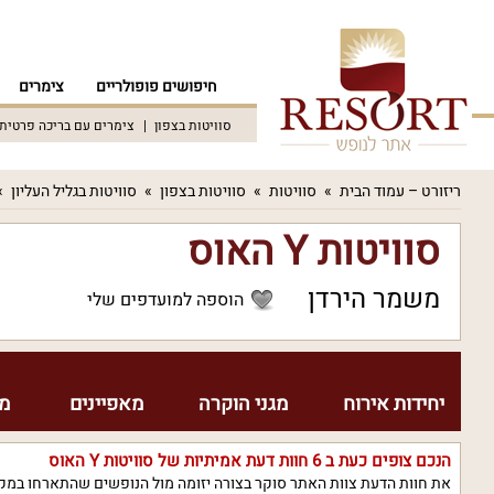
חיפושים פופולריים
צימרים
סוויטות בצפון
צימרים עם בריכה פרטית
ריזורט – עמוד הבית
סוויטות
סוויטות בצפון
סוויטות בגליל העליון
סוויטות Y האוס
משמר הירדן
הוספה למועדפים שלי
יחידות אירוח
מגני הוקרה
מאפיינים
מח
הנכם צופים כעת ב
6
חוות דעת אמיתיות של סוויטות Y האוס
את חוות הדעת צוות האתר סוקר בצורה יזומה מול הנופשים שהתארחו במקו