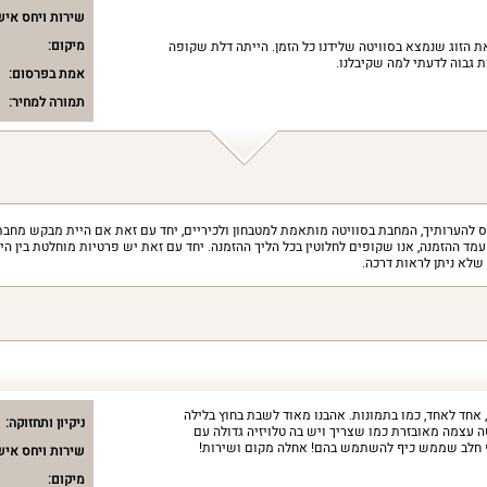
שירות ויחס איש
מיקום:
 הזוג שנמצא בסוויטה שלידנו כל הזמן. הייתה דלת שקופה
 גבוה לדעתי למה שקיבלנו.
אמת בפרסום:
תמורה למחיר:
 להערותיך, המחבת בסוויטה מותאמת למטבחון ולכיריים, יחד עם זאת אם היית מבקש מחבת
מד ההזמנה, אנו שקופים לחלוטין בכל הליך ההזמנה. יחד עם זאת יש פרטיות מוחלטת בין הי
שלא ניתן לראות דרכה.
, אחד לאחד, כמו בתמונות. אהבנו מאוד לשבת בחוץ בלילה
ניקיון ותחזוקה:
עצמה מאובזרת כמו שצריך ויש בה טלויזיה גדולה עם
ף חלב שממש כיף להשתמש בהם! אחלה מקום ושירות!
שירות ויחס איש
מיקום: