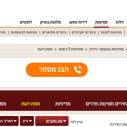
וילות
סוויטות
דירות נופש
מלונות בוטיק
לופטים
סוויטות לזוגות
צימרים יוקרתיים
צימרים מפוארים
סוויטות למשפחות
סווי
סוויטות במשמר הירדן
סוויטות Y האוס
חוות דעת
הצג מספר
ירים וזמינות חדרים
מדיניות
חוות דעת
מפת
סוג סוקרים
ציון
תאריך ה
מיין לפי:
ם האירוח.