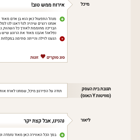
מיכל
אירוח ממש טוב!
מנהל התפעול כאן הוא בן אדם מאוד ש
אנחנו רוצים שיהיה לנו! דאגו לנו למ
הבריכה מחוממת לאורך כל השהות, גינ
נפלאה! אהבנו מאוד את הרוגע שיש ב
הגענו לוילה והייתה סתימה במקלחת ו
סוג סוקרים
זוגות
תגובת בית העסק
תודה על הפירגון מיכל, שמחנו לארח אות
(סוויטות Y האוס)
ליאור
נהנינו, אבל קצת יקר
בסך הכל האווירה כאן מאוד נחמדה ונה