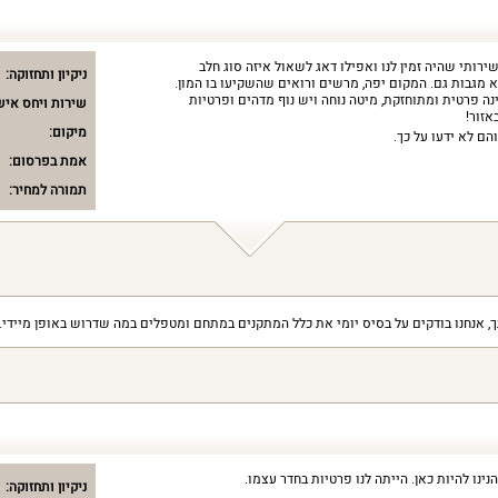
ירותי שהיה זמין לנו ואפילו דאג לשאול איזה סוג חלב
ניקיון ותחזוקה:
לא מגבות גם. המקום יפה, מרשים ורואים שהשקיעו בו המון.
ה פרטית ומתוחזקת, מיטה נוחה ויש נוף מדהים ופרטיות
שירות ויחס איש
אזור!
מיקום:
הם לא ידעו על כך.
אמת בפרסום:
תמורה למחיר:
ך, אנחנו בודקים על בסיס יומי את כלל המתקנים במתחם ומטפלים במה שדרוש באופן מיידי.
נינו להיות כאן. הייתה לנו פרטיות בחדר עצמו.
ניקיון ותחזוקה: