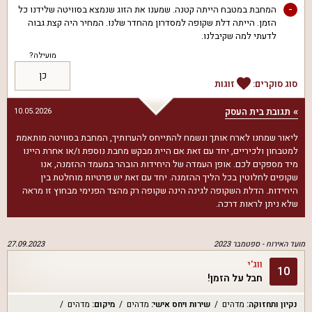
-
המחבת במטבח הייתה קטנה. שמענו את הזוג שנמצא בסוויטה שלידנו כל
הזמן. הייתה דלת שקופה למסדרון מהחדר שלנו. המחיר היה קצת גבוה
לדעתי למה שקיבלנו.
מועילה?
כן
סוג סוקרים:
זוגות
תגובת בית העסק
10.05.2026
ליאור שמחנו לארח אותך ונשמח להתייחס להערותיך, המחבת בסוויטה מותאמת
למטבחון ולכיריים, יחד עם זאת אם היית מבקש מחבת נוספת ו/או אחרת היינו
מיד מספקים לכם. אופן העמדה של היחידות הובהר במעמד ההזמנה, אנו
שקופים לחלוטין בכל הליך ההזמנה. יחד עם זאת יש פרטיות מוחלטת בין
היחידות. הדלת השקופה לגינה הינה שקופה רק מהצד הפנימי מבחוץ זו מראה
שלא ניתן לראות דרכה.
מועד האירוח -
ספטמבר 2023
27.09.2023
ווג'י
10
חבל על הזמן!
נקיון ותחזוקה
:
מדהים
שירות ויחס אישי
:
מדהים
מיקום
:
מדהים