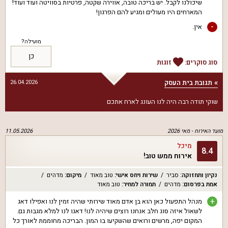
שיכולנו לקבל. יש בריכה טובה, אווירה שקטה, פרטיות בסוויטה ועוד ועוד!
המארחים היו מעולים ומגיע להם הפרגון!
-
אין.
מועילה?
כן
סוג סוקרים:
זוגות
תגובת בית העסק
26.04.2026
שוקי תודה רבה היה לנו העונג לארח אתכם
מועד האירוח -
מאי 2026
11.05.2026
מיכל
8.4
אירוח ממש טוב!
נקיון ותחזוקה
:
סביר
שירות ויחס אישי
:
טוב מאוד
מיקום
:
מדהים
אמת בפרסום
:
מדהים
תמורה למחיר
:
טוב מאוד
+
מנהל התפעול כאן הוא בן אדם מאוד שירותי שהיה זמין לנו ואפילו דאג
לשאול איזה סוג חלב אנחנו רוצים שיהיה לנו! דאגו לנו למלא מגבות גם.
המקום יפה, מרשים ורואים שהשקיעו בו המון. הבריכה מחוממת לאורך כל