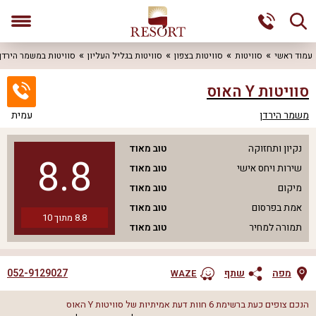
עמוד ראשי
סוויטות
סוויטות בצפון
סוויטות בגליל העליון
סוויטות במשמר הירדן
סוויטות Y האוס
משמר הירדן
עמית
נקיון ותחזוקה
טוב מאוד
8.8
שירות ויחס אישי
טוב מאוד
מיקום
טוב מאוד
אמת בפרסום
טוב מאוד
8.8
מתוך
10
תמורה למחיר
טוב מאוד
052-9129027
מפה
שתף
WAZE
הנכם צופים כעת ברשימת
6
חוות דעת אמיתיות של
סוויטות Y האוס