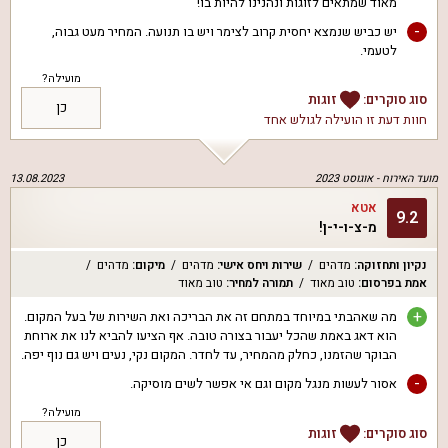
מאוד שמתאים לזוגות ונהנינו להיות בו!
-
יש כביש שנמצא יחסית קרוב לצימר ויש בו תנועה. המחיר מעט גבוה,
לטעמי.
מועילה?
סוג סוקרים:
זוגות
כן
חוות דעת זו הועילה ל
גולש אחד
מועד האירוח -
אוגוסט 2023
13.08.2023
אטא
9.2
מ-צ-ו-י-ן!
נקיון ותחזוקה
:
מדהים
שירות ויחס אישי
:
מדהים
מיקום
:
מדהים
אמת בפרסום
:
טוב מאוד
תמורה למחיר
:
טוב מאוד
+
מה שאהבתי במיוחד במתחם זה את הבריכה ואת השירות של בעל המקום.
הוא דאג באמת שהכל יעבור בצורה טובה. אף הציעו להביא לנו את ארוחת
הבוקר שהזמנו, כחלק מהמחיר, עד לחדר. המקום נקי, נעים ויש גם נוף יפה.
-
אסור לעשות מנגל מקום וגם אי אפשר לשים מוסיקה.
מועילה?
סוג סוקרים:
זוגות
כן