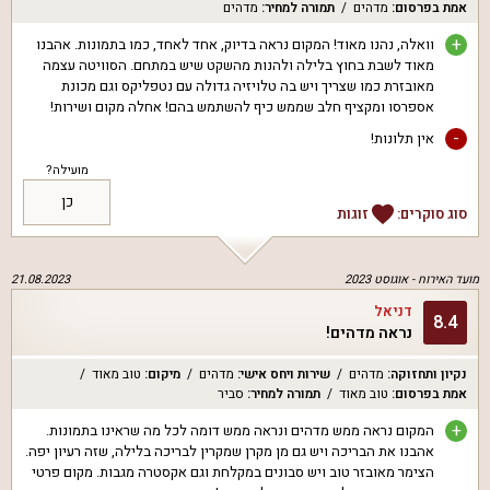
אמת בפרסום
:
מדהים
תמורה למחיר
:
מדהים
+
וואלה, נהנו מאוד! המקום נראה בדיוק, אחד לאחד, כמו בתמונות. אהבנו
מאוד לשבת בחוץ בלילה ולהנות מהשקט שיש במתחם. הסוויטה עצמה
מאובזרת כמו שצריך ויש בה טלויזיה גדולה עם נטפליקס וגם מכונת
אספרסו ומקציף חלב שממש כיף להשתמש בהם! אחלה מקום ושירות!
-
אין תלונות!
מועילה?
כן
סוג סוקרים:
זוגות
מועד האירוח -
אוגוסט 2023
21.08.2023
דניאל
8.4
נראה מדהים!
נקיון ותחזוקה
:
מדהים
שירות ויחס אישי
:
מדהים
מיקום
:
טוב מאוד
אמת בפרסום
:
טוב מאוד
תמורה למחיר
:
סביר
+
המקום נראה ממש מדהים ונראה ממש דומה לכל מה שראינו בתמונות.
אהבנו את הבריכה ויש גם מן מקרן שמקרין לבריכה בלילה, שזה רעיון יפה.
הצימר מאובזר טוב ויש סבונים במקלחת וגם אקסטרה מגבות. מקום פרטי