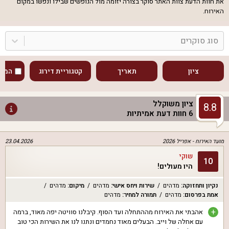
את חוות הדעת צוות האתר סוקר בצורה יזומה מול הנופשים שבילו ונפשו במקום
האירוח.
סוג סוקרים
ציון
תאריך
קטגוריית דירוג
המוע
ציון משוקלל
8.8
6
חוות דעת אמיתיות
מועד האירוח -
אפריל 2026
23.04.2026
שוקי
10
היו מעולים!
נקיון ותחזוקה
:
מדהים
שירות ויחס אישי
:
מדהים
מיקום
:
מדהים
אמת בפרסום
:
מדהים
תמורה למחיר
:
מדהים
+
אהבתי את האירוח מההתחלה ועד הסוף. קיבלנו סוויטה יפה מאוד, ברמה
עם אחלה של וייב. הבעלים מאוד נחמדים ונתנו לנו את השירות הכי טוב