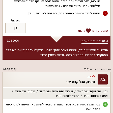
השהות, גינה פרטית ומתוחזקת, מיטה נוחה ויש נוף מדהים ופרטיות
נפלאה! אהבנו מאוד את הרוגע שיש באזור!
-
הגענו לוילה והייתה סתימה במקלחת והם לא ידעו על כך.
מועילה?
כן
סוג סוקרים:
זוגות
תגובת בית העסק
12.05.2026
תודה על הפירגון מיכל, שמחנו לארח אותך, אנחנו בודקים על בסיס יומי את כלל
המתקנים במתחם ומטפלים במה שדרוש באופן מיידי.
מועד האירוח -
מאי 2026
10.05.2026
ליאור
7.2
נהנינו, אבל קצת יקר
נקיון ותחזוקה
:
טוב מאוד
שירות ויחס אישי
:
טוב מאוד
מיקום
:
טוב מאוד
אמת בפרסום
:
סביר
תמורה למחיר
:
סביר
+
בסך הכל האווירה כאן מאוד נחמדה ונהנינו להיות כאן. הייתה לנו פרטיות
בחדר עצמו.