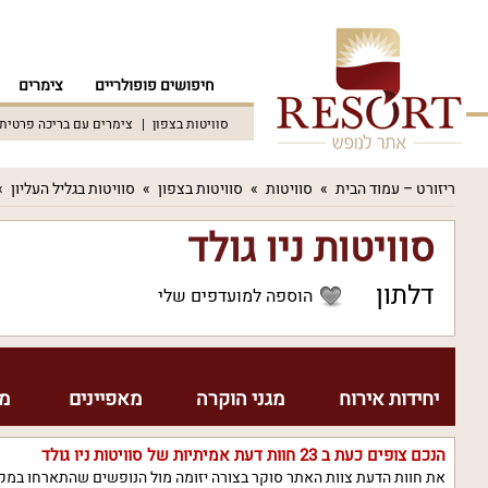
חיפושים פופולריים
צימרים
סוויטות בצפון
צימרים עם בריכה פרטית
ריזורט – עמוד הבית
סוויטות
סוויטות בצפון
סוויטות בגליל העליון
סוויטות ניו גולד
דלתון
הוספה למועדפים שלי
יחידות אירוח
מגני הוקרה
מאפיינים
מח
הנכם צופים כעת ב
23
חוות דעת אמיתיות של סוויטות ניו גולד
את חוות הדעת צוות האתר סוקר בצורה יזומה מול הנופשים שהתארחו במקו