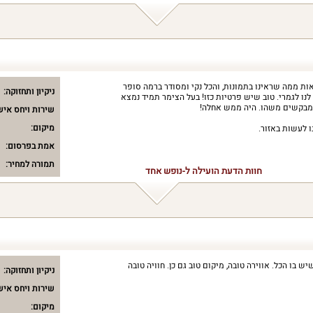
ות ממה שראינו בתמונות, והכל נקי ומסודר ברמה סופר
ניקיון ותחזוקה:
 לנו לגמרי. טוב שיש פרטיות כזו! בעל הצימר תמיד נמצא
 מבקשים משהו. היה ממש אחלה!
שירות ויחס איש
מיקום:
 לעשות באזור.
אמת בפרסום:
תמורה למחיר:
חוות הדעת הועילה ל-נופש אחד
 בו הכל. אווירה טובה, מיקום טוב גם כן. חוויה טובה
ניקיון ותחזוקה:
שירות ויחס איש
מיקום: