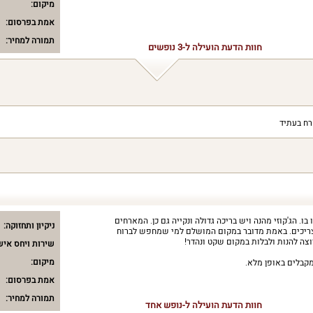
מיקום:
אמת בפרסום:
תמורה למחיר:
חוות הדעת הועילה ל-3 נופשים
רח בעתיד
ו. הג'קוזי מהנה ויש בריכה גדולה ונקייה גם כן. המארחים
ניקיון ותחזוקה:
ו צריכים. באמת מדובר במקום המושלם למי שמחפש לברוח
צה להנות ולבלות במקום שקט ונהדר!
שירות ויחס איש
מיקום:
קבלים באופן מלא.
אמת בפרסום:
תמורה למחיר:
חוות הדעת הועילה ל-נופש אחד