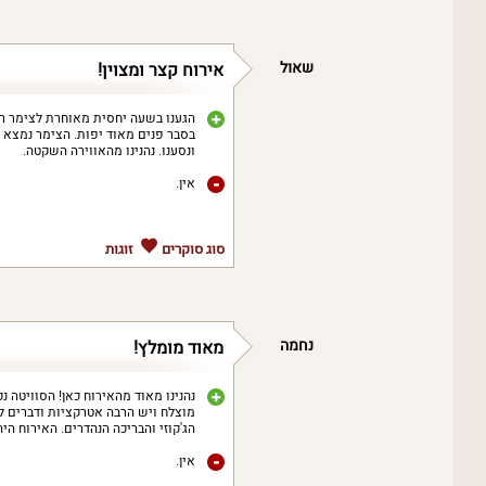
שאול
אירוח קצר ומצוין!
הגענו בשעה יחסית מאוחרת לצימר ר
בסבר פנים מאוד יפות. הצימר נמצא בא
ונסענו. נהנינו מהאווירה השקטה.
אין.
סוג סוקרים
זוגות
נחמה
מאוד מומלץ!
נהנינו מאוד מהאירוח כאן! הסוויטה נ
מוצלח ויש הרבה אטרקציות ודברים ל
הג'קוזי והבריכה הנהדרים. האירוח היה
אין.