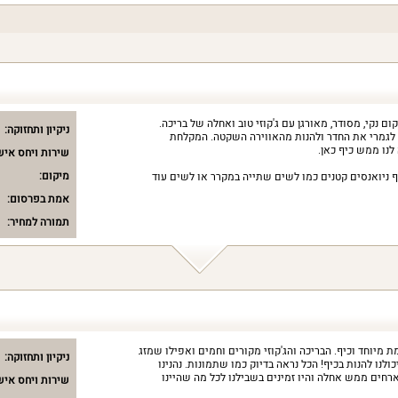
ום נקי, מסודר, מאורגן עם ג'קוזי טוב ואחלה של בריכה.
ניקיון ותחזוקה:
גמרי את החדר ולהנות מהאווירה השקטה. המקלחת
לנו ממש כיף כאן.
שירות ויחס איש
מיקום:
ף ניואנסים קטנים כמו לשים שתייה במקרר או לשים עוד
אמת בפרסום:
תמורה למחיר:
 מיוחד וכיף. הבריכה והג'קוזי מקורים וחמים ואפילו שמזג
ניקיון ותחזוקה:
כולנו להנות בכיף! הכל נראה בדיוק כמו שתמונות. נהנינו
רחים ממש אחלה והיו זמינים בשבילנו לכל מה שהיינו
שירות ויחס איש