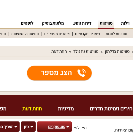
וילות
סוויטות
דירות נופש
מלונות בוטיק
לופטים
סוויטות לזוגות
צימרים יוקרתיים
צימרים מפוארים
סוויטות למשפחות
סווי
סוויטות בדלתון
סוויטות ניו גולד
חוות דעת
הצג מספר
ירים וזמינות חדרים
מדיניות
חוות דעת
מפת
סוג סוקרים
ציון
תאריך ה
מיין לפי:
ם האירוח.