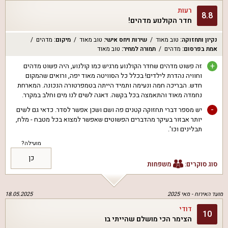
רעות
8.8
חדר הקולנוע מדהים!
נקיון ותחזוקה
:
טוב מאוד
שירות ויחס אישי
:
טוב מאוד
מיקום
:
מדהים
אמת בפרסום
:
מדהים
תמורה למחיר
:
טוב מאוד
+
זה פשוט מדהים שחדר הקולנוע מרגיש כמו קולנוע, היה פשוט מדהים
וחוויה נהדרת לילדים! בכלל כל הסוויטה מאוד יפה, ורואים שהמקום
חדש. הבריכה חמה ונעימה ותמיד הייתה בטמפרטורה הנכונה. המארחת
נחמדה מאוד והתאמצה בכל בקשה. דאגה לשים לנו מים וחלב במקרר.
-
יש מספר דברי תחזוקה קטנים פה ושם ושכן אפשר לסדר. כדאי גם לשים
יותר אבזור בעיקר מהדברים הפשוטים שאפשר למצוא בכל מטבח - מלח,
תבלינים וכו'.
מועילה?
כן
סוג סוקרים:
משפחות
מועד האירוח -
מאי 2025
18.05.2025
דודי
10
הצימר הכי מושלם שהייתי בו