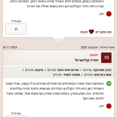
והתאימה באופן מושלם למזג האוויר שהיה באותו הזמן. הסוויטה נוחה,
נקייה ויפה וחדר הקולנוע כאן הוא באמת אחלה של חוויה!
-
אין.
מועילה?
כן
סוג סוקרים:
זוגות
מועד האירוח -
אוקטובר 2025
02.11.2025
ישועה
10
חוויה קולנועית!
נקיון ותחזוקה
:
מדהים
שירות ויחס אישי
:
מדהים
מיקום
:
מדהים
אמת בפרסום
:
מדהים
תמורה למחיר
:
מדהים
+
המתחם נחמד מאוד והמארחים גם חמודים ועוזרים בכל בקשה, אבל השוס
האמיתי כאן הוא חדר הקולנוע המדהים, שבאמת נותנת חוויה קולנועית
איכותית. נוח, שמע מצוין, באמת משהו שאין באף מקום אחר. שמחנו מאוד
לחוות זאת כאן!
-
אין.
מועילה?