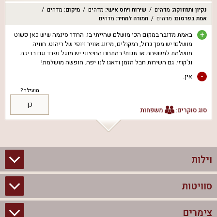
נקיון ותחזוקה
:
מדהים
שירות ויחס אישי
:
מדהים
מיקום
:
מדהים
אמת בפרסום
:
מדהים
תמורה למחיר
:
מדהים
+
באמת מדובר במקום הכי מושלם שהייתי בו. החדר סינמה שיש כאן פשוט
מושלם! יש מסך גדול, רמקולים, מיזוג אוויר ויופי של ריהוט. חוויה
מושלמת למשפחה או זוגות! במתחם החיצוני יש מנגל נפרד וגם בריכה
וג'קוזי. גם השירות חבל הזמן ודאגו לנו יפה. חופשה מושלמת!
-
אין.
מועילה?
כן
סוג סוקרים:
משפחות
וילות
סוויטות
וילות בצפון
וילות להשכרה
צימרים
סוויטות בצפון