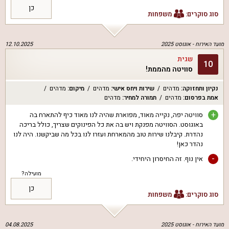
כן
סוג סוקרים:
משפחות
מועד האירוח -
אוגוסט 2025
12.10.2025
שגית
10
סוויטה מהממת!
נקיון ותחזוקה
:
מדהים
שירות ויחס אישי
:
מדהים
מיקום
:
מדהים
אמת בפרסום
:
מדהים
תמורה למחיר
:
מדהים
+
סוויטה יפה, נקייה מאוד, מפוארת שהיה לנו מאוד כיף להתארח בה
באוגוסט. הסוויטה מפנקת ויש בה את כל הפינוקים שצריך, כולל בריכה
נהדרת. קיבלנו שירות טוב מהמארחת ועזרו לנו בכל מה שביקשנו. היה לנו
נהדר כאן!
-
אין נוף. זה החיסרון היחידי.
מועילה?
כן
סוג סוקרים:
משפחות
מועד האירוח -
אוגוסט 2025
04.08.2025