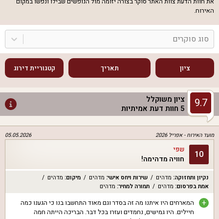
את חוות הדעת צוות האתר סוקר בצורה יזומה מול הנופשים שבילו ונפשו במקום
האירוח.
סוג סוקרים
ציון
תאריך
קטגוריית דירוג
ציון משוקלל
9.7
5
חוות דעת אמיתיות
מועד האירוח -
אפריל 2026
05.05.2026
שפי
10
חוויה מדהימה!
נקיון ותחזוקה
:
מדהים
שירות ויחס אישי
:
מדהים
מיקום
:
מדהים
אמת בפרסום
:
מדהים
תמורה למחיר
:
מדהים
+
המארחים היו איתנו מה זה בסדר וגם מאוד התחשבו בנו כי הגענו כמה
חיילים. היו גמישים, נחמדים ועזרו בכל דבר. הבריכה הייתה חמה